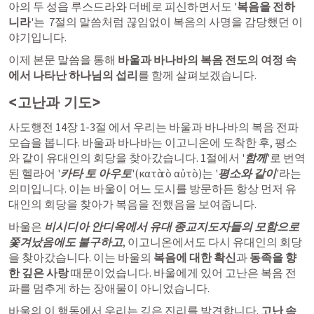
아의 두 성읍 루스드라와 더베로 피신하면서도 '
복음을 전하
니라
'는  7절의 말씀처럼 끊임없이 복음의 사명을 감당했던 이
야기입니다.
이제 본문 말씀을 통해 
바울과 바나바의 복음 전도의 여정 속
에서 나타난 하나님의 섭리
를 함께 살펴보겠습니다.
<고난과 기도>
사도행전 14장 1-3절
 에서 우리는 바울과 바나바의 복음 전파 
모습을 봅니다. 바울과 바나바는 이고니온에 도착한 후, 평소
와 같이 유대인의 회당을 찾아갔습니다. 1절에서 '
함께
'로 번역
된 헬라어 '
카타 토 아우토
'(κατὰ τὸ αὐτὸ)는 '
평소와 같이
'라는 
의미입니다. 이는 바울이 어느 도시를 방문하든 항상 먼저 유
대인의 회당을 찾아가 복음을 전했음을 보여줍니다.
바울은 
비시디아 안디옥에서 유대 종교지도자들의 모함으로 
쫓겨났음에도 불구하고
, 이고니온에서도 다시 유대인의 회당
을 찾아갔습니다. 이는 바울의 
복음에 대한 확신
과 
동족을 향
한 깊은 사랑
 때문이었습니다. 바울에게 있어 고난은 복음 전
파를 멈추게 하는 장애물이 아니었습니다.
바울의 이 행동에서 우리는 깊은 진리를 발견합니다. 
고난 속