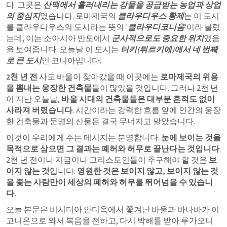
다. 그곳은 
산맥에서 흘러내리는 강물을 공급받는 농업과 상업
의 중심지
였습니다. 로마제국의 
클라우디우스 황제
는 이 도시
를 클라우디우스의 도시라는 뜻의 '
클라우디코니움
'이라 불렀
는데, 이는 소아시아 반도에서 
군사적으로도 중요한 위치
였음
을 보여줍니다. 오늘날 이 도시는 
터키(튀르키에)에서 네 번째
로 큰 도시
인 코니아입니다.
2천 년 전
 사도 바울이 찾아갔을 때 이곳에는 
로마제국의 위용
을 뽐내는 웅장한 건축물
들이 많았을 것입니다. 그러나 2천 년
이 지난 오늘날, 
바울 시대의 건축물들은 대부분 흔적도 없이 
사라져
 버렸습니다
. 시간이라는 강력한 흐름 앞에 인간의 웅장
한 건축물과 문명의 산물은 결국 무너지고 말았습니다.
이것이 우리에게 주는 메시지는 분명합니다. 
눈에 보이는 것을 
목적으로 삼으면 그 결과는 폐허와 허무로 끝난다
는 것입니다
. 
2천 년 전이나 지금이나 그리스도인들이 추구해야 할 것은 
보
이지 않는 것
입니다. 
영원한 것은 보이지 않고, 보이지 않는 것
을 좇는 사람만이 세상의 폐허와 허무를 뛰어넘을 수 있습니
다.
오늘 본문은 비시디아 안디옥에서 쫓겨난 바울과 바나바가 이
고니온으로 와서 복음을 전하고, 다시 박해를 받아 루가오니