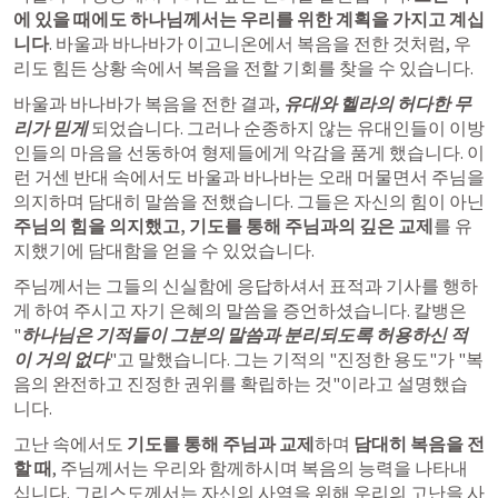
에 있을 때에도 하나님께서는 우리를 위한 계획을 가지고 계십
니다
. 바울과 바나바가 이고니온에서 복음을 전한 것처럼, 우
리도 힘든 상황 속에서 복음을 전할 기회를 찾을 수 있습니다.
바울과 바나바가 복음을 전한 결과, 
유대와 헬라의 허다한 무
리가 믿게
 되었습니다. 그러나 순종하지 않는 유대인들이 이방
인들의 마음을 선동하여 형제들에게 악감을 품게 했습니다. 이
런 거센 반대 속에서도 바울과 바나바는 오래 머물면서 주님을 
의지하며 담대히 말씀을 전했습니다. 그들은 자신의 힘이 아닌 
주님의 힘을 의지했고, 기도를 통해 주님과의 깊은 교제
를 유
지했기에 담대함을 얻을 수 있었습니다.
주님께서는 그들의 신실함에 응답하셔서 표적과 기사를 행하
게 하여 주시고 자기 은혜의 말씀을 증언하셨습니다. 칼뱅은 
"
하나님은 기적들이 그분의 말씀과 분리되도록 허용하신 적
이 거의 없다
"고 말했습니다. 그는 기적의 "진정한 용도"가 "복
음의 완전하고 진정한 권위를 확립하는 것"이라고 설명했습
니다.
고난 속에서도
 기도를 통해 주님과 교제
하며 
담대히 복음을 전
할 때
, 주님께서는 우리와 함께하시며 복음의 능력을 나타내
십니다. 그리스도께서는 자신의 사역을 위해 우리의 고난을 사