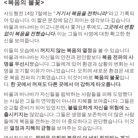
<복음의 불꽃>
사도행전 14장
 7절에는 "
거기서 복음을 전하니라
"라고 기록되
어 있습니다. 이 짧은 문장에 담긴 의미는 생각보다 깊습니다. 
바울과 바나바는 이고니온에서 쫓겨난 후에도, 
그곳에서 변함
없이 복음을 전했습니다.
 이는 그들의 사명에 대한 확고한 헌
신을 보여줍니다.
이들의 모습에서 
꺼지지 않는 복음의 열정
을 볼 수 있습니다. 
바울과 바나바는 자신들의 안전과 편안함보다 
복음 전파의 사
명을 우선시
했습니다. 그들에게 있어 환경과 상황의 변화는 사
명을 포기할 이유가 아니었습니다. 오히려 새로운 환경은 새로
운 복음 전파의 기회였습니다. 이것이 바로 
복음의 불꽃
입니
다. 
한 곳에서 꺼져도 다른 곳에서 더 강하게 타오릅니다.
바울과 바나바가 자신들을 핍박하는 사람들을 피해 도망했다
는 사실은 그들의 연약함이 아니라 지혜를 보여줍니다. 그들은 
순교할 준비가 되어 있었지만, 
불필요하게 자신을 위험에 노
출시키지는
 않았습니다. 그들은 생명을 보존하여 더 많은 사람
들에게 복음을 전하는 것이 더 중요하다고 판단했습니다. 이것
은 
열정과 지혜의 균형
을 보여주는 모습입니다.
역설적이게도, 
핍박은 오히려 복음이 더 널리 전파되는 계기