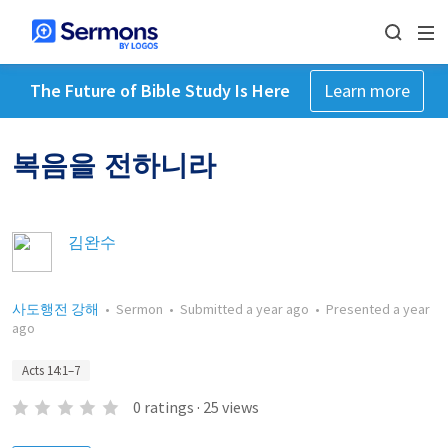
The Future of Bible Study Is Here
Learn more
복음을 전하니라
김완수
사도행전 강해
•
Sermon
•
Submitted
a year ago
•
Presented
a year
ago
Acts 14:1–7
0
ratings
·
25
views