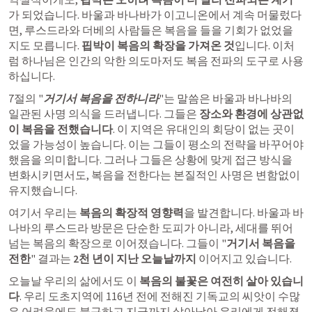
가 되었습니다. 바울과 바나바가 이고니온에서 계속 머물렀다
면, 루스드라와 더베의 사람들은 복음을 들을 기회가 없었을
지도 모릅니다. 
핍박이 복음의 확장을 가져온 것
입니다. 이처
럼 하나님은 인간의 악한 의도마저도 복음 전파의 도구로 사용
하십니다.
7절의 "
거기서 복음을 전하니라
"는 말씀은 바울과 바나바의 
일관된 사명 의식을 드러냅니다. 그들은 
장소와 환경에 상관없
이 복음을 전했습니다
. 이 지역은 유대인의 회당이 없는 곳이
었을 가능성이 높습니다. 이는 그들이 평소의 전략을 바꾸어야 
했음을 의미합니다. 그러나 그들은 상황에 맞게 접근 방식을 
변화시키면서도, 복음을 전한다는 본질적인 사명은 변함없이 
유지했습니다.
여기서 우리는 
복음의 확장적 영향력
을 발견합니다. 바울과 바
나바의 루스드라 방문은 단순한 도피가 아니라, 세대를 뛰어
넘는 복음의 확장으로 이어졌습니다. 그들이 "
거기서 복음을 
전한
" 결과는 
2천 년이 지난 오늘날까지
 이어지고 있습니다.
오늘날 우리의 삶에서도 이 
복음의 불꽃은 여전히 살아
 있습니
다
. 우리 도초지역에 116년 전에 전해진 기독교의 씨앗이 수많
은 어려움에도 불구하고 지금까지 살아남아 우리에게 전해졌