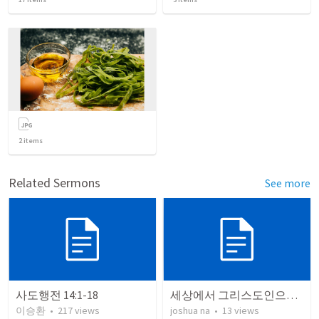
2
items
Related Sermons
See more
사도행전 14:1-18
세상에서 그리스도인으로 살아갈 때
이승환
•
217
views
joshua na
•
13
views