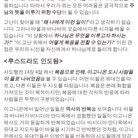
용하십니다. 따라서 우리가 겪는 모든 어려움은 궁극적으로 
주
님의 뜻을 이루기 위한 수단
이 될 수 있습니다.
고난이 찾아올 때 "
왜 나에게 이런 일이?
"라고 생각하기 쉽습
니다. 그러나 바울과 바나바의 모습에서 다른 시각을 배울 수 
있습니다. "이 상황에서 
하나님은 무엇을 이루고자 하시는
가?
" "이 고난 속에서 
어떻게 복음을 전할 수 있는가?
" 이런 관
점은 우리의 시선을 자신에게서 하나님께로 돌리게 합니다.
<루스드라도 인도됨>
사도행전 14장 4절
 에서 
복음으로 인해, 이고니온 도시 사람들
이 둘로 나뉘었음
을 볼 수 있습니다. 어떤 이들은 유대인을 따
르고, 다른 이들은 두 사도를 따랐습니다. 복음은 본래 화합을 
가져오는 것이 목적이지만, 복음에 대한 각자의 반응에 따라 
사람들은 뚜렷이 구분되었습니다.
이고니온에서 일어난 일들은 
역사의 반복
을 보여줍니다. 바울
과 바나바가 비시디아 안디옥에서 경험했던 일들이 이고니온
에서도 거의 동일하게 반복되었습니다. 비시디아 안디옥에서 
유대교 지도자들이 바울을 시기하고 반박했던 것처럼, 이고니
온에서도 유대인들은 이방인들을 선동하여 사도들에게 악감