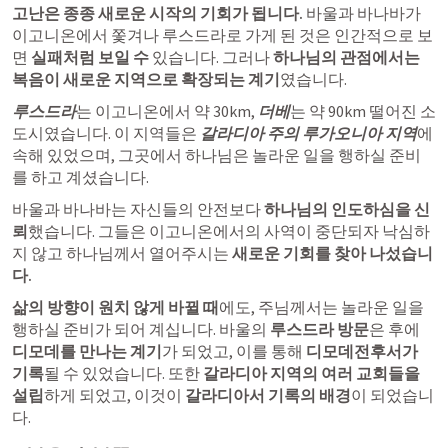
고난은 종종 새로운 시작의 기회가 됩니다.
 바울과 바나바가 
이고니온에서 쫓겨나 루스드라로 가게 된 것은 인간적으로 보
면 
실패처럼 보일 수
 있습니다. 그러나 
하나님의 관점에서는 
복음이 새로운 지역으로 확장되는 계기
였습니다.
루스드라
는 이고니온에서 약 30km, 
더베
는 약 90km 떨어진 소
도시였습니다. 이 지역들은 
갈라디아 주의 루가오니아 지역
에 
속해 있었으며, 그곳에서 하나님은 놀라운 일을 행하실 준비
를 하고 계셨습니다.
바울과 바나바는 자신들의 안전보다 
하나님의 인도하심을 신
뢰
했습니다. 그들은 이고니온에서의 사역이 중단되자 낙심하
지 않고 하나님께서 열어주시는 
새로운 기회를 찾아 나섰습니
다.
삶의 방향이 원치 않게 바뀔 때
에도, 주님께서는 놀라운 일을 
행하실 준비가 되어 계십니다. 바울의 
루스드라 방문
은 후에 
디모데를 만나는 계기
가 되었고, 이를 통해 
디모데전후서가 
기록
될 수 있었습니다. 또한 
갈라디아 지역의 여러 교회들을 
설립
하게 되었고, 이것이 
갈라디아서 기록의 배경
이 되었습니
다.