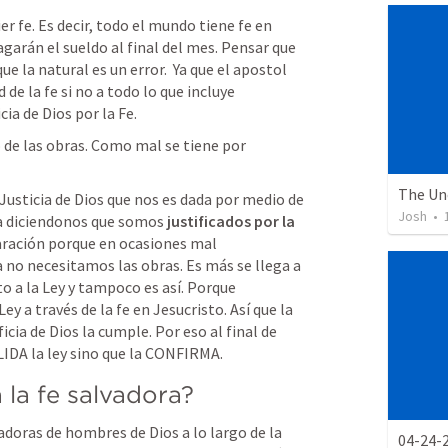
er fe. Es decir, todo el mundo tiene fe en 
agarán el sueldo al final del mes. Pensar que 
ue la natural es un error.  Ya que el apostol 
 de la fe si no a todo lo que incluye 
cia de Dios por la Fe. 
 de las obras. Como mal se tiene por 
Justicia de Dios que nos es dada por medio de 
Josh
•
ta diciendonos que somos
 justificados por la 
aración porque en ocasiones mal 
no necesitamos las obras. Es más se llega a 
o a la Ley y tampoco es así. Porque 
 a través de la fe en Jesucristo. Así que la 
fe no invalida la ley sino que la justificia de Dios la cumple. Por eso al final de 
LIDA la ley sino que la CONFIRMA.
la fe salvadora?
adoras de hombres de Dios a lo largo de la 
04-24-2