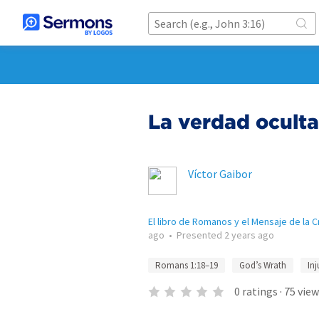
La verdad oculta 
Víctor Gaibor
El libro de Romanos y el Mensaje de la C
ago
•
Presented
2 years ago
Romans 1:18–19
God’s Wrath
Inj
0
ratings
·
75
view