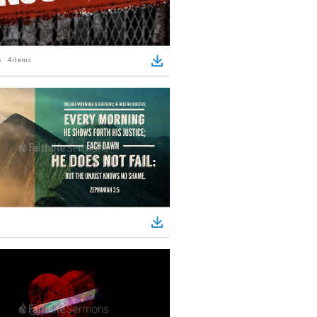
4
items