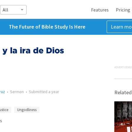
All
Features
Pricing
The Future of Bible Study Is Here
Learn mo
y la ira de Dios
ADVERTISEME
ruz
•
Sermon
•
Submitted
a year
Related
ustice
Ungodliness
s