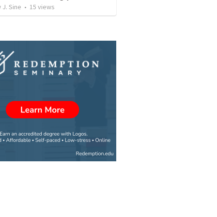
 J. Sine
•
15
views