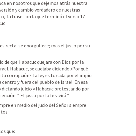
voca en nosotros que dejemos atrás nuestra 
versión y cambio verdadero de nuestras 
,  la frase con la que terminó el verso 17 
uc 
s recta, se enorgullece; mas el justo por su 
o de que Habacuc quejara con Dios por la 
srael. Habacuc, se quejaba diciendo ¿Por qué 
ta corrupción? La ley es torcida por el impìo 
a dentro y fuera del pueblo de Israel. En esa 
s dictando juicio y Habacuc protestando por 
ención. “ El justo por la fe vivirá ”
mpre en medio del jucio del Señor siempre 
tos. 
los que: