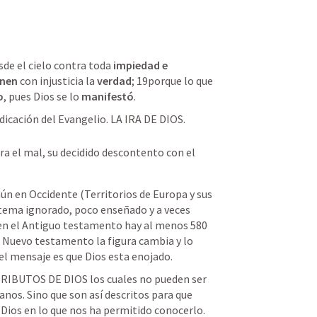
sde el cielo contra toda 
impiedad e 
enen
 con injusticia la 
verdad
;﻿ 19﻿porque lo que 
o
, pues Dios se lo 
manifestó
.﻿ 
edicación del Evangelio. LA IRA DE DIOS.
tra el mal, su decidido descontento con el 
ún en Occidente (Territorios de Europa y sus 
 tema ignorado, poco enseñado y a veces 
en el Antiguo testamento hay al menos 580 
el Nuevo testamento la figura cambia y lo 
l mensaje es que Dios esta enojado.
ATRIBUTOS DE DIOS los cuales no pueden ser 
os. Sino que son así descritos para que 
ios en lo que nos ha permitido conocerlo. 