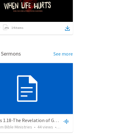
14
items
d Sermons
See more
Romans 1.18-The Revelation of God's Wrath from Heaven
 Bible Ministries
•
44
views
•
1:06:54