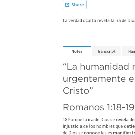
Share
La verdad oculta revela la ira de Dio
Notes
Transcript
Han
“La humanidad n
urgentemente el
Cristo”
Romanos 1:18-19
18﻿Porque la 
ira
 de Dios se 
revela
 de
injusticia
 de los hombres que 
deti
de Dios se 
conoce
 les es 
manifiest