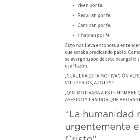
viven por fe. 
Respiran por fe. 
Caminan por fe. 
Hhablan por fe. 
Esto nos lleva entonces a entender 
que estaba predicando pablo. Como
se avergonzaba de este evangelio s
esa Razón. 
¿CUÁL ERA ESTA MOTIVACIÓN VER
VITUPERIOS, AZOTES?
¿QUE MOTIVABA A ESTE HOMBRE Q
ASESINO Y TRAIDOR QUE AHORA SE
“La humanidad n
urgentemente el
Cristo”