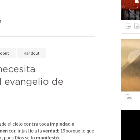
s
dout
Handout
ecesita 
 evangelio de 
sde el cielo contra toda 
impiedad e 
enen
 con injusticia la 
verdad
;﻿ 19﻿porque lo que 
o
, pues Dios se lo 
manifestó
.﻿ 