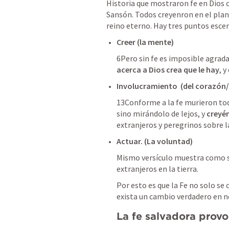
Historia que mostraron fe en Dios 
Sansón. Todos creyenron en el plan
reino eterno. Hay tres puntos escen
Creer (la mente)
6Pero sin fe es imposible agradar
acerca a Dios crea que le hay
, 
Involucramiento  (del corazón
13Conforme a la fe murieron tod
sino mirándolo de lejos, y 
creyé
extranjeros y peregrinos sobre la
Actuar. (La voluntad)
Mismo versículo muestra como se
extranjeros en la tierra.
Por esto es que la Fe no solo se 
exista un cambio verdadero en n
La fe salvadora provo