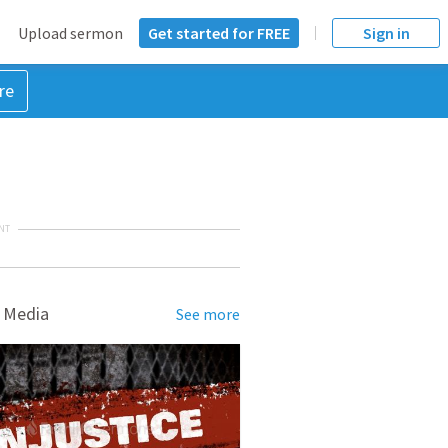
Upload sermon
Get started for FREE
Sign in
re
NT
 Media
See more