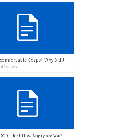
The Uncomfortable Gospel: Why Did Jesus Have to Die?
194
views
020 - Just How Angry are You?