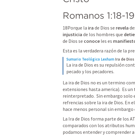
Romanos 1:18-19
18﻿Porque la 
ira
 de Dios se 
revela
 de
injusticia
 de los hombres que 
deti
de Dios se 
conoce
 les es 
manifiest
Esta es la verdadera razón de la pr
Sumario Teológico Lexham
Ira de Dios
La ira de Dios es su repulsión con
pecado y los pecadores.
La ira de Dios no es un termino com
extensiones hasta america).  Es un
reinterpretado.  Sin embargo solo 
refrencias sobre la ira de Dios. En 
hace menos personal sin embargo e
La Ira de Dios forma parte de los 
comparados con los atributos human
podamos entender y comprender a D