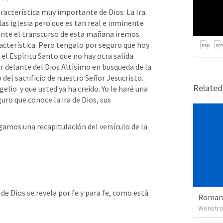
aracterística muy importante de Dios: La Ira. 
s iglesia pero que es tan real e inminente 
ante el transcurso de esta mañana iremos 
cterística. Pero tengalo por seguro que hoy 
el Espìritu Santo que no hay otra salida 
 delante del Dios Altísimo en busqueda de la 
del sacrificio de nuestro Señor Jesucristo. 
Relate
lio  y que usted ya ha creído. Yo le haré una 
ro que conoce la ira de Dios, sus 
gamos una recapitulación del versículo de la 
de Dios se revela por fe y para fe, como está 
Wenstrom