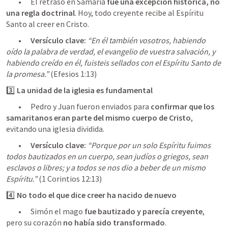
	•	El retraso en Samaria 
fue una excepción histórica, no 
una regla doctrinal
. Hoy, todo creyente recibe al Espíritu 
Santo al creer en Cristo.
	•	
Versículo clave:
“En él también vosotros, habiendo 
oído la palabra de verdad, el evangelio de vuestra salvación, y 
habiendo creído en él, fuisteis sellados con el Espíritu Santo de 
la promesa.”
 (
Efesios 1:13
3️⃣ 
La unidad de la iglesia es fundamental
	•	Pedro y Juan fueron enviados para 
confirmar que los 
samaritanos eran parte del mismo cuerpo de Cristo
, 
evitando una iglesia dividida.
	•	
Versículo clave:
“Porque por un solo Espíritu fuimos 
todos bautizados en un cuerpo, sean judíos o griegos, sean 
esclavos o libres; y a todos se nos dio a beber de un mismo 
Espíritu.”
 (
1 Corintios 12:13
)
4️⃣ 
No todo el que dice creer ha nacido de nuevo
	•	Simón el mago 
fue bautizado y parecía creyente
, 
pero su corazón 
no había sido transformado
.