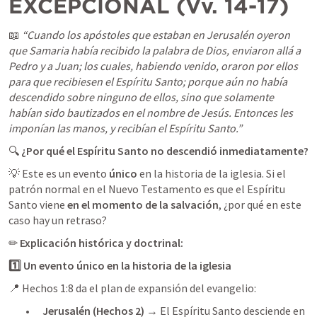
EXCEPCIONAL (Vv. 14-17)
📖 
“Cuando los apóstoles que estaban en Jerusalén oyeron 
que Samaria había recibido la palabra de Dios, enviaron allá a 
Pedro y a Juan; los cuales, habiendo venido, oraron por ellos 
para que recibiesen el Espíritu Santo; porque aún no había 
descendido sobre ninguno de ellos, sino que solamente 
habían sido bautizados en el nombre de Jesús. Entonces les 
imponían las manos, y recibían el Espíritu Santo.”
🔍 
¿Por qué el Espíritu Santo no descendió inmediatamente?
💡 Este es un evento 
único
 en la historia de la iglesia. Si el 
patrón normal en el Nuevo Testamento es que el Espíritu 
Santo viene 
en el momento de la salvación
, ¿por qué en este 
caso hay un retraso?
✏ 
Explicación histórica y doctrinal:
1️⃣ Un evento único en la historia de la iglesia
📍 
Hechos 1:8
 da el plan de expansión del evangelio:
	•	
Jerusalén (
Hechos 2
)
 → El Espíritu Santo desciende en 