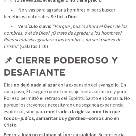
	•	No vivas para agradar a hombres ni para buscar 
beneficios materiales. 
Sé fiel a Dios.
	•	
Versículo clave:
“Porque ¿busco ahora el favor de los 
hombres, o el de Dios? ¿O trato de agradar a los hombres? 
Pues si todavía agradara a los hombres, no sería siervo de 
Cristo.”
 (
Gálatas 1:10
)
📌 CIERRE PODEROSO Y 
DESAFIANTE
Dios 
no dejó nada al azar
 en la expansión del evangelio. En 
cada paso, Él aseguró que el mensaje fuera auténtico y puro. 
Por eso permitió el retraso del Espíritu Santo en Samaria. No 
porque los creyentes necesitaran una segunda experiencia 
espiritual, sino para 
mostrarle a la iglesia primitiva que 
todos—judíos, samaritanos y gentiles—somos uno en 
Cristo
Pedro y Juan no estaban allí por casualidad.
 Su presencia 