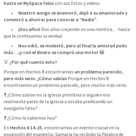
hasta un MySpace falso
 con sus fotos y videos.
	•	
Nuestro amigo se enamoró, dejó a su enamorada y 
comenzó a ahorrar para conocer a “Nadia”.
	•	
¡Dos años!
 Dos años creyendo en una mentira… hasta 
que le confesamos la verdad.
	•	
Nos odió, se molestó, pero al final la amistad pudo 
más… ¡y con el dinero se compró una moto!
 😂
💡 
¿Por qué cuento esto?
Porque en 
Hechos 8
 encontramos 
un problema parecido, 
pero más serio
. 
¿Cómo sabían 
Porque en Hechos 8 
encontramos un problema parecido, pero mucho más serio.
❓ ¿Cómo sabían en la iglesia primitiva si alguien era 
realmente parte de la iglesia o estaba predicando un 
evangelio falso?
❓ ¿Cómo lo sabemos hoy?
En 
Hechos 8:14-25
, encontramos un evento crucial en la 
expansión del evangelio. Samaria ha recibido la Palabra de 