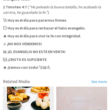
2 Timoteo 4:7
 (
“He peleado la buena batalla, he acabado la 
carrera, he guardado la fe.”
🚀 
Hoy es el día para pararnos firmes.
💥 
Hoy es el día para rechazar el falso evangelio.
🔥 
Hoy es el día para vivir la fe con integridad.
⚔️ 
¡NO NOS VENDEMOS!
📖 
¡EL EVANGELIO NO ESTÁ EN VENTA!
🙌 
¡CRISTO ES SUFICIENTE
🔥 
¡Vamos con todo!
 🚀📖💪
Related Media
See more