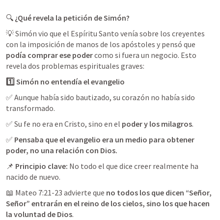
🔍 
¿Qué revela la petición de Simón?
💡 Simón vio que el Espíritu Santo venía sobre los creyentes 
con la imposición de manos de los apóstoles y pensó que 
podía comprar ese poder
 como si fuera un negocio. Esto 
revela dos problemas espirituales graves:
1️⃣ Simón no entendía el evangelio
✅ Aunque había sido bautizado, su corazón no había sido 
transformado.
✅ Su fe no era en Cristo, sino en el 
poder y los milagros
.
✅ 
Pensaba que el evangelio era un medio para obtener 
poder, no una relación con Dios.
📌 
Principio clave:
 No todo el que dice creer realmente ha 
nacido de nuevo.
📖 
Mateo 7:21-23
 advierte que 
no todos los que dicen “Señor, 
Señor” entrarán en el reino de los cielos, sino los que hacen 
la voluntad de Dios
.