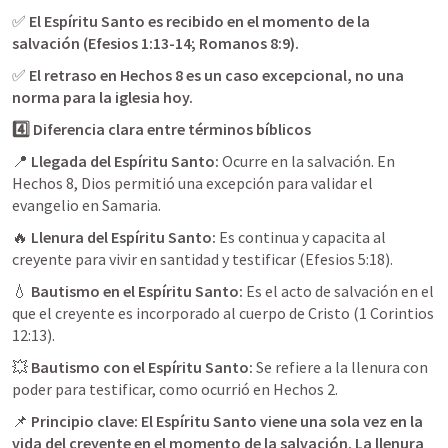
✅ 
El Espíritu Santo es recibido en el momento de la 
salvación (
Efesios 1:13-14
; 
Romanos 8:9
).
✅ 
El retraso en 
Hechos 8
 es un caso excepcional, no una 
norma para la iglesia hoy.
4️⃣ Diferencia clara entre términos bíblicos
📍 
Llegada del Espíritu Santo:
 Ocurre en la salvación. En 
Hechos 8
, Dios permitió una excepción para validar el 
evangelio en Samaria.
🔥 
Llenura del Espíritu Santo:
 Es continua y capacita al 
creyente para vivir en santidad y testificar (
Efesios 5:18
).
💧 
Bautismo en el Espíritu Santo:
 Es el acto de salvación en el 
que el creyente es incorporado al cuerpo de Cristo (
1 Corintios 
12:13
).
💥 
Bautismo con el Espíritu Santo:
 Se refiere a la llenura con 
poder para testificar, como ocurrió en 
Hechos 2
📌 
Principio clave:
El Espíritu Santo viene una sola vez en la 
vida del creyente en el momento de la salvación. La llenura 