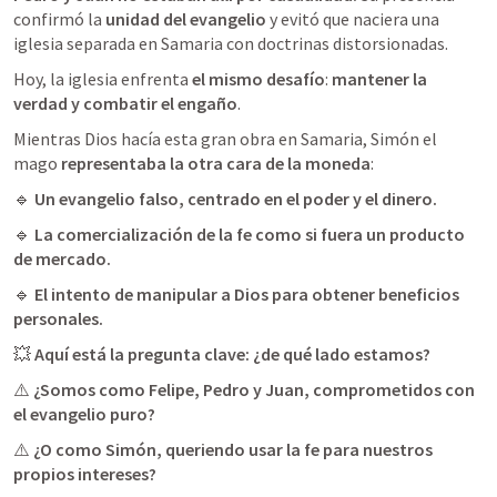
confirmó la 
unidad del evangelio
 y evitó que naciera una 
iglesia separada en Samaria con doctrinas distorsionadas.
Hoy, la iglesia enfrenta 
el mismo desafío
: 
mantener la 
verdad y combatir el engaño
.
Mientras Dios hacía esta gran obra en Samaria, Simón el 
mago 
representaba la otra cara de la moneda
:
🔹 
Un evangelio falso, centrado en el poder y el dinero.
🔹 
La comercialización de la fe como si fuera un producto 
de mercado.
🔹 
El intento de manipular a Dios para obtener beneficios 
personales.
💥 
Aquí está la pregunta clave: ¿de qué lado estamos?
⚠️ 
¿Somos como Felipe, Pedro y Juan, comprometidos con 
el evangelio puro?
⚠️ 
¿O como Simón, queriendo usar la fe para nuestros 
propios intereses?