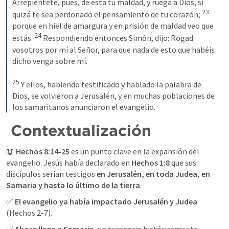
Arrepiéntete, pues, de esta tu maldad, y ruega a Dios, si 
23
quizá te sea perdonado el pensamiento de tu corazón; 
porque en hiel de amargura y en prisión de maldad veo que 
24
estás. 
 Respondiendo entonces Simón, dijo: Rogad 
vosotros por mí al Señor, para que nada de esto que habéis 
dicho venga sobre mí. 

25
 Y ellos, habiendo testificado y hablado la palabra de 
Dios, se volvieron a Jerusalén, y en muchas poblaciones de 
los samaritanos anunciaron el evangelio.
 Contextualización
📖 
Hechos 8:14-25
 es un punto clave en la expansión del 
evangelio. Jesús había declarado en 
Hechos 1:8
 que sus 
discípulos serían testigos 
en Jerusalén, en toda Judea, en 
Samaria y hasta lo último de la tierra
✅ 
El evangelio ya había impactado Jerusalén y Judea
(
Hechos 2-7
).
✅ 
Ahora llega a Samaria
, un territorio históricamente 