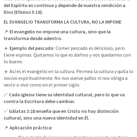
del Espíritu es continua y depende de nuestra rendición a 
Dios (
Efesios 5:18
).
EL EVANGELIO TRANSFORMA LA CULTURA, NO LA IMPONE
📌 
El evangelio no impone una cultura, sino que la 
transforma desde adentro.
🔹 
Ejemplo del pescado:
 Comer pescado es delicioso, pero 
tiene espinas. Quitamos lo que es dañino y nos quedamos con 
lo bueno.
🔹 Así es el evangelio en la cultura. Permea la cultura y quita lo 
nocivo espiritualmente. No nos vuelve judíos ni nos obliga a 
vestir o vivir como en el primer siglo.
✅ 
Cada iglesia tiene su identidad cultural, pero lo que va 
contra la Escritura debe cambiar.
✅ 
Gálatas 3:28
 enseña que en Cristo no hay distinción 
cultural, sino una nueva identidad en Él.
📌 
Aplicación práctica: