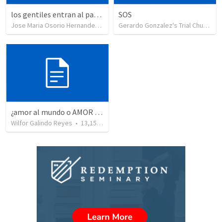
los gentiles entran al pacto
SOS
Jose Maria Osorio Hernandez
•
333
views
Gerardo Gonzalez's Trial Church Group
¿amor al mundo o AMOR A DIOS?
Wilfor Galindo Reyes
•
13,156
views