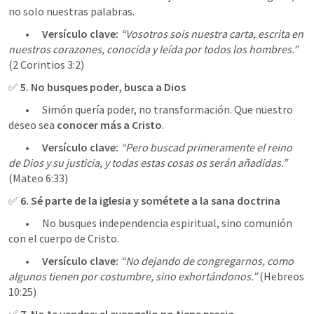
no solo nuestras palabras.
	•	
Versículo clave:
“Vosotros sois nuestra carta, escrita en 
nuestros corazones, conocida y leída por todos los hombres.”
(
2 Corintios 3:2
)
✅ 
5. No busques poder, busca a Dios
	•	Simón quería poder, no transformación. Que nuestro 
deseo sea 
conocer más a Cristo
.
	•	
Versículo clave:
“Pero buscad primeramente el reino 
de Dios y su justicia, y todas estas cosas os serán añadidas.”
(
Mateo 6:33
✅ 
6. Sé parte de la iglesia y sométete a la sana doctrina
	•	No busques independencia espiritual, sino comunión 
con el cuerpo de Cristo.
	•	
Versículo clave:
“No dejando de congregarnos, como 
algunos tienen por costumbre, sino exhortándonos.”
 (
Hebreos 
10:25
)
✅ 
7. No te vendas: el evangelio no tiene precio