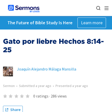
The Future of Bible Study Is Here
Learn more
Gato por liebre Hechos 8:14-
25
Joaquín Alejandro Málaga Mansilla
Sermon
•
Submitted
a year ago
•
Presented
a year ago
0
ratings
·
286
views
Share