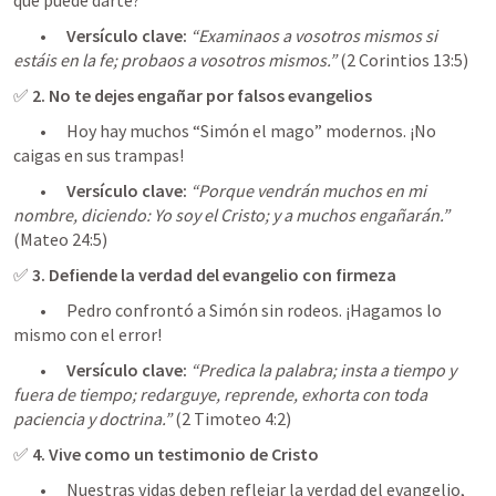
	•	
Versículo clave:
“Examinaos a vosotros mismos si 
estáis en la fe; probaos a vosotros mismos.”
 (
2 Corintios 13:5
)
✅ 
2. No te dejes engañar por falsos evangelios
	•	Hoy hay muchos “Simón el mago” modernos. ¡No 
caigas en sus trampas!
	•	
Versículo clave:
“Porque vendrán muchos en mi 
nombre, diciendo: Yo soy el Cristo; y a muchos engañarán.”
(
Mateo 24:5
✅ 
3. Defiende la verdad del evangelio con firmeza
	•	Pedro confrontó a Simón sin rodeos. ¡Hagamos lo 
mismo con el error!
	•	
Versículo clave:
“Predica la palabra; insta a tiempo y 
fuera de tiempo; redarguye, reprende, exhorta con toda 
paciencia y doctrina.”
 (
2 Timoteo 4:2
)
✅ 
4. Vive como un testimonio de Cristo
	•	Nuestras vidas deben reflejar la verdad del evangelio, 