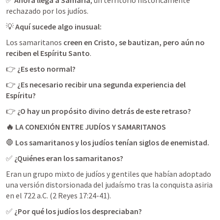
rechazado por los judíos.
💡 
Aquí sucede algo inusual:
Los samaritanos 
creen en Cristo, se bautizan, pero aún no 
reciben el Espíritu Santo
.
👉 
¿Es esto normal?
👉 
¿Es necesario recibir una segunda experiencia del 
Espíritu?
👉 
¿O hay un propósito divino detrás de este retraso?
🔥 LA CONEXIÓN ENTRE JUDÍOS Y SAMARITANOS
🛑 
Los samaritanos y los judíos tenían siglos de enemistad.
✅ 
¿Quiénes eran los samaritanos?
Eran un grupo mixto de judíos y gentiles que habían adoptado 
una versión distorsionada del judaísmo tras la conquista asiria 
en el 722 a.C. (
2 Reyes 17:24-41
✅ 
¿Por qué los judíos los despreciaban?