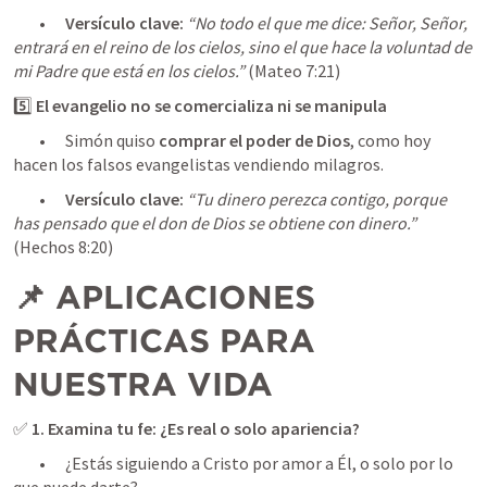
	•	
Versículo clave:
“No todo el que me dice: Señor, Señor, 
entrará en el reino de los cielos, sino el que hace la voluntad de 
mi Padre que está en los cielos.”
 (
Mateo 7:21
5️⃣ 
El evangelio no se comercializa ni se manipula
	•	Simón quiso 
comprar el poder de Dios
, como hoy 
hacen los falsos evangelistas vendiendo milagros.
	•	
Versículo clave:
“Tu dinero perezca contigo, porque 
has pensado que el don de Dios se obtiene con dinero.”
(
Hechos 8:20
)
📌 APLICACIONES 
PRÁCTICAS PARA 
NUESTRA VIDA
✅ 
1. Examina tu fe: ¿Es real o solo apariencia?
	•	¿Estás siguiendo a Cristo por amor a Él, o solo por lo 
que puede darte?