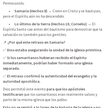
Pentecostés.
	•	
Samaria (
Hechos 8
)
 → Creen en Cristo y se bautizan, 
pero el Espíritu aún no ha descendido.
	•	
Lo último de la tierra (
Hechos 10
, Cornelio)
 → El 
Espíritu Santo cae antes del bautismo para demostrar que la 
salvación es también para los gentiles.
📌 
¿Por qué este retraso en Samaria?
✅ 
Dios estaba asegurando la unidad de la iglesia primitiva.
✅ 
Si los samaritanos hubieran recibido el Espíritu 
inmediatamente, podrían haber formado una iglesia 
separada.
✅ 
El retraso confirmó la autenticidad del evangelio y la 
autoridad apostólica.
Dios permitió este evento 
para que los apóstoles 
testificaran
 que los samaritanos eran realmente salvos y 
parte de la misma iglesia que los judíos.
Esto no se repitió a lo largo de la historia de la iglesia y no 