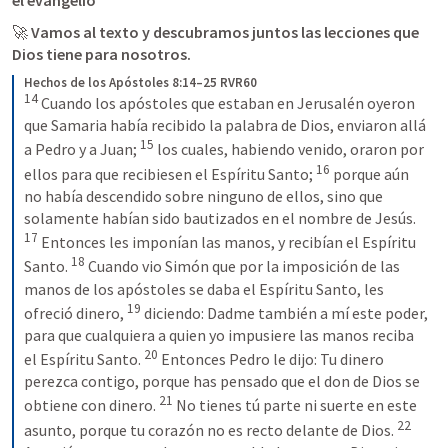
el evangelio
🚀 
Vamos al texto y descubramos juntos las lecciones que 
Dios tiene para nosotros.
Hechos de los Apóstoles 8:14–25 RVR60
14
 Cuando los apóstoles que estaban en Jerusalén oyeron 
que Samaria había recibido la palabra de Dios, enviaron allá 
15
a Pedro y a Juan; 
 los cuales, habiendo venido, oraron por 
16
ellos para que recibiesen el Espíritu Santo; 
 porque aún 
no había descendido sobre ninguno de ellos, sino que 
solamente habían sido bautizados en el nombre de Jesús. 
17
 Entonces les imponían las manos, y recibían el Espíritu 
18
Santo. 
 Cuando vio Simón que por la imposición de las 
manos de los apóstoles se daba el Espíritu Santo, les 
19
ofreció dinero, 
 diciendo: Dadme también a mí este poder, 
para que cualquiera a quien yo impusiere las manos reciba 
20
el Espíritu Santo. 
 Entonces Pedro le dijo: Tu dinero 
perezca contigo, porque has pensado que el don de Dios se 
21
obtiene con dinero. 
 No tienes tú parte ni suerte en este 
22
asunto, porque tu corazón no es recto delante de Dios. 