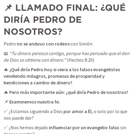
📌 LLAMADO FINAL: ¿QUÉ 
DIRÍA PEDRO DE 
NOSOTROS?
Pedro 
no se anduvo con rodeos
📖 
“Tu dinero perezca contigo, porque has pensado que el don 
de Dios se obtiene con dinero.”
 (
Hechos 8:20
🔥 
¿Qué diría Pedro hoy si viera a los falsos evangelistas 
vendiendo milagros, promesas de prosperidad y 
bendiciones a cambio de dinero?
🔥 
Pero más importante aún: ¿qué diría Pedro de nosotros?
📌 
Examinemos nuestra fe:
✅ ¿Estamos siguiendo a Dios 
por amor a Él
, o solo por lo que 
nos puede dar?
✅ ¿Nos hemos dejado 
influenciar por un evangelio falso
 sin 
darnos cuenta?