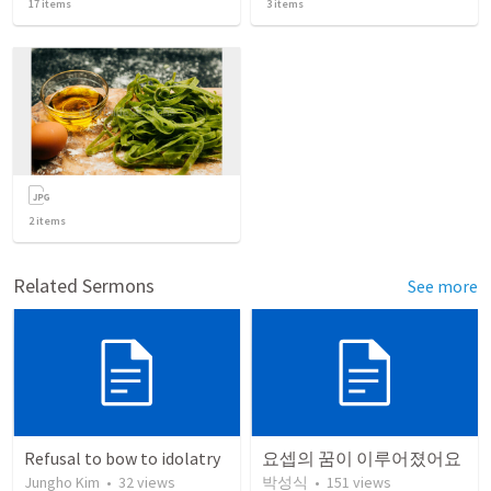
17
items
3
items
2
items
Related Sermons
See more
Refusal to bow to idolatry
요셉의 꿈이 이루어졌어요
Jungho Kim
•
32
views
박성식
•
151
views