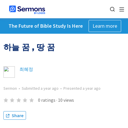
The Future of Bible Study Is Here
Learn more
하늘 꿈 , 땅 꿈
최혜정
Sermon
•
Submitted
a year ago
•
Presented
a year ago
0
ratings
·
10
views
Share