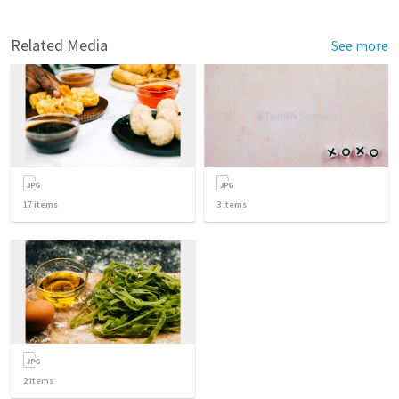
Related Media
See more
17
items
3
items
2
items