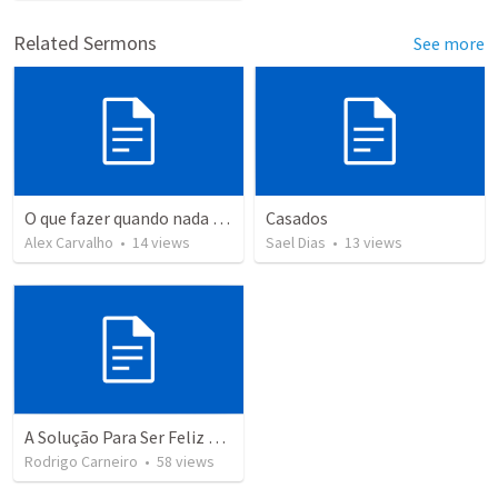
Related Sermons
See more
O que fazer quando nada faz sentido?
Casados
Alex Carvalho
•
14
views
Sael Dias
•
13
views
A Solução Para Ser Feliz na Família
Rodrigo Carneiro
•
58
views