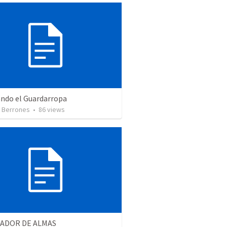
ndo el Guardarropa
 Berrones
•
86
views
NADOR DE ALMAS