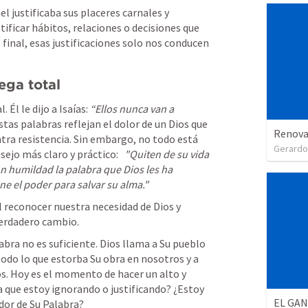
el justificaba sus placeres carnales y 
ficar hábitos, relaciones o decisiones que 
final, esas justificaciones solo nos conducen 
ega total
Él le dijo a Isaías: 
“Ellos nunca van a 
Estas palabras reflejan el dolor de un Dios que 
Renova
ra resistencia. Sin embargo, no todo está 
Gerardo
sejo más claro y práctico:   
"Quiten de su vida 
on humildad la palabra que Dios les ha 
e el poder para salvar su alma."
l reconocer nuestra necesidad de Dios y 
verdadero cambio.
abra no es suficiente. Dios llama a Su pueblo 
todo lo que estorba Su obra en nosotros y a 
. Hoy es el momento de hacer un alto y 
 que estoy ignorando o justificando? ¿Estoy 
EL GA
or de Su Palabra?