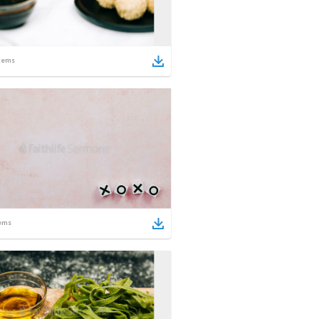
tems
ems