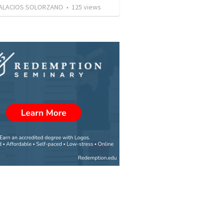
PALACIOS SOLORZANO
•
125
views