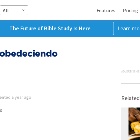
All
Features
Pricing
The Future of Bible Study Is Here
Learn mo
 obedeciendo
ADVERTISEME
ented
a year ago
Related
s