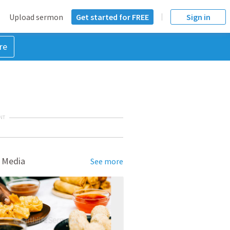
Upload sermon
Get started for FREE
Sign in
re
NT
 Media
See more