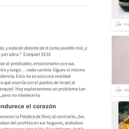
17
i
o, y estarán delante de ti como pueblo mío, y 
 por obra."
Ezequiel 33:31
ar al predicador, emocionarte con sus 
razón y luego… nada cambia. Sigues el mismo 
iencia. Esto no es solo una realidad 
que ocurría con el pueblo de Israel al 
Ezequiel. Hoy exploraremos un problema tan 
3
it
, pero no obedecerla.
endurece el corazón
oraran la Palabra de Dios; al contrario, ¡les 
aban del profeta en sus hogares, alababan 