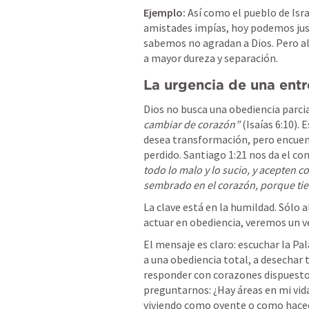
Ejemplo:
 Así como el pueblo de Isra
amistades impías, hoy podemos justi
sabemos no agradan a Dios. Pero al 
a mayor dureza y separación.
La urgencia de una entr
Dios no busca una obediencia parcial. 
cambiar de corazón”
 (
Isaías 6:10
). 
desea transformación, pero encuent
perdido. 
Santiago 1:21
 nos da el con
todo lo malo y lo sucio, y acepten c
sembrado en el corazón, porque tien
La clave está en la humildad. Sólo a
actuar en obediencia, veremos un 
El mensaje es claro: escuchar la Pal
a una obediencia total, a desechar 
responder con corazones dispuestos
preguntarnos: ¿Hay áreas en mi vida
viviendo como oyente o como haced