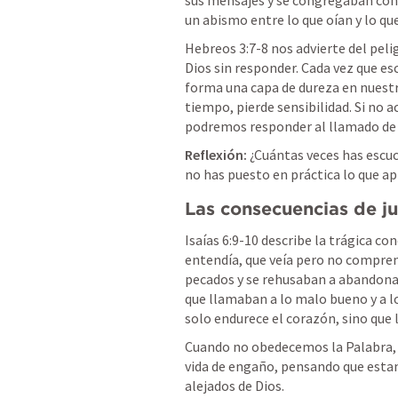
sus mensajes y se congregaban con 
un abismo entre lo que oían y lo qu
Hebreos 3:7-8
 nos advierte del peli
Dios sin responder. Cada vez que e
forma una capa de dureza en nuestro
tiempo, pierde sensibilidad. Si no 
podremos responder al llamado de 
Reflexión:
 ¿Cuántas veces has escu
no has puesto en práctica lo que a
Las consecuencias de ju
Isaías 6:9-10
 describe la trágica co
entendía, que veía pero no comprend
pecados y se rehusaban a abandonar l
que llamaban a lo malo bueno y a l
solo endurece el corazón, sino que l
Cuando no obedecemos la Palabra, 
vida de engaño, pensando que esta
alejados de Dios.