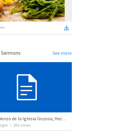
ems
d Sermons
See more
El Comienzo de la Iglesia Gozosa, Hechos 16
zger
•
282
views