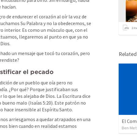
entusiasmo para oírlo. Sin embargo, había 
e hacían.
gro de endurecer el corazón al oír la voz de 
scuchamos Su Palabra y no la obedecemos, se 
2
it
 interior. Es como un músculo que, con el 
actuamos, llegaremos al punto en que ya no 
Dios.
chado un mensaje que tocó tu corazón, pero 
Relate
prendiste?
stificar el pecado
ndición de un pueblo que oía pero no 
ía. ¿Por qué? Porque justificaban sus 
o que les alejaba de Dios. La Escritura dice 
o bueno malo (
Isaías 5:20
). Este patrón no 
o hace insensible al Espíritu Santo.
nos arriesgamos a quedar atrapados en una 
mos bien cuando en realidad estamos 
Ben Met