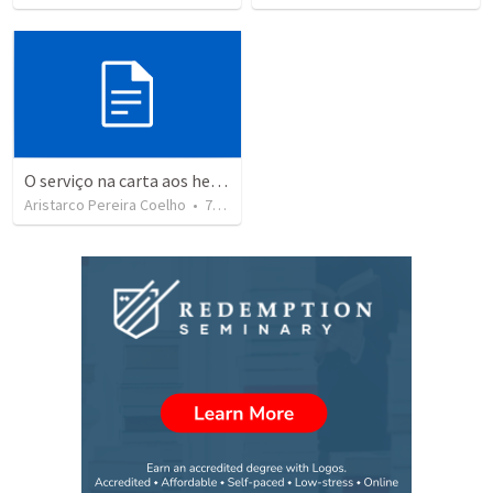
O serviço na carta aos hebreus
Aristarco Pereira Coelho
•
73
views