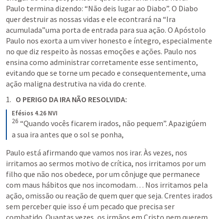
Paulo termina dizendo: “Não deis lugar ao Diabo”. O Diabo 
quer destruir as nossas vidas e ele econtrará na “Ira 
acumulada”uma porta de entrada para sua ação. O Apóstolo 
Paulo nos exorta a um viver honesto e íntegro, especialmente 
no que diz respeito às nossas emoções e ações. Paulo nos 
ensina como administrar corretamente esse sentimento, 
evitando que se torne um pecado e consequentemente, uma 
ação maligna destrutiva na vida do crente.
O PERIGO DA IRA NÃO RESOLVIDA: 
Efésios 4.26 NVI
26
 “Quando vocês ficarem irados, não pequem”. Apazigúem 
a sua ira antes que o sol se ponha,
Paulo está afirmando que vamos nos irar. Às vezes, nos 
irritamos ao sermos motivo de crítica, nos irritamos por um 
filho que não nos obedece, por um cônjuge que permanece 
com maus hábitos que nos incomodam… Nos irritamos pela 
ação, omissão ou reação de quem quer que seja. Crentes irados 
sem perceber quie isso é um pecado que precisa ser 
combatido. Quantas vezes, os irmãos em Cristo nem querem 