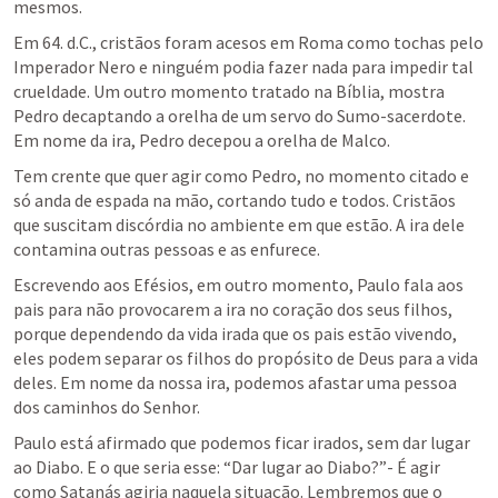
mesmos. 
Em 64. d.C., cristãos foram acesos em Roma como tochas pelo 
Imperador Nero e ninguém podia fazer nada para impedir tal 
crueldade. Um outro momento tratado na Bíblia, mostra 
Pedro decaptando a orelha de um servo do Sumo-sacerdote. 
Em nome da ira, Pedro decepou a orelha de Malco. 
Tem crente que quer agir como Pedro, no momento citado e 
só anda de espada na mão, cortando tudo e todos. Cristãos 
que suscitam discórdia no ambiente em que estão. A ira dele 
contamina outras pessoas e as enfurece. 
Escrevendo aos Efésios, em outro momento, Paulo fala aos 
pais para não provocarem a ira no coração dos seus filhos, 
porque dependendo da vida irada que os pais estão vivendo, 
eles podem separar os filhos do propósito de Deus para a vida 
deles. Em nome da nossa ira, podemos afastar uma pessoa 
dos caminhos do Senhor. 
Paulo está afirmado que podemos ficar irados, sem dar lugar 
ao Diabo. E o que seria esse: “Dar lugar ao Diabo?”- É agir 
como Satanás agiria naquela situação. Lembremos que o 