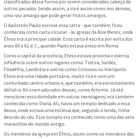
classificados dessa forma por serem considerados cabeça de 
outros pecados. Sendo assim, a ira é assim como nos demais, 
uma raiz amarga que pode gerar frutos amargos. 
O Apóstolo Paulo escreve essa carta - que também ficou 
conhecida como carta circular - às igrejas da Ásia Menor, onde 
Éfeso era a principal cidade. Essa carta é escrita por volta dos 
anos 60 e 61 d. C., quando Paulo estava preso em Roma. 
Como a capital da província, Éfeso estava proxima e exercia 
influência sobre outros lugares como: Tiatira, Sardes, 
Filadélfia, Laodicéia e outras como Colossos ou Hierápolis. 
Éfeso era uma cidade portuária, muito rica e com um 
conturbado centro urbano e, que também, era extremamente 
idólatra. Ali eram adorados deuses, como Ártemis. Já até 
mencionei essa divindade em outras mensagens; era também 
conhecida como Diana. Ali, havia um templo dedicado a essa 
deusa, onde estava uma estátua que, segundo a lenda, tinha 
descido do céu. Esse templo era conhecido como uma das sete 
maravilhas do mundo antigo. 
Os membros da igreja em Éfeso, assim como os membros das 