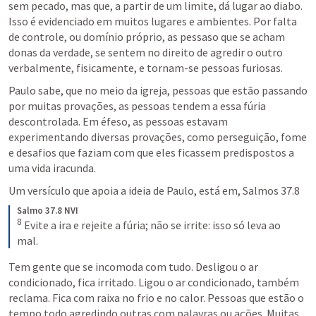
sem pecado, mas que, a partir de um limite, dá lugar ao diabo. 
Isso é evidenciado em muitos lugares e ambientes. Por falta 
de controle, ou domínio próprio, as pessaso que se acham 
donas da verdade, se sentem no direito de agredir o outro 
verbalmente, fisicamente, e tornam-se pessoas furiosas. 
Paulo sabe, que no meio da igreja, pessoas que estão passando 
por muitas provações, as pessoas tendem a essa fúria 
descontrolada. Em éfeso, as pessoas estavam 
experimentando diversas provações, como perseguição, fome 
e desafios que faziam com que eles ficassem predispostos a 
uma vida iracunda. 
Um versículo que apoia a ideia de Paulo, está em, 
Salmos 37.8
Salmo 37.8 NVI
8
 Evite a ira e rejeite a fúria; não se irrite: isso só leva ao 
mal.
Tem gente que se incomoda com tudo. Desligou o ar 
condicionado, fica irritado. Ligou o ar condicionado, também 
reclama. Fica com raixa no frio e no calor. Pessoas que estão o 
tempo todo agredindo outras com palavras ou ações. Muitas 