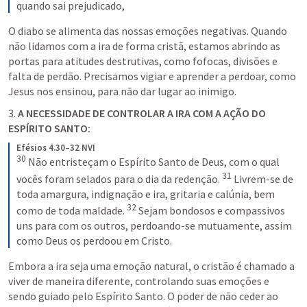
quando sai prejudicado,
O diabo se alimenta das nossas emoções negativas. Quando 
não lidamos com a ira de forma cristã, estamos abrindo as 
portas para atitudes destrutivas, como fofocas, divisões e 
falta de perdão. Precisamos vigiar e aprender a perdoar, como 
Jesus nos ensinou, para não dar lugar ao inimigo.
3. 
A NECESSIDADE DE CONTROLAR A IRA COM A AÇÃO DO 
ESPÍRITO SANTO:
Efésios 4.30–32 NVI
30
 Não entristeçam o Espírito Santo de Deus, com o qual 
31
vocês foram selados para o dia da redenção. 
 Livrem-se de 
toda amargura, indignação e ira, gritaria e calúnia, bem 
32
como de toda maldade. 
 Sejam bondosos e compassivos 
uns para com os outros, perdoando-se mutuamente, assim 
como Deus os perdoou em Cristo.
Embora a ira seja uma emoção natural, o cristão é chamado a 
viver de maneira diferente, controlando suas emoções e 
sendo guiado pelo Espírito Santo. O poder de não ceder ao 