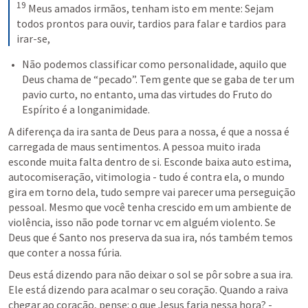
19
 Meus amados irmãos, tenham isto em mente: Sejam 
todos prontos para ouvir, tardios para falar e tardios para 
irar-se,
Não podemos classificar como personalidade, aquilo que 
Deus chama de “pecado”. Tem gente que se gaba de ter um 
pavio curto, no entanto, uma das virtudes do Fruto do 
Espírito é a longanimidade. 
A diferença da ira santa de Deus para a nossa, é que a nossa é 
carregada de maus sentimentos. A pessoa muito irada 
esconde muita falta dentro de si. Esconde baixa auto estima, 
autocomiseração, vitimologia - tudo é contra ela, o mundo 
gira em torno dela, tudo sempre vai parecer uma perseguição 
pessoal. Mesmo que você tenha crescido em um ambiente de 
violência, isso não pode tornar vc em alguém violento. Se 
Deus que é Santo nos preserva da sua ira, nós também temos 
que conter a nossa fúria. 
Deus está dizendo para não deixar o sol se pôr sobre a sua ira. 
Ele está dizendo para acalmar o seu coração. Quando a raiva 
chegar ao coração, pense: o que Jesus faria nessa hora? - 