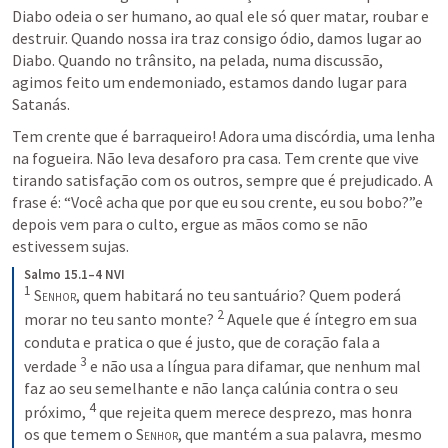
Diabo odeia o ser humano, ao qual ele só quer matar, roubar e 
destruir. Quando nossa ira traz consigo ódio, damos lugar ao 
Diabo. Quando no trânsito, na pelada, numa discussão, 
agimos feito um endemoniado, estamos dando lugar para 
Satanás. 
Tem crente que é barraqueiro! Adora uma discórdia, uma lenha 
na fogueira. Não leva desaforo pra casa. Tem crente que vive 
tirando satisfação com os outros, sempre que é prejudicado. A 
frase é: “Você acha que por que eu sou crente, eu sou bobo?”e 
depois vem para o culto, ergue as mãos como se não 
estivessem sujas. 
Salmo 15.1–4 NVI
1
 S
enhor
, quem habitará no teu santuário? Quem poderá 
2
morar no teu santo monte? 
 Aquele que é íntegro em sua 
conduta e pratica o que é justo, que de coração fala a 
3
verdade 
 e não usa a língua para difamar, que nenhum mal 
faz ao seu semelhante e não lança calúnia contra o seu 
4
próximo, 
 que rejeita quem merece desprezo, mas honra 
os que temem o S
enhor
, que mantém a sua palavra, mesmo 