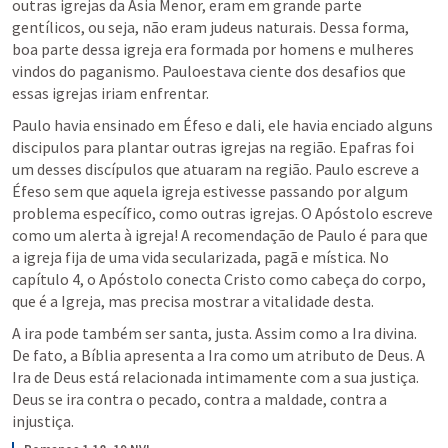
outras igrejas da Ásia Menor, eram em grande parte 
gentílicos, ou seja, não eram judeus naturais. Dessa forma, 
boa parte dessa igreja era formada por homens e mulheres 
vindos do paganismo. Pauloestava ciente dos desafios que 
essas igrejas iriam enfrentar. 
Paulo havia ensinado em Éfeso e dali, ele havia enciado alguns 
discipulos para plantar outras igrejas na região. Epafras foi 
um desses discípulos que atuaram na região. Paulo escreve a 
Éfeso sem que aquela igreja estivesse passando por algum 
problema específico, como outras igrejas. O Apóstolo escreve 
como um alerta à igreja! A recomendação de Paulo é para que 
a igreja fija de uma vida secularizada, pagã e mística. No 
capítulo 4, o Apóstolo conecta Cristo como cabeça do corpo, 
que é a Igreja, mas precisa mostrar a vitalidade desta. 
A ira pode também ser santa, justa. Assim como a Ira divina. 
De fato, a Bíblia apresenta a Ira como um atributo de Deus. A 
Ira de Deus está relacionada intimamente com a sua justiça. 
Deus se ira contra o pecado, contra a maldade, contra a 
injustiça.