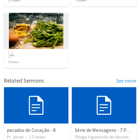
17
items
3
items
2
items
Related Sermons
See more
pecados do Coração - 8
Série de Mensagens - 7 Pecados Capitais
Pr. Jonas
•
17
views
Thiago Figueiredo do Nascimento