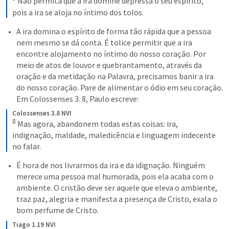
 Não permita que a ira domine depressa o seu espírito, 
pois a ira se aloja no íntimo dos tolos.
A ira domina o espírito de forma tão rápida que a pessoa 
nem mesmo se dá conta. É tolice permitir que a ira 
encontre alojamento no íntimo do nosso coração. Por 
meio de atos de louvor e quebrantamento, através da 
oração e da metidação na Palavra, precisamos banir a ira 
do nosso coração. Pare de alimentar o ódio em seu coração. 
Em 
Colossenses 3. 8
, Paulo escreve:
Colossenses 3.8 NVI
8
 Mas agora, abandonem todas estas coisas: ira, 
indignação, maldade, maledicência e linguagem indecente 
no falar.
É hora de nos livrarmos da ira e da idignação. Ninguém 
merece uma pessoa mal humorada, pois ela acaba com o 
ambiente. O cristão deve ser aquele que eleva o ambiente, 
traz paz, alegria e manifesta a presença de Cristo, exala o 
bom perfume de Cristo. 
Tiago 1.19 NVI