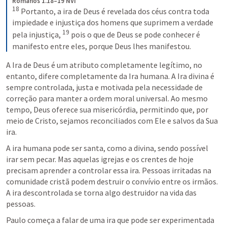
Romanos 1.18–19 NVI
18
 Portanto, a ira de Deus é revelada dos céus contra toda 
impiedade e injustiça dos homens que suprimem a verdade 
19
pela injustiça, 
 pois o que de Deus se pode conhecer é 
manifesto entre eles, porque Deus lhes manifestou.
A Ira de Deus é um atributo completamente legítimo, no 
entanto, difere completamente da Ira humana. A Ira divina é 
sempre controlada, justa e motivada pela necessidade de 
correção para manter a ordem moral universal. Ao mesmo 
tempo, Deus oferece sua misericórdia, permitindo que, por 
meio de Cristo, sejamos reconciliados com Ele e salvos da Sua 
ira. 
A ira humana pode ser santa, como a divina, sendo possível 
irar sem pecar. Mas aquelas igrejas e os crentes de hoje 
precisam aprender a controlar essa ira. Pessoas irritadas na 
comunidade cristã podem destruir o convívio entre os irmãos. 
A ira descontrolada se torna algo destruidor na vida das 
pessoas.
Paulo começa a falar de uma ira que pode ser experimentada 