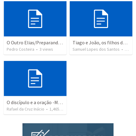
O Outro Elias/Preparando o Caminho
Tiago e João, os filhos do trovão.
Pedro Costeira
•
3
views
Samuel Lopes dos Santos
•
177
v
O discípulo e a oração -Mt 6.9-13
Rafael da Cruz Inácio
•
1,465
views