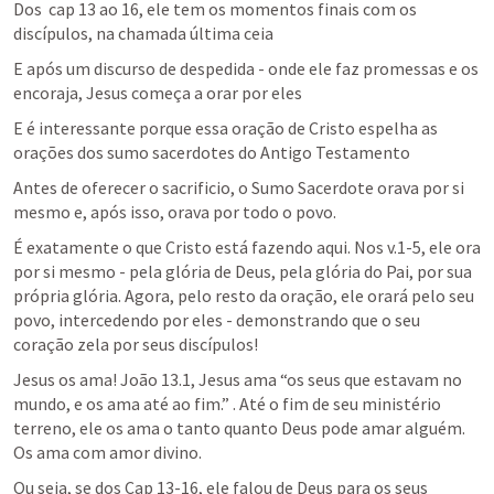
Dos  cap 13 ao 16, ele tem os momentos finais com os 
discípulos, na chamada última ceia
E após um discurso de despedida - onde ele faz promessas e os 
encoraja, Jesus começa a orar por eles
E é interessante porque essa oração de Cristo espelha as 
orações dos sumo sacerdotes do Antigo Testamento
Antes de oferecer o sacrificio, o Sumo Sacerdote orava por si 
mesmo e, após isso, orava por todo o povo.
É exatamente o que Cristo está fazendo aqui. Nos v.1-5, ele ora 
por si mesmo - pela glória de Deus, pela glória do Pai, por sua 
própria glória. Agora, pelo resto da oração, ele orará pelo seu 
povo, intercedendo por eles - demonstrando que o seu 
coração zela por seus discípulos!
Jesus os ama! 
João 13.1
, Jesus ama “os seus que estavam no 
mundo, e os ama até ao fim.” . Até o fim de seu ministério 
terreno, ele os ama o tanto quanto Deus pode amar alguém. 
Os ama com amor divino.
Ou seja, se dos Cap 13-16, ele falou de Deus para os seus 