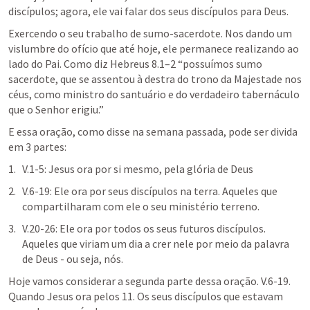
discípulos; agora, ele vai falar dos seus discípulos para Deus. 
Exercendo o seu trabalho de sumo-sacerdote. Nos dando um 
vislumbre do ofício que até hoje, ele permanece realizando ao 
lado do Pai. Como diz 
Hebreus 8.1–2
 “possuímos sumo 
sacerdote, que se assentou à destra do trono da Majestade nos 
céus, como ministro do santuário e do verdadeiro tabernáculo 
que o Senhor erigiu.” 
E essa oração, como disse na semana passada, pode ser divida 
em 3 partes:
V.1-5: Jesus ora por si mesmo, pela glória de Deus
V.6-19: Ele ora por seus discípulos na terra. Aqueles que 
compartilharam com ele o seu ministério terreno.
V.20-26: Ele ora por todos os seus futuros discípulos. 
Aqueles que viriam um dia a crer nele por meio da palavra 
de Deus - ou seja, nós.
Hoje vamos considerar a segunda parte dessa oração. V.6-19. 
Quando Jesus ora pelos 11. Os seus discípulos que estavam 