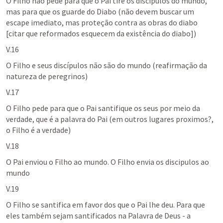
O Filho não pede para que o Pai tire os discipulos do mundo, 
mas para que os guarde do Diabo (não devem buscar um 
escape imediato, mas proteção contra as obras do diabo 
[citar que reformados esquecem da existência do diabo])
V.16
O Filho e seus discípulos não são do mundo (reafirmação da 
natureza de peregrinos)
V.17 
O Filho pede para que o Pai santifique os seus por meio da 
verdade, que é a palavra do Pai (em outros lugares proximos?, 
o Filho é a verdade)
V.18
O Pai enviou o Filho ao mundo. O Filho envia os discipulos ao 
mundo
V.19
O Filho se santifica em favor dos que o Pai lhe deu. Para que 
eles também sejam santificados na Palavra de Deus - a 