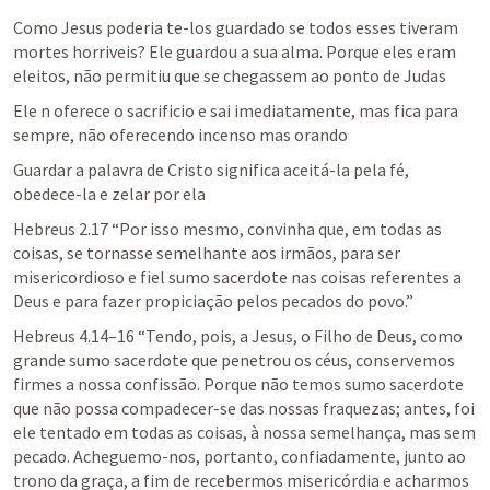
Como Jesus poderia te-los guardado se todos esses tiveram 
mortes horriveis? Ele guardou a sua alma. Porque eles eram 
eleitos, não permitiu que se chegassem ao ponto de Judas
Ele n oferece o sacrificio e sai imediatamente, mas fica para 
sempre, não oferecendo incenso mas orando
Guardar a palavra de Cristo significa aceitá-la pela fé, 
obedece-la e zelar por ela
Hebreus 2.17
 “Por isso mesmo, convinha que, em todas as 
coisas, se tornasse semelhante aos irmãos, para ser 
misericordioso e fiel sumo sacerdote nas coisas referentes a 
Deus e para fazer propiciação pelos pecados do povo.” 
Hebreus 4.14–16
 “Tendo, pois, a Jesus, o Filho de Deus, como 
grande sumo sacerdote que penetrou os céus, conservemos 
firmes a nossa confissão. Porque não temos sumo sacerdote 
que não possa compadecer-se das nossas fraquezas; antes, foi 
ele tentado em todas as coisas, à nossa semelhança, mas sem 
pecado. Acheguemo-nos, portanto, confiadamente, junto ao 
trono da graça, a fim de recebermos misericórdia e acharmos 