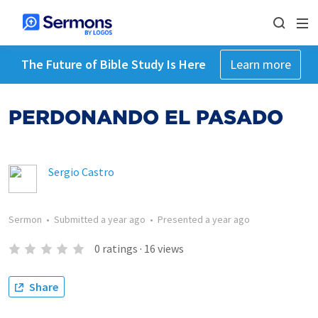
The Future of Bible Study Is Here
Learn more
PERDONANDO EL PASADO
Sergio Castro
Sermon
•
Submitted
a year ago
•
Presented
a year ago
0
ratings
·
16
views
Share