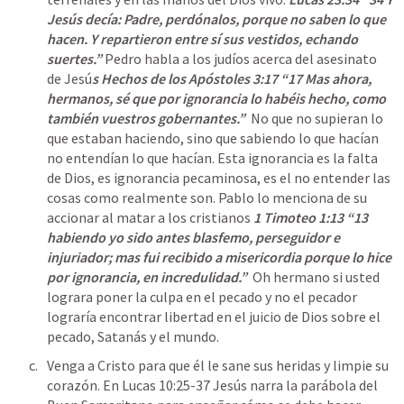
Jesús decía: Padre, perdónalos, porque no saben lo que 
hacen. Y repartieron entre sí sus vestidos, echando 
suertes.” 
Pedro habla a los judíos acerca del asesinato 
de Jesú
s 
Hechos de los Apóstoles 3:17
 “17 Mas ahora, 
hermanos, sé que por ignorancia lo habéis hecho, como 
también vuestros gobernantes.”  
No que no supieran lo 
que estaban haciendo, sino que sabiendo lo que hacían 
no entendían lo que hacían. Esta ignorancia es la falta 
de Dios, es ignorancia pecaminosa, es el no entender las 
cosas como realmente son. Pablo lo menciona de su 
accionar al matar a los cristianos 
1 Timoteo 1:13
 “13 
habiendo yo sido antes blasfemo, perseguidor e 
injuriador; mas fui recibido a misericordia porque lo hice 
por ignorancia, en incredulidad.”  
Oh hermano si usted 
lograra poner la culpa en el pecado y no el pecador 
lograría encontrar libertad en el juicio de Dios sobre el 
pecado, Satanás y el mundo.
Venga a Cristo para que él le sane sus heridas y limpie su 
corazón.
 En 
Lucas 10:25-37
 Jesús narra la parábola del 