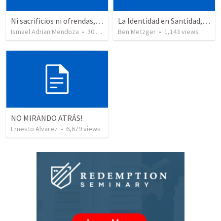
Ni sacrificios ni ofrendas, solo obediencia
La Identidad en Santidad, 1 Corintios 6:9-11
Ismael Adrian Mendoza
•
30
views
Ben Metzger
•
1,143
views
NO MIRANDO ATRÁS!
Ernesto Alvarez
•
6,679
views