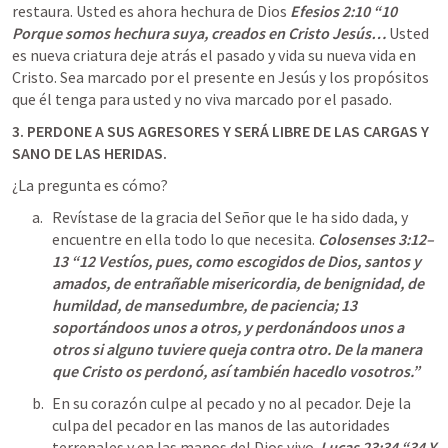
restaura. Usted es ahora hechura de Dios
Efesios 2:10
 “10 
Porque somos hechura suya, creados en Cristo Jesús… 
Usted 
es nueva criatura deje atrás el pasado y vida su nueva vida en 
Cristo. Sea marcado por el presente en Jesús y los propósitos 
que él tenga para usted y no viva marcado por el pasado.
3. PERDONE A SUS AGRESORES Y SERÁ LIBRE DE LAS CARGAS Y 
SANO DE LAS HERIDAS. 
¿La pregunta es cómo?
Revístase de la gracia del Señor que le ha sido dada, y 
encuentre en ella todo lo que necesita.
Colosenses 3:12–
13
 “12 Vestíos, pues, como escogidos de Dios, santos y 
amados, de entrañable misericordia, de benignidad, de 
humildad, de mansedumbre, de paciencia; 13 
soportándoos unos a otros, y perdonándoos unos a 
otros si alguno tuviere queja contra otro. De la manera 
que Cristo os perdonó, así también hacedlo vosotros.” 
En su corazón culpe al pecado y no al pecador. Deje la 
culpa del pecador en las manos de las autoridades 
terrenales y en las manos del Dios vivo
. 
Lucas 23:34
 “34 Y 