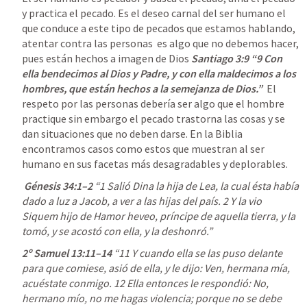
y practica el pecado. Es el deseo carnal del ser humano el 
que conduce a este tipo de pecados que estamos hablando, 
atentar contra las personas  es algo que no debemos hacer, 
pues están hechos a imagen de Dios 
Santiago 3:9
 “9 Con 
ella bendecimos al Dios y Padre, y con ella maldecimos a los 
hombres, que están hechos a la semejanza de Dios.”  
El 
respeto por las personas debería ser algo que el hombre 
practique sin embargo el pecado trastorna las cosas y se 
dan situaciones que no deben darse. En la Biblia 
encontramos casos como estos que muestran al ser 
humano en sus facetas más desagradables y deplorables.
Génesis 34:1–2
 “1 Salió Dina la hija de Lea, la cual ésta había 
dado a luz a Jacob, a ver a las hijas del país. 2 Y la vio 
Siquem hijo de Hamor heveo, príncipe de aquella tierra, y la 
tomó, y se acostó con ella, y la deshonró.” 
2º Samuel 13:11–14
 “11 Y cuando ella se las puso delante 
para que comiese, asió de ella, y le dijo: Ven, hermana mía, 
acuéstate conmigo. 12 Ella entonces le respondió: No, 
hermano mío, no me hagas violencia; porque no se debe 