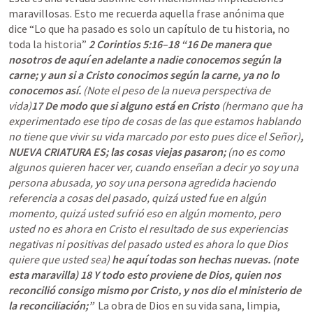
maravillosas. Esto me recuerda aquella frase anónima que 
dice “Lo que ha pasado es solo un capítulo de tu historia, no 
toda la historia”
2 Corintios 5:16–18
 “16 De manera que 
nosotros de aquí en adelante a nadie conocemos según la 
carne; y aun si a Cristo conocimos según la carne, ya no lo 
conocemos así. 
(Note el peso de la nueva perspectiva de 
vida)
17 De modo que si alguno está en Cristo 
(hermano que ha 
experimentado ese tipo de cosas de las que estamos hablando 
no tiene que vivir su vida marcado por esto pues dice el Señor)
, 
NUEVA CRIATURA ES; 
las cosas viejas pasaron
; 
(no es como 
algunos quieren hacer ver, cuando enseñan a decir yo soy una 
persona abusada, yo soy una persona agredida haciendo 
referencia a cosas del pasado, quizá usted fue en algún 
momento, quizá usted sufrió eso en algún momento, pero 
usted no es ahora en Cristo el resultado de sus experiencias 
negativas ni positivas del pasado usted es ahora lo que Dios 
quiere que usted sea)
 he aquí todas son hechas nuevas. (note 
esta maravilla) 18 Y todo esto proviene de Dios, quien nos 
reconcilió consigo mismo por Cristo, y nos dio el ministerio de 
la reconciliación;”  
La obra de Dios en su vida sana, limpia, 