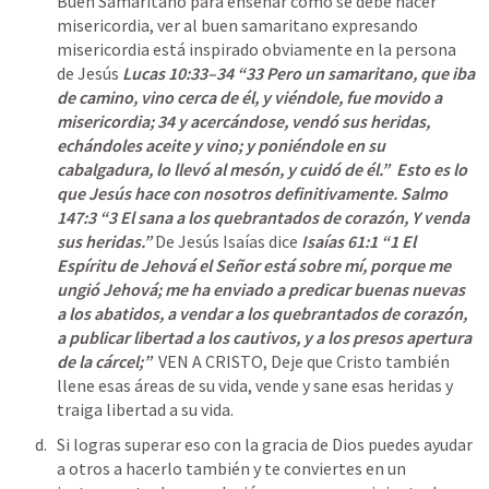
Buen Samaritano para enseñar cómo se debe hacer 
misericordia, ver al buen samaritano expresando 
misericordia está inspirado obviamente en la persona 
de Jesús 
Lucas 10:33–34
 “33 Pero un samaritano, que iba 
de camino, vino cerca de él, y viéndole, fue movido a 
misericordia; 34 y acercándose, vendó sus heridas, 
echándoles aceite y vino; y poniéndole en su 
cabalgadura, lo llevó al mesón, y cuidó de él.”  Esto es lo 
que Jesús hace con nosotros definitivamente. 
Salmo 
147:3
 “3 El sana a los quebrantados de corazón, Y venda 
sus heridas.” 
De Jesús Isaías dice
Isaías 61:1
 “1 El 
Espíritu de Jehová el Señor está sobre mí, porque me 
ungió Jehová; me ha enviado a predicar buenas nuevas 
a los abatidos, a vendar a los quebrantados de corazón, 
a publicar libertad a los cautivos, y a los presos apertura 
de la cárcel;”  
VEN A CRISTO, Deje que Cristo también 
llene esas áreas de su vida, vende y sane esas heridas y 
traiga libertad a su vida. 
Si logras superar eso con la gracia de Dios puedes ayudar 
a otros a hacerlo también y te conviertes en un 