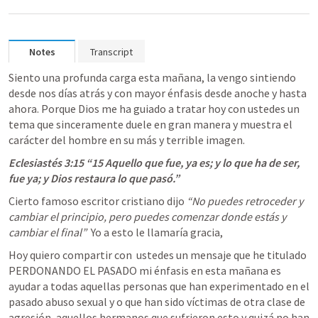
Notes
Transcript
Siento una profunda carga esta mañana, la vengo sintiendo 
desde nos días atrás y con mayor énfasis desde anoche y hasta 
ahora. Porque Dios me ha guiado a tratar hoy con ustedes un 
tema que sinceramente duele en gran manera y muestra el 
carácter del hombre en su más y terrible imagen. 
Eclesiastés 3:15
 “15 Aquello que fue, ya es; y lo que ha de ser, 
fue ya; y Dios restaura lo que pasó.”
Cierto famoso escritor cristiano dijo 
“No puedes retroceder y 
cambiar el principio, pero puedes comenzar donde estás y 
cambiar el final”
  Yo a esto le llamaría gracia, 
Hoy quiero compartir con  ustedes un mensaje que he titulado 
PERDONANDO EL PASADO mi énfasis en esta mañana es 
ayudar a todas aquellas personas que han experimentado en el 
pasado abuso sexual y o que han sido víctimas de otra clase de 
agresión, aquellos hermanos que sufrieron esto y quizá no han 