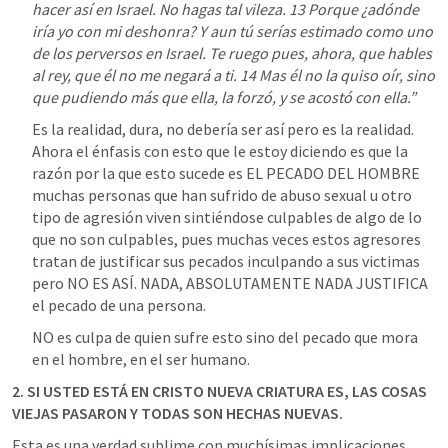
hacer así en Israel. No hagas tal vileza. 13 Porque ¿adónde 
iría yo con mi deshonra? Y aun tú serías estimado como uno 
de los perversos en Israel. Te ruego pues, ahora, que hables 
al rey, que él no me negará a ti. 14 Mas él no la quiso oír, sino 
que pudiendo más que ella, la forzó, y se acostó con ella.” 
Es la realidad, dura, no debería ser así pero es la realidad. 
Ahora el énfasis con esto que le estoy diciendo es que la 
razón por la que esto sucede es EL PECADO DEL HOMBRE 
muchas personas que han sufrido de abuso sexual u otro 
tipo de agresión viven sintiéndose culpables de algo de lo 
que no son culpables, pues muchas veces estos agresores 
tratan de justificar sus pecados inculpando a sus victimas 
pero NO ES ASÍ. NADA, ABSOLUTAMENTE NADA JUSTIFICA 
el pecado de una persona. 
NO es culpa de quien sufre esto sino del pecado que mora 
en el hombre, en el ser humano. 
2. SI USTED ESTÁ EN CRISTO NUEVA CRIATURA ES, LAS COSAS 
VIEJAS PASARON Y TODAS SON HECHAS NUEVAS. 
Esta es una verdad sublime con muchísimas implicaciones 