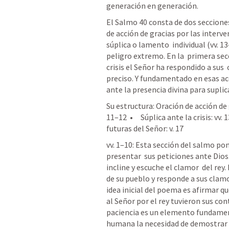
generación en generación.
El 
Salmo 40
 consta de dos seccione
de acción de gracias por las interve
súplica o lamento  individual (vv. 13
peligro extremo. En la  primera secc
crisis el Señor ha respondido a su
preciso. Y fundamentado en esas acci
ante la presencia divina para supli
Su estructura: Oración de acción de gra
11–12  •     Súplica ante la crisis: vv.
futuras del Señor: v. 17 
vv. 1–10: Esta sección del salmo pon
presentar  sus peticiones ante Dios.
incline y escuche el clamor  del rey.
de su pueblo y responde a sus cla
idea inicial del poema es afirmar qu
al Señor por el rey tuvieron sus co
paciencia es un elemento fundamenta
humana la necesidad de demostrar s