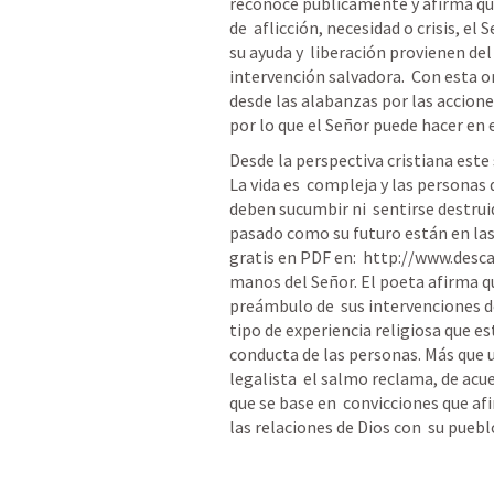
reconoce públicamente y afirma qu
de  aflicción, necesidad o crisis, el
su ayuda y  liberación provienen del
intervención salvadora.  Con esta 
desde las alabanzas por las acciones
por lo que el Señor puede hacer en e
Desde la perspectiva cristiana este
La vida es  compleja y las personas
deben sucumbir ni  sentirse destrui
pasado como su futuro están en las 
gratis en PDF en:  http://www.desca
manos del Señor. El poeta afirma que
preámbulo de  sus intervenciones de
tipo de experiencia religiosa que est
conducta de las personas. Más que un
legalista  el salmo reclama, de acuer
que se base en  convicciones que afir
las relaciones de Dios con  su pueblo