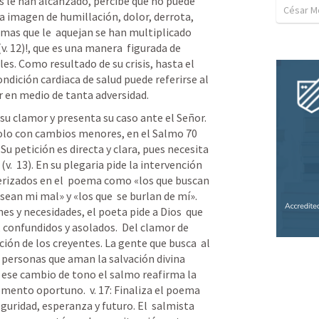
 le han alcanzado, percibe que no puede 
César M
na imagen de humillación, dolor, derrota, 
mas que le  aquejan se han multiplicado 
v. 12)!, que es una manera  figurada de 
. Como resultado de su crisis, hasta el  
ndición cardiaca de salud puede referirse al 
r en medio de tanta adversidad. 
su clamor y presenta su caso ante el Señor. 
solo con cambios menores, en el 
Salmo 70
Su petición es directa y clara, pues necesita 
.  13). En su plegaria pide la intervención 
erizados en el  poema como «los que buscan 
sean mi mal» y «los que  se burlan de mí». 
 y necesidades, el poeta pide a Dios  que 
confundidos y asolados.  Del clamor de 
ión de los creyentes. La gente que busca  al 
 personas que aman la salvación divina 
n ese cambio de tono el salmo reafirma la 
omento oportuno.  v. 17: Finaliza el poema 
uridad, esperanza y futuro. El  salmista 