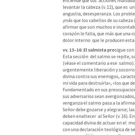
entiende que sus  acciones malvadas
levantar la cabeza (v. 12), que es  u
angustia, desesperanza. Los proble
¡más que los cabellos de su cabeza (
afirmar que son muchos e incontables
corazón le falla, que más que una co
dolor interno  que le producen esta
vv. 13–16: El salmista pro
sigue con 
Esta sección  del salmo se repite, 
(véase el comentario a ese  salmo). 
urgentemente liberación y socorro (v
divina contra sus enemigos, caract
mi vida para destruirla», «los que de
Fundamentado en sus preocupaciones
sus adversarios sean avergonzados, 
venganza el salmo pasa a la afirmac
Señor debe gozarse y alegrarse; las
deben enaltecer  al Señor (v. 16). E
capacidad divina de actuar en el  m
con una declaración teológica de seg