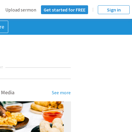
Upload sermon
Get started for FREE
Sign in
re
NT
 Media
See more