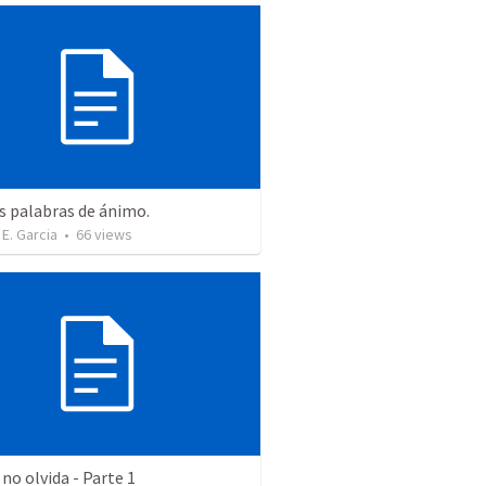
s palabras de ánimo.
 E. Garcia
•
66
views
 no olvida - Parte 1