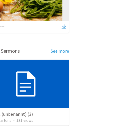
ems
d Sermons
See more
 (unbenannt) (3)
Martens
•
131
views