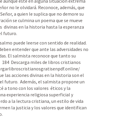
e aunque esté en alguna situación extrema 
 Señor no le olvidará. Reconoce, además, que 
 Señor, a quien le suplica que no demore su 
oración se culmina un poema que se mueve 
  divinas en la historia hasta la esperanza 
l futuro.
 salmo puede leerse con sentido de realidad. 
 deben entender que ante las adversidades no 
das. El salmista reconoce que tanto su 
 184  Descarga miles de libros cristianos 
rgarlibroscristianosgratisenpdf.online/  
 las acciones divinas en la historia son el 
l futuro.  Además, el salmista propone un 
é a tono con los valores  éticos y la 
a experiencia religiosa superficial y 
do a la lectura cristiana, un estilo de vida 
men la justicia y los valores que identifican 
.  