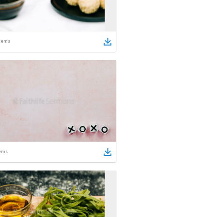
tems
ems