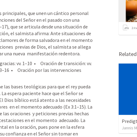
s principales, que unen un cántico personal 
nciones del Señor en el pasado con una 
–17), que se articula desde una situación de 
2
it
ión, el salmista afirma: Ante situaciones de 
s  clamores de forma salvadora en el momento 
ones  previas de Dios, el salmista se allega 
car una nueva  manifestación redentora. 
Relate
cias: vv. 1–10  •     Oración de transición: vv. 
 13–16  •     Oración por las intervenciones 
e las bases teológicas para que el rey pueda 
 La espera paciente hace que el Señor se 
 El Dios bíblico está atento a las necesidades 
mores  en el momento adecuado (
Ex 3:1–15
). La 
e las oraciones  y peticiones previas hechas 
ntestaciones en el momento  adecuado. La 
Predigt
l en la oración, pues pone en la esfera  
Jannis 
u confianza en el Señor sin tomar en 