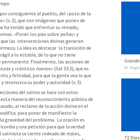
empo. 
 por consiguiente al pueblo, del «pozo de la  
» (v. 2), que son imágenes que ponen de 
que ha tenido que enfrentar su reinado, 
lemas. «Poner los pies sobre peñas» y 
 que las  intervenciones divinas generan 
irmeza. La idea es destacar  la transición de 
rágil a lo estable, de lo que no tiene  
Grande
 permanente. Finalmente, las acciones de 
Dr. Hugo
anzas y «cánticos nuevos» (
Sal 33:3
), que es 
o y felicidad, para que la gente vea lo que 
y reconozca su poder y autoridad (v. 3). 
e esta manera del reconocimiento público de 
asado, al reclamo de la acción divina en el 
odifica  para poner de manifiesto la 
 la gravedad del problema.  La oración es 
ordia y una petición para que la verdad  
 salmista se siente rodeado de males, 
72 Dios