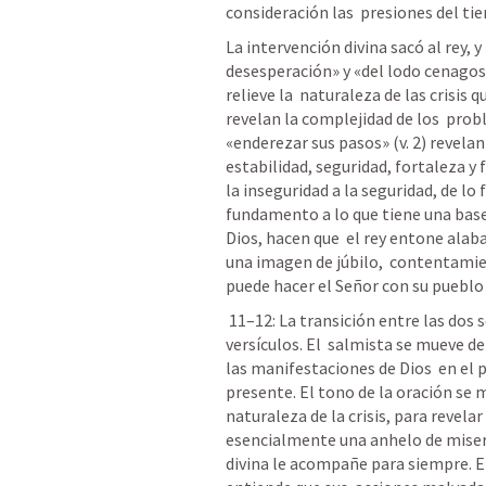
consideración las  presiones del ti
La intervención divina sacó al rey, y
desesperación» y «del lodo cenagoso
relieve la  naturaleza de las crisis 
revelan la complejidad de los  prob
«enderezar sus pasos» (v. 2) revelan
estabilidad, seguridad, fortaleza y f
la inseguridad a la seguridad, de lo f
fundamento a lo que tiene una base
Dios, hacen que  el rey entone alab
una imagen de júbilo,  contentamient
puede hacer el Señor con su pueblo  
 11–12: La transición entre las dos secciones del salmo se hace con estos 
versículos. El  salmista se mueve d
las manifestaciones de Dios  en el p
presente. El tono de la oración se m
naturaleza de la crisis, para revelar
esencialmente una anhelo de miseric
divina le acompañe para siempre. El