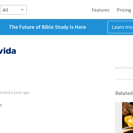
All
Features
Pricing
The Future of Bible Study Is Here
Learn mo
vida
ADVERTISEME
ented
a year ago
Related
s