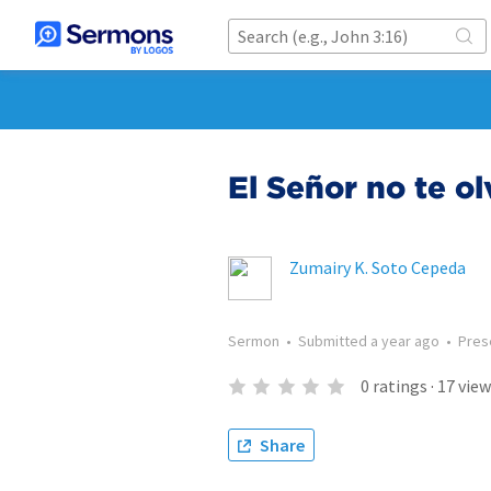
El Señor no te ol
Zumairy K. Soto Cepeda
Sermon
•
Submitted
a year ago
•
Pres
0
ratings
·
17
view
Share