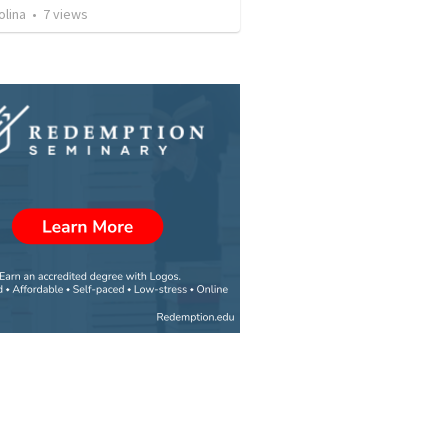
olina
•
7
views