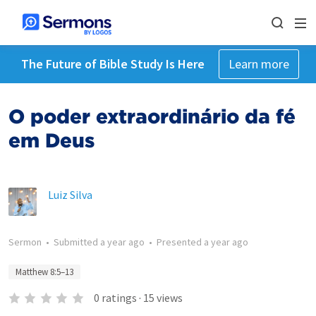
The Future of Bible Study Is Here
Learn more
O poder extraordinário da fé
em Deus
Luiz Silva
Sermon
•
Submitted
a year ago
•
Presented
a year ago
Matthew 8:5–13
0
ratings
·
15
views