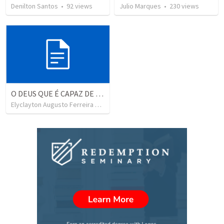
Denilton Santos
•
92
views
Julio Marques
•
230
views
O DEUS QUE É CAPAZ DE FAZER INFINITAMENTE MAIS
Elyclayton Augusto Ferreira de Souza - OPBB
•
21
views