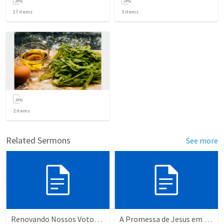
17
items
3
items
2
items
Related Sermons
See more
Renovando Nossos Votos com Cristo
A Promessa de Jesus em Marcos 16:17-18