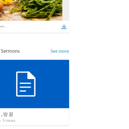
ems
d Sermons
See more
, 땅 꿈
•
9
views