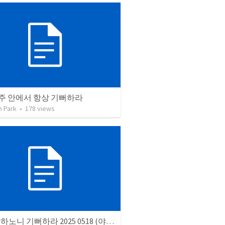
 주 안에서 항상 기뻐하라
n Park
•
178
views
다시 말하노니 기뻐하라 2025 0518 (야외예배) 빌4:4