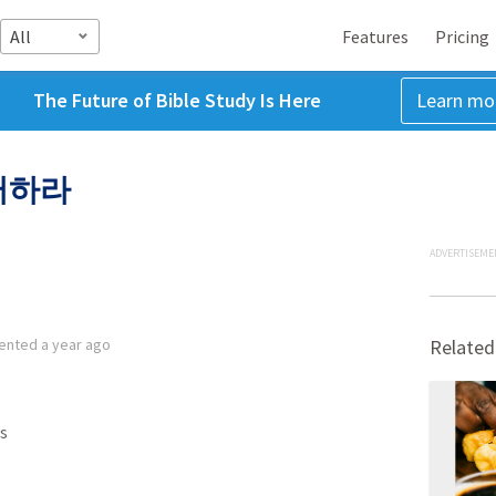
All
Features
Pricing
The Future of Bible Study Is Here
Learn mo
뻐하라
ADVERTISEME
ented
a year ago
Related
s