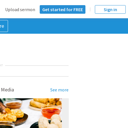
Upload sermon
Get started for FREE
Sign in
re
NT
 Media
See more