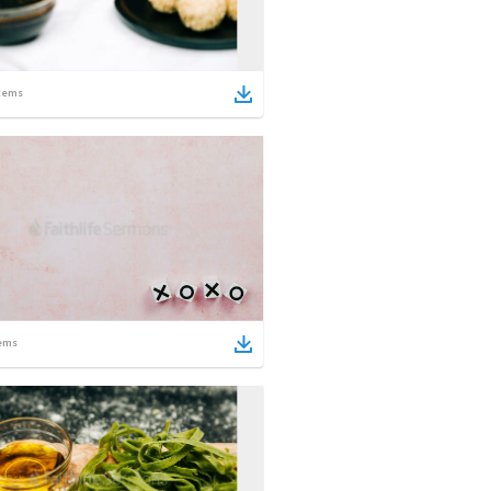
tems
ems