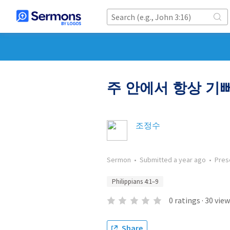
주 안에서 항상 기
조정수
Sermon
•
Submitted
a year ago
•
Pres
Philippians 4:1–9
0
ratings
·
30
view
Share