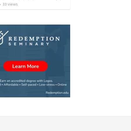
•
33
views