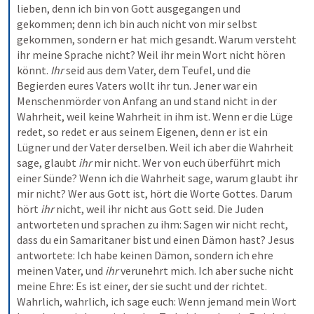
lieben, denn ich bin von Gott ausgegangen und 
gekommen; denn ich bin auch nicht von mir selbst 
gekommen, sondern er hat mich gesandt. Warum versteht 
ihr meine Sprache nicht? Weil ihr mein Wort nicht hören 
könnt. 
Ihr
 seid aus dem Vater, dem Teufel, und die 
Begierden eures Vaters wollt ihr tun. Jener war ein 
Menschenmörder von Anfang an und stand nicht in der 
Wahrheit, weil keine Wahrheit in ihm ist. Wenn er die Lüge 
redet, so redet er aus seinem Eigenen, denn er ist ein 
Lügner und der Vater derselben. Weil ich aber die Wahrheit 
sage, glaubt 
ihr
 mir nicht. Wer von euch überführt mich 
einer Sünde? Wenn ich die Wahrheit sage, warum glaubt ihr 
mir nicht? Wer aus Gott ist, hört die Worte Gottes. Darum 
hört 
ihr
 nicht, weil ihr nicht aus Gott seid. Die Juden 
antworteten und sprachen zu ihm: Sagen wir nicht recht, 
dass du ein Samaritaner bist und einen Dämon hast? Jesus 
antwortete: Ich habe keinen Dämon, sondern ich ehre 
meinen Vater, und 
ihr
 verunehrt mich. Ich aber suche nicht 
meine Ehre: Es ist einer, der sie sucht und der richtet. 
Wahrlich, wahrlich, ich sage euch: Wenn jemand mein Wort 