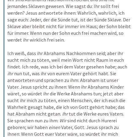
jemandes Sklaven gewesen. Wie sagst du: Ihr sollt frei 
werden? Jesus antwortete ihnen: Wahrlich, wahrlich, ich 
sage euch: Jeder, der die Sünde tut, ist der Sünde Sklave. Der 
Sklave aber bleibt nicht für immer im Haus; der Sohn bleibt 
für immer. Wenn nun der Sohn euch frei machen wird, so 
werdet ihr wirklich frei sein. 

Ich weiß, dass ihr Abrahams Nachkommen seid; aber ihr 
sucht mich zu töten, weil mein Wort nicht Raum in euch 
findet. Ich rede, was ich bei dem Vater gesehen habe; auch 
ihr
 nun tut, was ihr von eurem Vater gehört habt. Sie 
antworteten und sprachen zu ihm: Abraham ist unser 
Vater. Jesus spricht zu ihnen: Wenn ihr Abrahams Kinder 
wäret, so würdet ihr die Werke Abrahams tun; jetzt aber 
sucht ihr mich zu töten, einen Menschen, der ich euch die 
Wahrheit gesagt habe, die ich von Gott gehört habe; das 
hat Abraham nicht getan. 
Ihr
 tut die Werke eures Vaters. 
Sie sprachen nun zu ihm: 
Wir
 sind nicht durch Hurerei 
geboren; wir haben 
einen
 Vater, Gott. Jesus sprach zu 
ihnen: Wenn Gott euer Vater wäre, so würdet ihr mich 