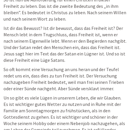
Freiheit zu leben. Das ist die zweite Bedeutung des „in ihm 
bleiben”. Es bedeutet in Christus zu leben. Nach seinem Willen 
und nach seinem Wort zu leben.
Ist dir das Bewusst? Ist dir bewusst, dass das Freiheit ist? Der 
Mensch lebt in dem Trugschluss, dass Freiheit ist, wenn er 
nach seinem Eigenwille lebt. Wenn er den Begierden nachgibt. 
Und der Satan redet den Menschen ein, dass das Freiheit ist. 
Jesus sagt hier im Text das der Satan ein Lügner ist. Und so ist 
diese Freiheit eine Lüge Satans.
So oft kommt eine Versuchung an uns heran und der Teufel 
redet uns ein, dass dies zu tun Freiheit ist. Der Versuchung 
nachzugeben Freiheit bedeutet, weil man frei seinen Trieben 
oder einer Sünde nachgeht. Aber Sünde versklavt immer.
Un so gibt es viele Lügen in unserem Leben, die wir Glauben. 
Es ist wichtiger gutes Wetter zu nutzen und in Ruhe mit der 
Familie am Sonntagmorgen zu frühstücken, als in den 
Gottesdienst zu gehen. Es ist wichtiger und schöner in der 
Woche seinem Hobby oder einem Nebenjob nachzugehen, als 
am Leben der Gemeinde teilzunehmen. Es ist erfüllender 