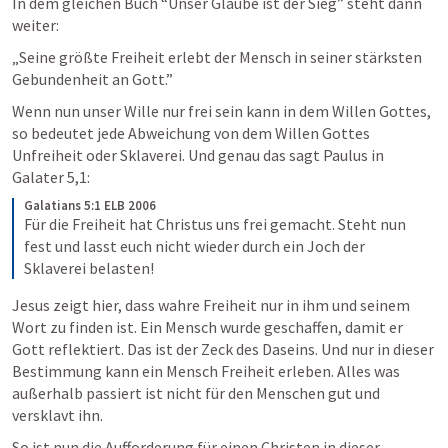
In dem gleichen Buch “Unser Glaube ist der Sieg” steht dann 
weiter:
„Seine größte Freiheit erlebt der Mensch in seiner stärksten 
Gebundenheit an Gott.”
Wenn nun unser Wille nur frei sein kann in dem Willen Gottes, 
so bedeutet jede Abweichung von dem Willen Gottes 
Unfreiheit oder Sklaverei. Und genau das sagt Paulus in 
Galater 5,1
:
Galatians 5:1 ELB 2006
Für die Freiheit hat Christus uns frei gemacht. Steht nun 
fest und lasst euch nicht wieder durch ein Joch der 
Sklaverei belasten! 
Jesus zeigt hier, dass wahre Freiheit nur in ihm und seinem 
Wort zu finden ist. Ein Mensch wurde geschaffen, damit er 
Gott reflektiert. Das ist der Zeck des Daseins. Und nur in dieser 
Bestimmung kann ein Mensch Freiheit erleben. Alles was 
außerhalb passiert ist nicht für den Menschen gut und 
versklavt ihn.
So ist nun die Aufforderung für einen Christen in dieser 