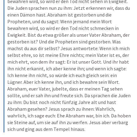
bewahren wird, so wird er den Tod nicht sehen in Ewigkeit. 
Die Juden sprachen nun zu ihm: Jetzt erkennen wir, dass du 
einen Dämon hast. Abraham ist gestorben und die 
Propheten, und du sagst: Wenn jemand mein Wort 
bewahren wird, so wird er den Tod nicht schmecken in 
Ewigkeit. Bist du etwa größer als unser Vater Abraham, der 
gestorben ist? Und die Propheten sind gestorben. Was 
machst du aus dir selbst? Jesus antwortete: Wenn ich mich 
selbst ehre, so ist meine Ehre nichts; mein Vater ist es, der 
mich ehrt, von dem ihr sagt: Er ist unser Gott. Und ihr habt 
ihn nicht erkannt, ich aber kenne ihn; und wenn ich sagte: 
Ich kenne ihn nicht, so würde ich euch gleich sein: ein 
Lügner. Aber ich kenne ihn, und ich bewahre sein Wort. 
Abraham, euer Vater, jubelte, dass er meinen Tag sehen 
sollte, und er sah ihn und freute sich. Da sprachen die Juden 
zu ihm: Du bist noch nicht fünfzig Jahre alt und hast 
Abraham gesehen? Jesus sprach zu ihnen: Wahrlich, 
wahrlich, ich sage euch: Ehe Abraham war, bin ich. Da hoben 
sie Steine auf, um sie auf ihn zu werfen. Jesus aber verbarg 
sich und ging aus dem Tempel hinaus. 