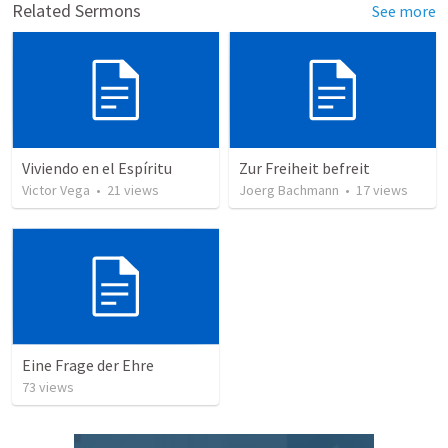
Related Sermons
See more
Viviendo en el Espíritu
Zur Freiheit befreit
Victor Vega
•
21
views
Joerg Bachmann
•
17
views
Eine Frage der Ehre
73
views