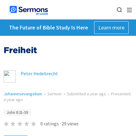
The Future of Bible Study Is Here
Learn more
Freiheit
Peter Hedebrecht
Johannesevangelium
•
Sermon
•
Submitted
a year ago
•
Presented
a year ago
John 8:31–59
0
ratings
·
29
views