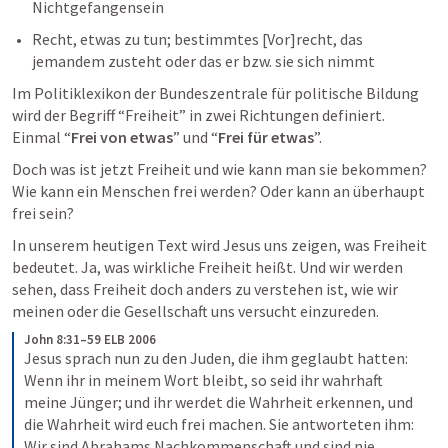
Nichtgefangensein
Recht, etwas zu tun; bestimmtes [Vor]recht, das 
jemandem zusteht oder das er bzw. sie sich nimmt
Im Politiklexikon der Bundeszentrale für politische Bildung 
wird der Begriff “Freiheit” in zwei Richtungen definiert. 
Einmal “
Frei von etwas
” und “
Frei für etwas
”.
Doch was ist jetzt Freiheit und wie kann man sie bekommen? 
Wie kann ein Menschen frei werden? Oder kann an überhaupt 
frei sein? 
In unserem heutigen Text wird Jesus uns zeigen, was Freiheit 
bedeutet. Ja, was wirkliche Freiheit heißt. Und wir werden 
sehen, dass Freiheit doch anders zu verstehen ist, wie wir 
meinen oder die Gesellschaft uns versucht einzureden.
John 8:31–59 ELB 2006
Jesus sprach nun zu den Juden, die ihm geglaubt hatten: 
Wenn ihr in meinem Wort bleibt, so seid ihr wahrhaft 
meine Jünger; und ihr werdet die Wahrheit erkennen, und 
die Wahrheit wird euch frei machen. Sie antworteten ihm: 
Wir sind Abrahams Nachkommenschaft und sind nie 