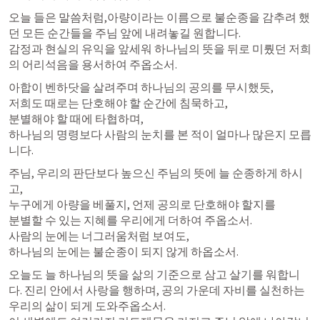
오늘 들은 말씀처럼,아량이라는 이름으로 불순종을 감추려 했
던 모든 순간들을 주님 앞에 내려놓길 원합니다.

감정과 현실의 유익을 앞세워 하나님의 뜻을 뒤로 미뤘던 저희
의 어리석음을 용서하여 주옵소서.
아합이 벤하닷을 살려주며 하나님의 공의를 무시했듯,

저희도 때로는 단호해야 할 순간에 침묵하고,

분별해야 할 때에 타협하며,

하나님의 명령보다 사람의 눈치를 본 적이 얼마나 많은지 모릅
니다.
주님, 우리의 판단보다 높으신 주님의 뜻에 늘 순종하게 하시
고,

누구에게 아량을 베풀지, 언제 공의로 단호해야 할지를

분별할 수 있는 지혜를 우리에게 더하여 주옵소서.

사람의 눈에는 너그러움처럼 보여도,

하나님의 눈에는 불순종이 되지 않게 하옵소서.
오늘도 늘 하나님의 뜻을 삶의 기준으로 삼고 살기를 워합니
다. 진리 안에서 사랑을 행하며, 공의 가운데 자비를 실천하는 
우리의 삶이 되게 도와주옵소서.
