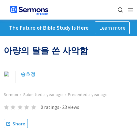
The Future of Bible Study Is Here
Learn more
아량의 탈을 쓴 사악함
송호정
Sermon
•
Submitted
a year ago
•
Presented
a year ago
0
ratings
·
23
views
Share