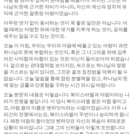
아람 왕 벤하닷 앞에서 관대함을 베풉니다. 하지만 그것은 하
나님의 뜻에 근거한 자비가 아니라, 자신의 계산과 정치적 유
익에 근거한 잘못된 아량이었습니다.
아무런 댓가 없이 용서하는 것이 꼭 좋은 일만은 아닙니다. 어
떨 때에는 마땅한 죄에 대한 댓가를 치루게 하는 것이, 공의를 
세우는 일일 수도 있는 것이죠.
오늘 이 아침, 우리는 우리의 마음에 베풀고 있는 아량이 과연 
하나님의 뜻에 부합하는 것인지, 혹은 그 너그러움 뒤에 감추
어진 사악함과 타협이 있는 것은 아닌지 돌아보아야 하겠습니
다. 겉으로는 관대함처럼 보이지만, 속으로는 하나님의 명령
을 거스르는 일이 있다면, 그것은 결코 칭찬받을 덕목이 될 수 
없습니다. 오늘 말씀을 통해 참된 분별력을 얻고, 하나님의 뜻
에 맞는 긍휼과 단호함을 구하는 시간 되시길 바랍니다.
오늘 본문의 내용은 이렇습니다. 북이스라엘과 아람이라는 나
라가 전쟁을 벌입니다. 이 당시 북이스라엘 왕은 아합 왕이고
요, 아람 왕의 이름은 벤하닷이라는 사람이었습니다. 이두 나
라간의 전쟁에서는요, 북이스라엘이 두번이나 승리하게 됩니
다. 패한 아람의 왕이었던 벤하닷은 자신의 목숨이 위태로운 
상황이 되어집니다. 그때 그의 신하들이 이렇게 조언합니다. 