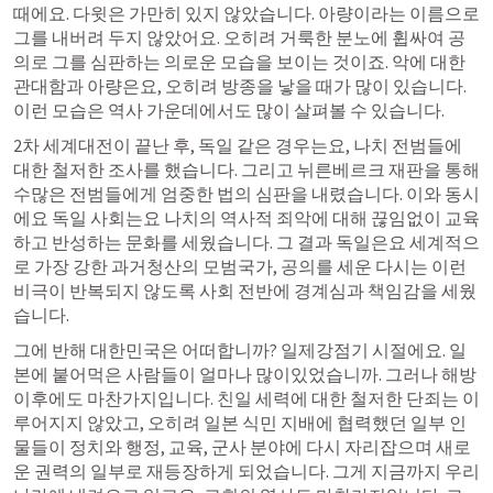
때에요. 다윗은 가만히 있지 않았습니다. 아량이라는 이름으로 
그를 내버려 두지 않았어요. 오히려 거룩한 분노에 휩싸여 공
의로 그를 심판하는 의로운 모습을 보이는 것이죠. 악에 대한 
관대함과 아량은요, 오히려 방종을 낳을 때가 많이 있습니다. 
이런 모습은 역사 가운데에서도 많이 살펴볼 수 있습니다. 
2차 세계대전이 끝난 후, 독일 같은 경우는요, 나치 전범들에 
대한 철저한 조사를 했습니다. 그리고 뉘른베르크 재판을 통해 
수많은 전범들에게 엄중한 법의 심판을 내렸습니다. 이와 동시
에요 독일 사회는요 나치의 역사적 죄악에 대해 끊임없이 교육
하고 반성하는 문화를 세웠습니다. 그 결과 독일은요 세계적으
로 가장 강한 과거청산의 모범국가, 공의를 세운 다시는 이런 
비극이 반복되지 않도록 사회 전반에 경계심과 책임감을 세웠
습니다.
그에 반해 대한민국은 어떠합니까? 일제강점기 시절에요. 일
본에 붙어먹은 사람들이 얼마나 많이있었습니까. 그러나 해방 
이후에도 마찬가지입니다. 친일 세력에 대한 철저한 단죄는 이
루어지지 않았고, 오히려 일본 식민 지배에 협력했던 일부 인
물들이 정치와 행정, 교육, 군사 분야에 다시 자리잡으며 새로
운 권력의 일부로 재등장하게 되었습니다. 그게 지금까지 우리