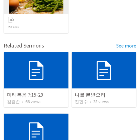
2
items
Related Sermons
See more
마태복음 7:15-29
나를 본받으라
김겸손
•
66
views
진현수
•
28
views