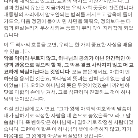
나라에 내려오고 있고요, 교회의 역사도 마찬가지입니다. 그 
결과 친일의 유산은 지금까지도 우리 사회 곳곳에 잔존합니다. 
대통령의 자리에서 말도안되는 범죄를 저지르고 감옥에 들어
가도요, 다음 정권이 들어서면 사면을 해줘요, 정의보다는 타
협과 현실논리가 우선시되는 풍토가 뿌리 깊이 자리잡게 되었
습니다.
이 두 역사의 흐름을 보면, 우리는 한 가지 중요한 사실을 배울 
악을 악이라 부르지 않고, 하나님의 공의가 아닌 인간적인 아
량과 관용으로 덮으려 할 때, 그 악은 결코 사라지지 않고 더 교
묘하게 되살아난다는 것입니다. 
오늘 본문에서요, 아합이 벤
하닷을 용서한 것은요, 하나님의 뜻과는 전혀 관계 없는 결정
이었습니다. 오히려 하나님의 뜻은 무엇이었겠습니까? 벤하
닷을 아합의 손에 넘겨서, 그를 심판하며 진멸하느 것이 하나
님의 뜻이었습니다.
42절 전반절에 보시면요. “그가 왕께 아뢰되 여호와의 말씀이 
내가 멸하기로 작정한 사람을 네 손으로 놓았은즉”이라고 말
씀합니다. 즉 벤하닷은 하나님께서 멸하기로 작정한 사람이었
습니다. 그런데 아합은 이 하나님의 뜻에 순종하지 않고, 자기 
마음대로, 그 왕에게 아량을 베풀었던 것입니다.