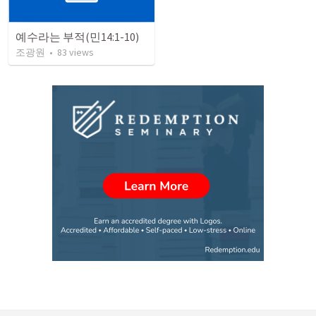
예수라는 부적(민14:1-10)
조광원
•
83
views