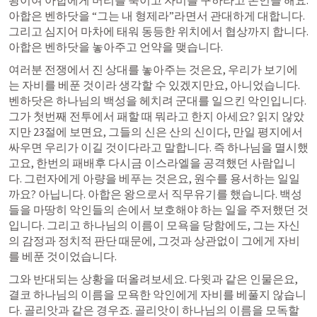
왕이여 아합에게 머리를 숙이고 자비를 구하라고 존언을 해요. 
아합은 벤하닷을 “그는 내 형제라”라면서 관대하게 대합니다. 
그리고 심지어 마차에 태워 동등한 위치에서 협상까지 합니다. 
아합은 벤하닷을 놓아주고 언약을 맺습니다.
여러분 전쟁에서 진 상대를 놓아주는 것은요, 우리가 보기에
는 자비를 베푼 것이라 생각할 수 있겠지만요, 아니었습니다. 
벤하닷은 하나님의 백성을 헤치려 군대를 일으킨 악인입니다. 
그가 첫번째 전투에서 패할 때 뭐라고 한지 아세요? 읽지 않았
지만 23절에 보면요, 그들의 신은 산의 신이다, 만일 평지에서 
싸우면 우리가 이길 것이다라고 말합니다. 즉 하나님을 멸시했
고요, 한번의 패배후 다시금 이스라엘을 공격했던 사람입니
다. 그런자에게 아량을 베푸는 것은요, 원수를 용서하는 일일
까요? 아닙니다. 아합은 왕으로서 직무유기를 했습니다. 백성
들을 마땅히 악인들의 손에서 보호해야 하는 일을 주저했던 것
입니다. 그리고 하나님의 이름이 모욕을 당함에도, 그는 자신
의 감정과 정치적 판단 때문에, 그것과 상관없이 그에게 자비
를 베푼 것이었습니다.
그와 반대되는 상황을 떠올려보세요. 다윗과 같은 인물은요, 
결코 하나님의 이름을 모욕한 악인에게 자비를 베풀지 않습니
다. 골리앗과 같은 경우죠. 골리앗이 하나님의 이름을 모독할 