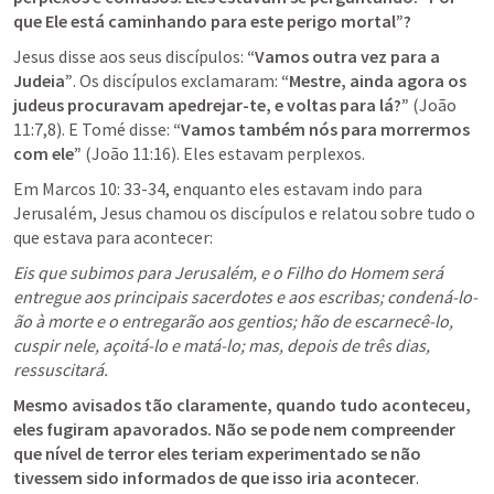
que Ele está caminhando para este perigo mortal”?
Jesus disse aos seus discípulos: 
“Vamos outra vez para a 
Judeia”
. Os discípulos exclamaram: 
“Mestre, ainda agora os 
judeus procuravam apedrejar-te, e voltas para lá?”
 (
João 
11:7
,
8
). E Tomé disse: 
“Vamos também nós para morrermos 
com ele”
 (
João 11:16
). Eles estavam perplexos.
Em 
Marcos 10: 33-34
, enquanto eles estavam indo para 
Jerusalém, Jesus chamou os discípulos e relatou sobre tudo o 
que estava para acontecer:
Eis que subimos para Jerusalém, e o Filho do Homem será 
entregue aos principais sacerdotes e aos escribas; condená-lo-
ão à morte e o entregarão aos gentios; hão de escarnecê-lo, 
cuspir nele, açoitá-lo e matá-lo; mas, depois de três dias, 
ressuscitará.
Mesmo avisados tão claramente, quando tudo aconteceu, 
eles fugiram apavorados. Não se pode nem compreender 
que nível de terror eles teriam experimentado se não 
tivessem sido informados de que isso iria acontecer
.