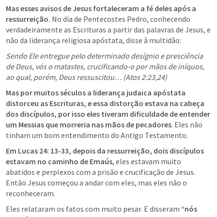
Mas esses avisos de Jesus fortaleceram a fé deles após a 
ressurreição.
 No dia de Pentecostes Pedro, conhecendo 
verdadeiramente as Escrituras a partir das palavras de Jesus, e 
não da liderança religiosa apóstata, disse à multidão:
Sendo Ele entregue pelo determinado desígnio e presciência 
de Deus, vós o matastes, crucificando-o por mãos de iníquos, 
ao qual, porém, Deus ressuscitou… (
Atos 2:23
,
24
)
Mas por muitos séculos a liderança judaica apóstata 
distorceu as Escrituras, e essa distorção estava na cabeça 
dos discípulos, por isso eles tiveram dificuldade de entender 
um Messias que morreria nas mãos de pecadores
. Eles não 
tinham um bom entendimento do Antigo Testamento.
Em 
Lucas 24: 13-33
, depois da ressurreição, dois discípulos 
estavam no caminho de Emaús
, eles estavam muito 
abatidos e perplexos com a prisão e crucificação de Jesus. 
Então Jesus começou a andar com eles, mas eles não o 
reconheceram.
Eles relataram os fatos com muito pesar. E disseram 
“nós 