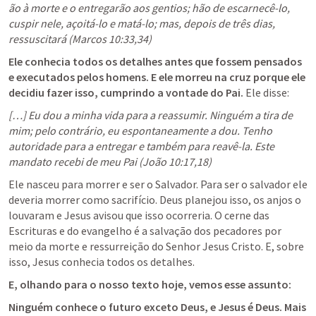
ão à morte e o entregarão aos gentios; hão de escarnecê-lo, 
cuspir nele, açoitá-lo e matá-lo; mas, depois de três dias, 
ressuscitará (
Marcos 10:33
,
34
)
Ele conhecia todos os detalhes antes que fossem pensados 
e executados pelos homens. E ele morreu na cruz porque ele 
decidiu fazer isso, cumprindo a vontade do Pai.
 Ele disse:
[…] Eu dou a minha vida para a reassumir. Ninguém a tira de 
mim; pelo contrário, eu espontaneamente a dou. Tenho 
autoridade para a entregar e também para reavê-la. Este 
mandato recebi de meu Pai (
João 10:17
,
18
)
Ele nasceu para morrer e ser o Salvador. Para ser o salvador ele 
deveria morrer como sacrifício. Deus planejou isso, os anjos o 
louvaram e Jesus avisou que isso ocorreria. O cerne das 
Escrituras e do evangelho é a salvação dos pecadores por 
meio da morte e ressurreição do Senhor Jesus Cristo. E, sobre 
isso, Jesus conhecia todos os detalhes.
E, olhando para o nosso texto hoje, vemos esse assunto:
Ninguém conhece o futuro exceto Deus, e Jesus é Deus. Mais 