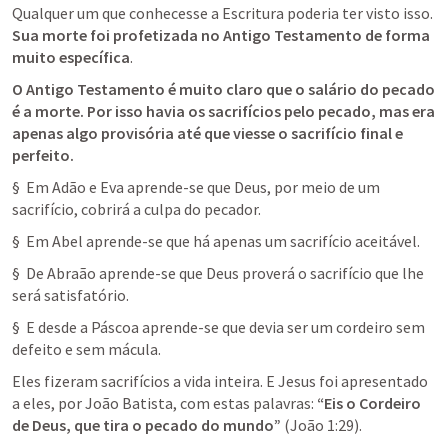
Qualquer um que conhecesse a Escritura poderia ter visto isso. 
Sua morte foi profetizada no Antigo Testamento de forma 
muito específica
.
O Antigo Testamento é muito claro que o salário do pecado 
é a morte. Por isso havia os sacrifícios pelo pecado, mas era 
apenas algo provisória até que viesse o sacrifício final e 
perfeito.
§  Em Adão e Eva aprende-se que Deus, por meio de um 
sacrifício, cobrirá a culpa do pecador.
§  Em Abel aprende-se que há apenas um sacrifício aceitável.
§  De Abraão aprende-se que Deus proverá o sacrifício que lhe 
será satisfatório.
§  E desde a Páscoa aprende-se que devia ser um cordeiro sem 
defeito e sem mácula.
Eles fizeram sacrifícios a vida inteira. E Jesus foi apresentado 
a eles, por João Batista, com estas palavras:
 “Eis o Cordeiro 
de Deus, que tira o pecado do mundo”
 (
João 1:29
).