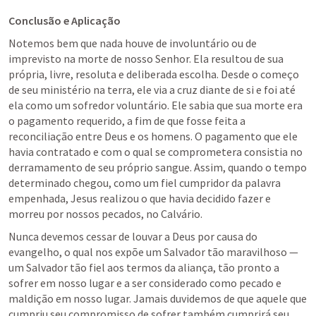
Conclusão e Aplicação
Notemos bem que nada houve de involuntário ou de 
imprevisto na morte de nosso Senhor. Ela resultou de sua 
própria, livre, resoluta e deliberada escolha. Desde o começo 
de seu ministério na terra, ele via a cruz diante de si e foi até 
ela como um sofredor voluntário. Ele sabia que sua morte era 
o pagamento requerido, a fim de que fosse feita a 
reconciliação entre Deus e os homens. O pagamento que ele 
havia contratado e com o qual se comprometera consistia no 
derramamento de seu próprio sangue. Assim, quando o tempo 
determinado chegou, como um fiel cumpridor da palavra 
empenhada, Jesus realizou o que havia decidido fazer e 
morreu por nossos pecados, no Calvário.
Nunca devemos cessar de louvar a Deus por causa do 
evangelho, o qual nos expõe um Salvador tão maravilhoso — 
um Salvador tão fiel aos termos da aliança, tão pronto a 
sofrer em nosso lugar e a ser considerado como pecado e 
maldição em nosso lugar. Jamais duvidemos de que aquele que 
cumpriu seu compromisso de sofrer também cumprirá seu 