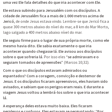
uma vez Ele fala detalhes do que iria acontecer com Ele.
Ele estava subindo para Jerusalém com os discípulos. A 
cidade de Jerusalém fica a mais de 1.000 metros acima de 
Jericó
, de onde Jesus estava vindo. Lembre-se que Jericó fica a 
quase 300 metros abaixo do nível do mar, a 8 km do Mar Morto, 
lago salgado a 400 metros abaixo nível do mar.
Ele seguiu firme para o lugar de sua própria morte, como ele 
mesmo havia dito. Ele sabia exatamente o que iria 
acontecer quando chegasse lá. Ele avisou aos discípulos 
sobre o que sofreria lá
. Por isso eles
 “se admiravam e o 
seguiam tomados de apreensões”
 (
Marcos 10
;32).
Com o que os discípulos estavam admirados ou 
espantados? Com a coragem, convicção e destemor de 
Jesus. E os discípulos ficaram apreensivos, eles haviam sido 
avisados, e sabiam que os perigos eram reais. E durante a 
viagem Jesus voltou a lembrá-los sobre o que iria acontecer 
lá.
A esperança deles estava muito baixa. Eles ficaram 
perplexos e confusos. Eles estavam se perguntando: “Por 