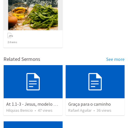
2
items
Related Sermons
See more
At 1.1-3 - Jesus, modelo de fé
Graça para o caminho
Hilquias Benicio
•
47
views
Rafael Aguilar
•
36
views