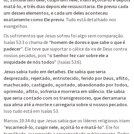
matá-lo, e três dias depois ele ressuscitaria. Ele previu cada 
um desses elementos, e cada um deles aconteceu 
exatamente como Ele previu
. Tudo está detalhado nos 
evangelhos.
Os sofrimentos que Jesus sofreu foi algo sem comparação. 
Isaías 53:3
 o chama de 
“homem de dores e que sabe o que é 
padecer”
. Ele teve que suportar o cálice da ira de Deus contra 
nossos pecados, pois 
“o Senhor fez cair sobre ele a 
iniquidade de nós todos”
 (
Isaías 53:6
).
Jesus sabia tudo em detalhes. Ele sabia que seria 
desprezado, rejeitado, entristecido, ferido por Deus, aflito, 
machucado, castigado, açoitado, abandonado por todos, 
oprimido, aflito, sofreria e morreria em silêncio. Ele sabia 
que seria contado com os transgressores, que derramaria 
sua alma até a morte e carregaria sobre si nossos pecados
. 
Isso tudo está em 
Isaías 53
.
Marcos 10:34
 diz que Jesus sabia que os líderes religiosos iriam 
“escarnecê-lo, cuspir nele, açoitá-lo e matá-lo”
. Ele foi 
humilhado, escarnecido e envergonhado publicamente. Pedro 