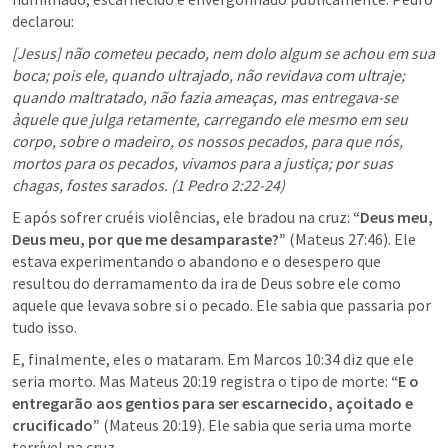
declarou:
[Jesus] não cometeu pecado, nem dolo algum se achou em sua 
boca; pois ele, quando ultrajado, não revidava com ultraje; 
quando maltratado, não fazia ameaças, mas entregava-se 
àquele que julga retamente, carregando ele mesmo em seu 
corpo, sobre o madeiro, os nossos pecados, para que nós, 
mortos para os pecados, vivamos para a justiça; por suas 
chagas, fostes sarados. (1 Pedro 2:22-24)
E após sofrer cruéis violências, ele bradou na cruz: 
“Deus meu, 
Deus meu, por que me desamparaste?”
 (
Mateus 27:46
). Ele 
estava experimentando o abandono e o desespero que 
resultou do derramamento da ira de Deus sobre ele como 
aquele que levava sobre si o pecado. Ele sabia que passaria por 
tudo isso.
E, finalmente, eles o mataram. Em 
Marcos 10:34
 diz que ele 
seria morto. Mas 
Mateus 20:19
 registra o tipo de morte: 
“E o 
entregarão aos gentios para ser escarnecido, açoitado e 
crucificado”
 (
Mateus 20:19
). Ele sabia que seria uma morte 
terrível na cruz.