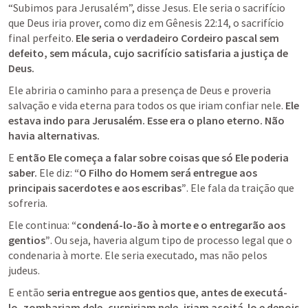
“Subimos para Jerusalém”, disse Jesus. Ele seria o sacrifício 
que Deus iria prover, como diz em 
Gênesis 22:14
, o sacrifício 
final perfeito. 
Ele seria o verdadeiro Cordeiro pascal sem 
defeito, sem mácula, cujo sacrifício satisfaria a justiça de 
Deus.
Ele abriria o caminho para a presença de Deus e proveria 
salvação e vida eterna para todos os que iriam confiar nele. 
Ele 
estava indo para Jerusalém. Esse era o plano eterno. Não 
havia alternativas.
E 
então Ele começa a falar sobre coisas que só Ele poderia 
saber.
 Ele diz: 
“O Filho do Homem será entregue aos 
principais sacerdotes e aos escribas”
. Ele fala da traição que 
sofreria.
Ele continua: 
“condená-lo-ão à morte e o entregarão aos 
gentios”
. Ou seja, haveria algum tipo de processo legal que o 
condenaria à morte. Ele seria executado, mas não pelos 
judeus.
E então 
seria entregue aos gentios que, antes de executá-
lo, zombariam dele, cuspiriam nele, iriam açoitá-lo e depois 