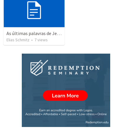
As últimas palavras de Jesus - Domingo
Elias Schmitz
•
7
views