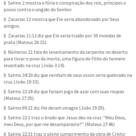
§  
Salmo 2
 mostra a fúria e conspiração dos reis, príncipes e 
povos contra o ungido do Senhor.
§  
Zacarias 13
 mostra que Ele seria abandonado por Seus 
amigos.
§  
Zacarias 11:12
 diz que Ele seria traído por 30 moedas de 
prata (
Mateus 26:15
).
§  
Números 21
 fala do levantamento da serpente no deserto 
para livrar o povo da morte, uma figura do Filho do homem 
levantado na cruz (
João 3:14
).
§  
Salmo 34:20
 diz que nenhum de seus ossos seria quebrado na 
cruz (
João 19:33
).
§  
Salmo 22:18
 diz que fariam jogo de azar com suas roupas 
(
Mateus 27:35
).
§  
Salmo 69:21
 diz lhe deram vinagre (
João 19:29
).
§  
Salmo 22:1
 traz o brado que Jesus deu na cruz: “Meu Deus, 
meu Deus, por que me desamparaste?” (
Mateus 27:46
)
§  
Salmo 22:31
 traz o pleno cumprimento da obra de Cristo: 