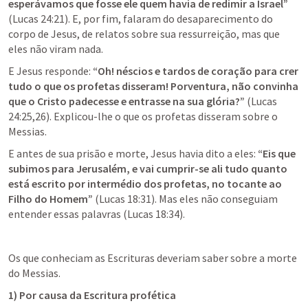
esperávamos que fosse ele quem havia de redimir a Israel”
(
Lucas 24:21
). E, por fim, falaram do desaparecimento do 
corpo de Jesus, de relatos sobre sua ressurreição, mas que 
eles não viram nada.
E Jesus responde: 
“Oh! néscios e tardos de coração para crer 
tudo o que os profetas disseram! Porventura, não convinha 
que o Cristo padecesse e entrasse na sua glória?”
 (
Lucas 
24:25
,
26
). Explicou-lhe o que os profetas disseram sobre o 
Messias.
E antes de sua prisão e morte, Jesus havia dito a eles: 
“Eis que 
subimos para Jerusalém, e vai cumprir-se ali tudo quanto 
está escrito por intermédio dos profetas, no tocante ao 
Filho do Homem”
 (
Lucas 18:31
). Mas eles não conseguiam 
entender essas palavras (
Lucas 18:34
).
Os que conheciam as Escrituras deveriam saber sobre a morte 
do Messias. 
1) Por causa da Escritura profética