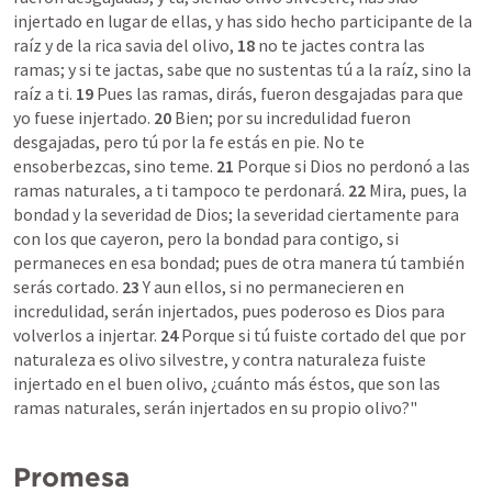
injertado en lugar de ellas, y has sido hecho participante de la 
raíz y de la rica savia del olivo, 
18
 no te jactes contra las 
ramas; y si te jactas, sabe que no sustentas tú a la raíz, sino la 
raíz a ti. 
19
 Pues las ramas, dirás, fueron desgajadas para que 
yo fuese injertado. 
20
 Bien; por su incredulidad fueron 
desgajadas, pero tú por la fe estás en pie. No te 
ensoberbezcas, sino teme. 
21
 Porque si Dios no perdonó a las 
ramas naturales, a ti tampoco te perdonará. 
22
 Mira, pues, la 
bondad y la severidad de Dios; la severidad ciertamente para 
con los que cayeron, pero la bondad para contigo, si 
permaneces en esa bondad; pues de otra manera tú también 
serás cortado. 
23
 Y aun ellos, si no permanecieren en 
incredulidad, serán injertados, pues poderoso es Dios para 
volverlos a injertar. 
24
 Porque si tú fuiste cortado del que por 
naturaleza es olivo silvestre, y contra naturaleza fuiste 
injertado en el buen olivo, ¿cuánto más éstos, que son las 
ramas naturales, serán injertados en su propio olivo?"

Promesa