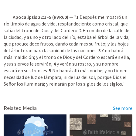
Apocalipsis 22:1–5
 (RVR60) — 
"
1
 Después me mostró un 
río limpio de agua de vida, resplandeciente como cristal, que 
salía del trono de Dios y del Cordero. 
2
 En medio de la calle de 
la ciudad, y a uno y otro lado del río, estaba el árbol de la vida, 
que produce doce frutos, dando cada mes su fruto; y las hojas 
del árbol eran para la sanidad de las naciones. 
3
 Y no habrá 
más maldición; y el trono de Dios y del Cordero estará en ella, 
y sus siervos le servirán, 
4
 y verán su rostro, y su nombre 
estará en sus frentes. 
5
 No habrá allí más noche; y no tienen 
necesidad de luz de lámpara, ni de luz del sol, porque Dios el 
Señor los iluminará; y reinarán por los siglos de los siglos."

Related Media
See more