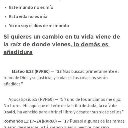
Este mundo no es mío
Esta vida no es mía
Yo no soy el dios de mi mundo
Si quieres un cambio en tu vida
 viene de 
la raíz de donde vienes
, lo demás es 
añadidura
Mateo 6:33
 (RVR60) — 
"
33
 Mas buscad primeramente el 
reino de Dios y su justicia, y todas estas cosas os serán 
Apocalipsis 5:5
 (RVR60) — "5 Y uno de los ancianos me dijo: 
No llores. He aquí que el León de la tribu de Judá
, la raíz de 
David,
 ha vencido para abrir el libro y desatar sus siete sellos."
Romanos 11:17–24
 (RVR60) — 
"
17
 Pues si algunas de las ramas 
fueron desgajadas, y tú, siendo olivo silvestre, has sido 