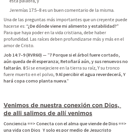
esta palabra, y 
Jeremías 17:5–8
 es un buen comentario de la misma. 
Una de las preguntas más importantes que un creyente puede 
hacerse es:
 “¿De dónde viene mi alimento y estabilidad?”
Para que haya poder en la vida cristiana, debe haber 
profundidad. Las raíces deben profundizarse más y más en el 
amor de Cristo.
Job 14:7–9
 (RVR60) — 
"
7
Porque si el árbol fuere cortado, 
aún queda de él esperanza; Retoñará aún,
 y sus renuevos no 
faltarán.
8
 Si se envejeciere en la tierra su raíz, Y su tronco 
fuere muerto en el polvo,
9
 Al percibir el agua
 reverdecerá, Y 
hará copa como planta nueva
."
Venimos de nuestra conexión con Dios, 
de alli salimos de allí venimos
Conciencia ==> Conecta con el alma que viende de Dios ==> 
una vida con Dios   Y solo es por medio de Jesucristo