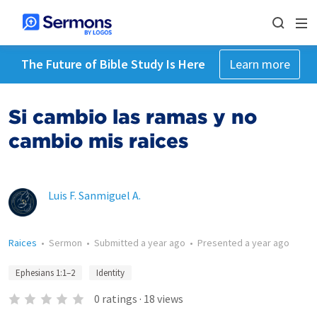
The Future of Bible Study Is Here
Learn more
Si cambio las ramas y no
cambio mis raices
Luis F. Sanmiguel A.
Raices
•
Sermon
•
Submitted
a year ago
•
Presented
a year ago
Ephesians 1:1–2
Identity
0
ratings
·
18
views