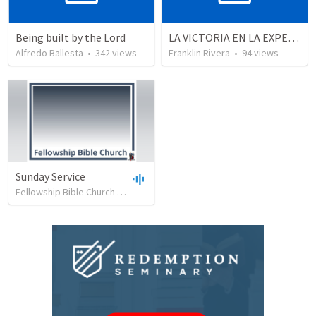
Being built by the Lord
LA VICTORIA EN LA EXPERIENCIA CRISTIANA - Parte 12 | Victory in the Christian experience - Part 2
Alfredo Ballesta
•
342
views
Franklin Rivera
•
94
views
Sunday Service
Fellowship Bible Church
•
46
views
•
47:00