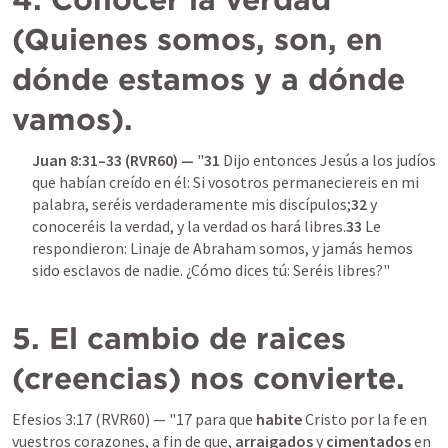
(Quienes somos, son, en 
dónde estamos y a dónde 
vamos).
Juan 8:31–33
 (RVR60) — 
"
31
 Dijo entonces Jesús a los judíos 
que habían creído en él: Si vosotros permaneciereis en mi 
palabra, seréis verdaderamente mis discípulos;
32
 y 
conoceréis la verdad, y la verdad os hará libres.
33
 Le 
respondieron: Linaje de Abraham somos, y jamás hemos 
sido esclavos de nadie. ¿Cómo dices tú: Seréis libres?"

5. El cambio de raices 
(creencias) nos convierte.
Efesios 3:17
 (RVR60) — "17 para que 
habite
 Cristo por la fe en 
vuestros corazones, a fin de que, 
arraigados
 y 
cimentados
 en 