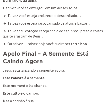
É um 
raio-X da alma
.
E talvez você se enxergou em um desses solos.
🔹 Talvez você esteja endurecido, desconfiado…
🔹 Talvez você esteja raso, cansado de altos e baixos…
🔹 Talvez seu coração esteja cheio de espinhos, preso a coisas 
que te afastam de Deus…
🔹 Ou talvez… talvez hoje você queira ser 
terra boa.
Apelo Final – A Semente Está 
Caindo Agora
Jesus está lançando a semente agora.
Essa Palavra é a semente. 
Este momento é a chance. 
Este culto é o campo.
Mas a decisão é sua.