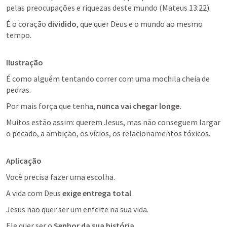
pelas preocupações e riquezas deste mundo (
Mateus 13:22
). 
É o coração 
dividido
, que quer Deus e o mundo ao mesmo 
tempo.
Ilustração
É como alguém tentando correr com uma mochila cheia de 
pedras. 
Por mais força que tenha, 
nunca vai chegar longe.
Muitos estão assim: querem Jesus, mas não conseguem largar 
o pecado, a ambição, os vícios, os relacionamentos tóxicos.
Aplicação
Você precisa fazer uma escolha. 
A vida com Deus 
exige entrega total
.
Jesus não quer ser um enfeite na sua vida. 
Ele quer ser o 
Senhor da sua história
. 