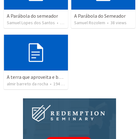
A Parábola do semeador
A Parábola do Semeador
Samuel Lopes dos Santos
•
29
views
Samuel Rozolem
•
38
views
A terra que aproveita e bebe a água da chuva.
almir barreto da rocha
•
194
views