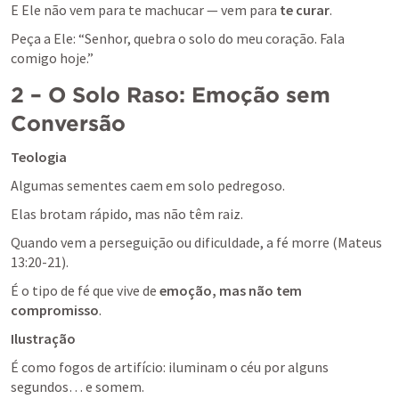
E Ele não vem para te machucar — vem para 
te curar
. 
Peça a Ele: “Senhor, quebra o solo do meu coração. Fala 
comigo hoje.”
2 – O Solo Raso: Emoção sem 
Conversão
Teologia
Algumas sementes caem em solo pedregoso. 
Elas brotam rápido, mas não têm raiz. 
Quando vem a perseguição ou dificuldade, a fé morre (
Mateus 
13:20-21
).
É o tipo de fé que vive de 
emoção, mas não tem 
compromisso
.
Ilustração
É como fogos de artifício: iluminam o céu por alguns 
segundos… e somem. 