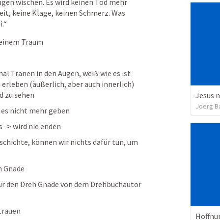
ugen wischen. Es wird keinen Tod mehr 
it, keine Klage, keinen Schmerz. Was 
i.“
s einem Traum
al Tränen in den Augen, weiß wie es ist 
erleben (äußerlich, aber auch innerlich) 
d zu sehen
Jesus n
Joerg B
rd es nicht mehr geben
 -> wird nie enden
schichte, können wir nichts dafür tun, um 
ch Gnade
für den Dreh Gnade von dem Drehbuchautor 
rtrauen
Hoffnu