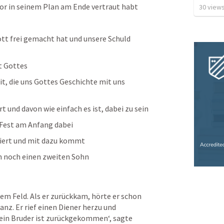
or in seinem Plan am Ende vertraut habt
30
view
tt frei gemacht hat und unsere Schuld 
rt Gottes
it, die uns Gottes Geschichte mit uns 
t und davon wie einfach es ist, dabei zu sein
 Fest am Anfang dabei
feiert und mit dazu kommt
en noch einen zweiten Sohn
em Feld. Als er zurückkam, hörte er schon 
z. Er rief einen Diener herzu und 
‚Dein Bruder ist zurückgekommen‘, sagte 