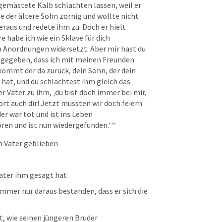
 gemästete Kalb schlachten lassen, weil er 
e der ältere Sohn zornig und wollte nicht 
raus und redete ihm zu. Doch er hielt 
e habe ich wie ein Sklave für dich 
n Anordnungen widersetzt. Aber mir hast du 
 gegeben, dass ich mit meinen Freunden 
ommt der da zurück, dein Sohn, der dein 
at, und du schlachtest ihm gleich das 
er Vater zu ihm, ‚du bist doch immer bei mir, 
rt auch dir! Jetzt mussten wir doch feiern 
r war tot und ist ins Leben 
en und ist nun wiedergefunden.‘ “
m Vater geblieben
ater ihm gesagt hat
mmer nur daraus bestanden, dass er sich die 
t, wie seinen jüngeren Bruder