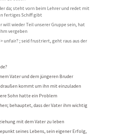
er da; steht vorn beim Lehrer und redet mit 
n fertiges Schiff gibt
er will wieder Teil unserer Gruppe sein, hat 
e ihm vergeben
unfair? ; seid frustriert, geht raus aus der 
nde?
einem Vater und dem jüngeren Bruder
h draußen kommt um ihn mit einzuladen
üngere Sohn hatte ein Problem
hen; behauptet, dass der Vater ihm wichtig 
eziehung mit dem Vater zu leben
lepunkt seines Lebens, sein eigener Erfolg, 