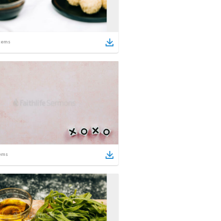
tems
ems