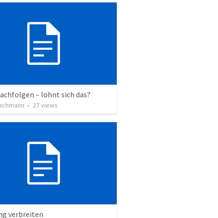
achfolgen – lohnt sich das?
achmann
•
27
views
ng verbreiten