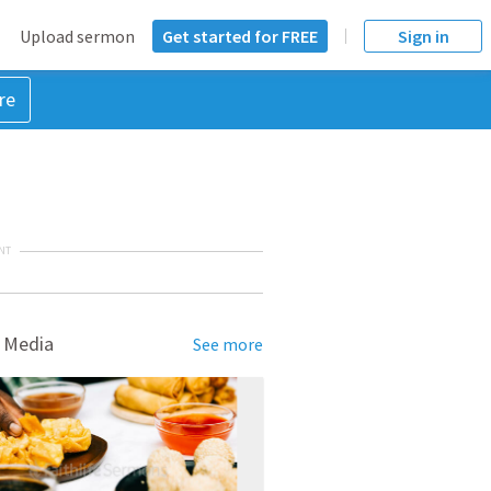
Upload sermon
Get started for FREE
Sign in
re
NT
 Media
See more