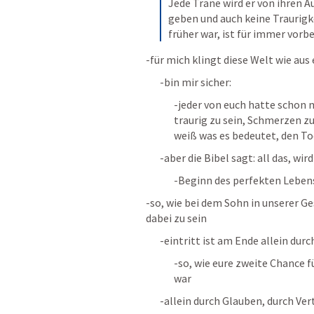
Jede Träne wird er von ihren A
geben und auch keine Traurigke
früher war, ist für immer vorbe
-für mich klingt diese Welt wie au
-bin mir sicher:
-jeder von euch hatte schon m
traurig zu sein, Schmerzen zu 
weiß was es bedeutet, den To
-aber die Bibel sagt: all das, wi
-Beginn des perfekten Lebens
-so, wie bei dem Sohn in unserer Ge
dabei zu sein
-eintritt ist am Ende allein dur
-so, wie eure zweite Chance 
war
-allein durch Glauben, durch Ve