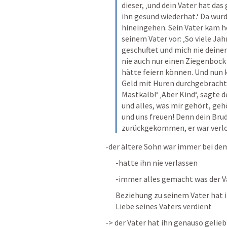
dieser, ‚und dein Vater hat das
ihn gesund wiederhat.‘ Da wurd
hineingehen. Sein Vater kam he
seinem Vater vor: ‚So viele Jahr
geschuftet und mich nie deine
nie auch nur einen Ziegenbock
hätte feiern können. Und nun k
Geld mit Huren durchgebracht h
Mastkalb!‘ ‚Aber Kind‘, sagte d
und alles, was mir gehört, gehö
und uns freuen! Denn dein Brude
zurückgekommen, er war verlor
-der ältere Sohn war immer bei de
-hatte ihn nie verlassen
-immer alles gemacht was der V
Beziehung zu seinem Vater hat i
Liebe seines Vaters verdient
-> der Vater hat ihn genauso gelieb