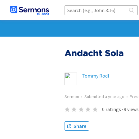
Andacht Sola
Tommy Rödl
Sermon
•
Submitted
a year ago
•
Pres
0
ratings
·
9
views
Share