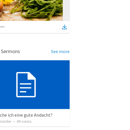
ems
d Sermons
See more
che ich eine gute Andacht?
hneider
•
49
views