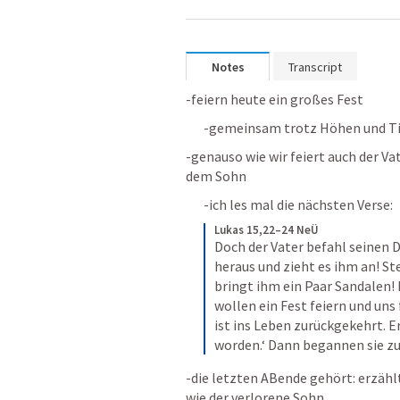
Notes
Transcript
-feiern heute ein großes Fest
-gemeinsam trotz Höhen und Ti
-genauso wie wir feiert auch der V
dem Sohn
-ich les mal die nächsten Verse:
Lukas 15,22–24 NeÜ
Doch der Vater befahl seinen D
heraus und zieht es ihm an! St
bringt ihm ein Paar Sandalen! 
wollen ein Fest feiern und uns
ist ins Leben zurückgekehrt. E
worden.‘ Dann begannen sie zu 
-die letzten ABende gehört: erzähl
wie der verlorene Sohn