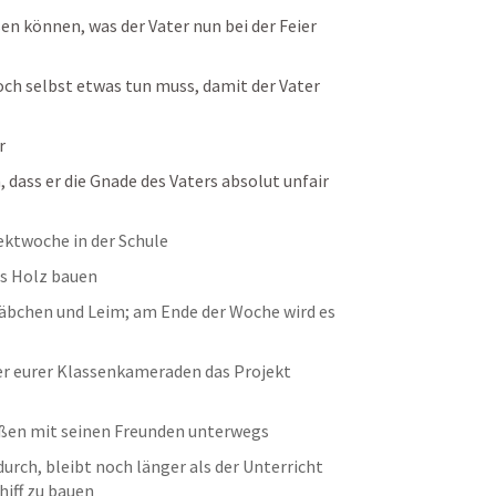
en können, was der Vater nun bei der Feier 
och selbst etwas tun muss, damit der Vater 
r
 dass er die Gnade des Vaters absolut unfair 
jektwoche in der Schule
us Holz bauen
bchen und Leim; am Ende der Woche wird es 
ner eurer Klassenkameraden das Projekt 
ußen mit seinen Freunden unterwegs
urch, bleibt noch länger als der Unterricht 
hiff zu bauen