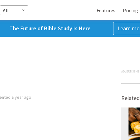
All
Features
Pricing
The Future of Bible Study Is Here
Learn mo
ADVERTISEME
ented
a year ago
Related