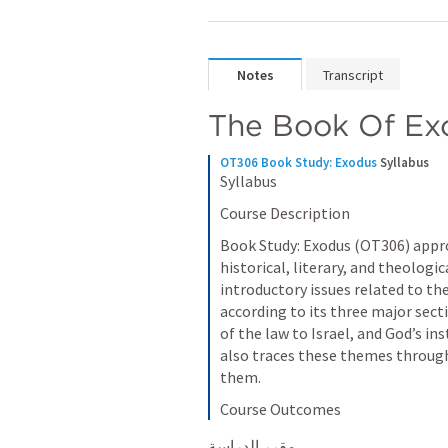
Notes
Transcript
The Book Of Ex
OT306 Book Study: Exodus
Syllabus
Syllabus
Course Description
Book Study: Exodus (OT306) appro
historical, literary, and theologic
introductory issues related to th
according to its three major sectio
of the law to Israel, and God’s ins
also traces these themes through 
them.
Course Outcomes
مقرر الدراسة