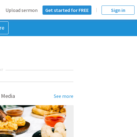
Upload sermon
Get started for FREE
Sign in
re
NT
 Media
See more