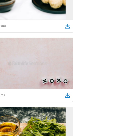
tems
ems