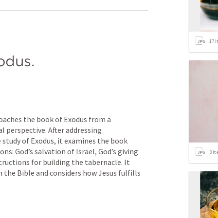
17
i
odus.
aches the book of Exodus from a 
al perspective. After addressing 
e study of Exodus, it examines the book 
ns: God’s salvation of Israel, God’s giving 
3
it
tructions for building the tabernacle. It 
the Bible and considers how Jesus fulfills 