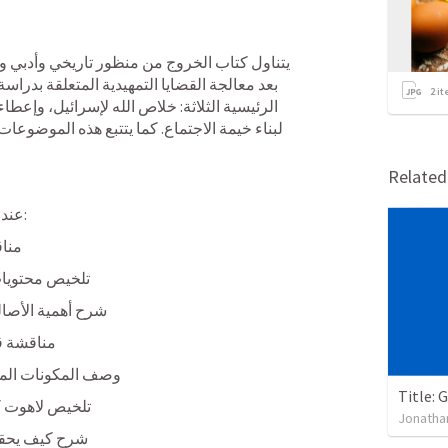
2
it
Relate
عند الانتهاء بنجاح، يجب أن تكون قادرًا على:
مناق
تلخيص محتويات
شرح أهمية الأصالة 
مناقشة قي
وصف المكونات المختلف
تلخيص لاهوت كت
Jonatha
شرح كيف يحقق 