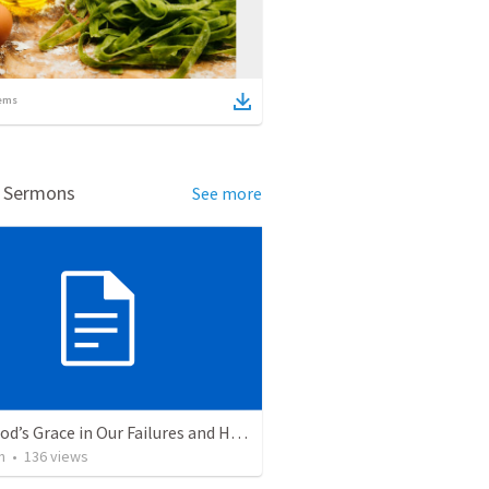
ems
d Sermons
See more
Title: God’s Grace in Our Failures and Hardships
n
•
136
views