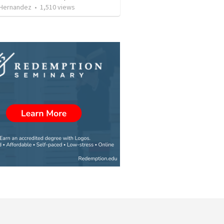
 Hernandez
•
1,510
views