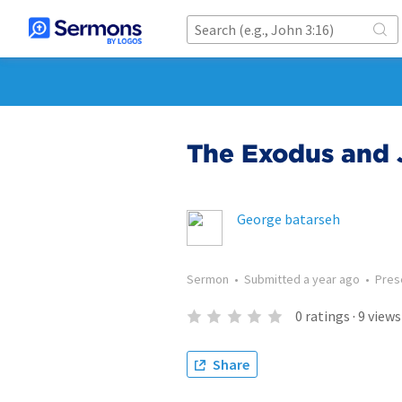
The Exodus and 
George batarseh
Sermon
•
Submitted
a year ago
•
Pres
0
ratings
·
9
views
Share