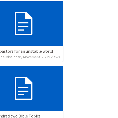
pastors for an unstable world
ide Missionary Movement
•
239
views
ndred two Bible Topics