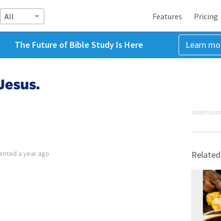
All
Features
Pricing
The Future of Bible Study Is Here
Learn mo
Jesus.
ADVERTISEME
ented
a year ago
Related