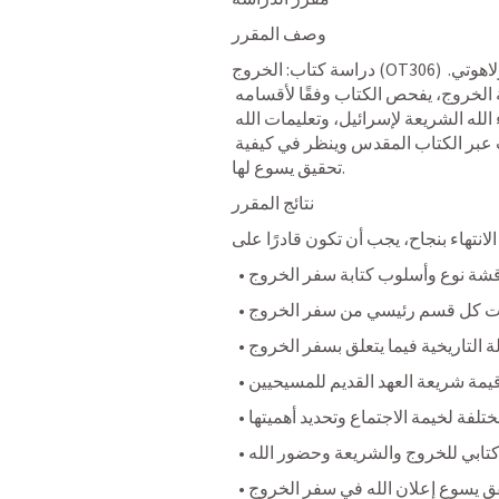
وصف المقرر
دراسة كتاب: الخروج (OT306) يتناول كتاب الخروج من منظور تاريخي وأدبي ولاهوتي. 
بعد معالجة القضايا التمهيدية المتعلقة بدراسة الخروج، يفحص الكتاب وفقًا لأقسامه 
الرئيسية الثلاثة: خلاص الله لإسرائيل، وإعطاء الله الشريعة لإسرائيل، وتعليمات الله 
لبناء خيمة الاجتماع. كما يتتبع هذه الموضوعات عبر الكتاب المقدس وينظر في كيفية 
تحقيق يسوع لها.
نتائج المقرر
  • شة نوع وأسلوب كتابة سفر الخروج
  •  كل قسم رئيسي من سفر الخروج
  • التاريخية فيما يتعلق بسفر الخروج
  • مة شريعة العهد القديم للمسيحيين
  • ة لخيمة الاجتماع وتحديد أهميتها
  • ابي للخروج والشريعة وحضور الله
  • يسوع إعلان الله في سفر الخروج