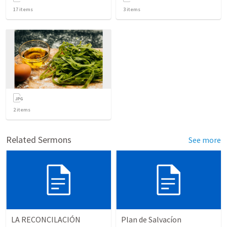
17
items
3
items
2
items
Related Sermons
See more
LA RECONCILACIÓN
Plan de Salvacíon