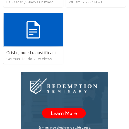
Ps. Oscar y Gladys Cruzado
•
4
views
William
•
733
views
Cristo, nuestra justificacion
German Liendo
•
35
views