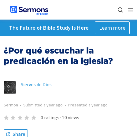
The Future of Bible Study Is Here
Learn more
¿Por qué escuchar la
predicación en la iglesia?
Siervos de Dios
Sermon
•
Submitted
a year ago
•
Presented
a year ago
0
ratings
·
20
views
Share