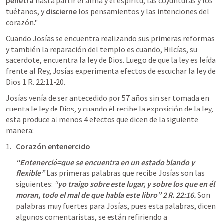
penetra
 hasta partir el alma y el espíritu, las coyunturas y los 
tuétanos, y 
discierne
 los pensamientos y las intenciones del 
corazón." 
Cuando Josías se encuentra realizando sus primeras reformas 
y también la reparación del templo es cuando, Hilcías, su 
sacerdote, encuentra la ley de Dios. Luego de que la ley es leída 
frente al Rey, Josías experimenta efectos de escuchar la ley de 
Dios 
1 R. 22:11-20
. 
Josías venía de ser antecedido por 57 años sin ser tomada en 
cuenta le ley de Dios, y cuando él recibe la exposición de la ley, 
esta produce al menos 4 efectos que dicen de la siguiente 
manera:
Corazón entenercido
“Entenerció=que se encuentra en un estado blando y 
flexible” 
Las primeras palabras que recibe Josías son las 
siguientes: 
“yo traigo sobre este lugar, y sobre los que en él 
moran, todo el mal de que habla este libro” 
2 R. 22:16
. 
Son 
palabras muy fuertes para Josías, pues esta palabras, dicen 
algunos comentaristas, se están refiriendo a 