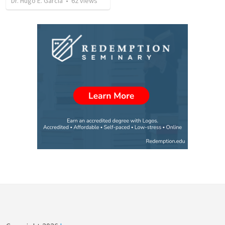
Dr. Hugo E. Garcia
•
62
views