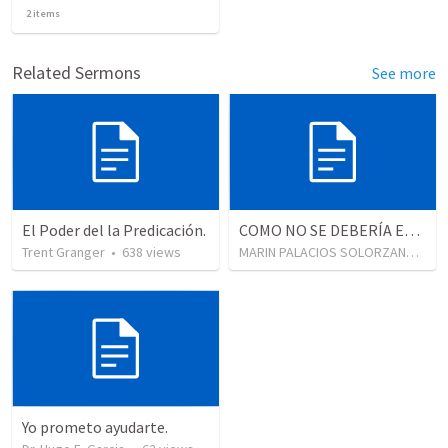
2
items
Related Sermons
See more
El Poder del la Predicación.
COMO NO SE DEBERÍA ESCUCHAR UN SERMON
Trent Granger
•
638
views
MARIN PALACIOS SOLORZANO
•
59
Yo prometo ayudarte.