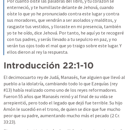
Por cuanto oíste las palabras del libro, y tu corazón se 
enterneció, y te humillaste delante de Jehová, cuando 
oíste lo que yo he pronunciado contra este lugar y contra 
sus moradores, que vendrán a ser asolados y malditos, y 
rasgaste tus vestidos, y lloraste en mi presencia, también 
yo te he oído, dice Jehová. Por tanto, he aquí yo te recogeré 
con tus padres, y serás llevado a tu sepulcro en paz, y no 
verán tus ojos todo el mal que yo traigo sobre este lugar. Y 
ellos dieron al rey la respuesta.
Introducción 22:1-10
El decimocuarto rey de Judá, Manasés, fue alguien que llevó al 
pueblo a la idolatría, cambiando todo lo que Ezequías (rey 
#13) había realizado como uno de los reyes reformadores. 
Fueron 55 años que Manasés reinó y al final de su vida se 
arrepientió, pero todo el legado que dejó fue terrible. Su hijo 
Amón le sucedió en el trono, de quien se dice que fue mucho 
peor que su padre, aumentando mucho más el pecado (
2 Cr. 
33:23
). 