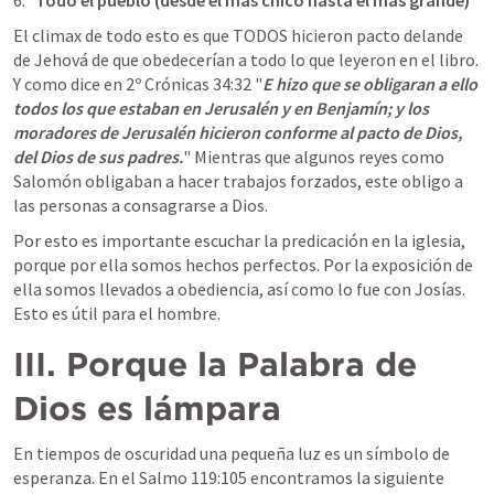
Todo el pueblo (desde el más chico hasta el más grande)
El climax de todo esto es que TODOS hicieron pacto delande 
de Jehová de que obedecerían a todo lo que leyeron en el libro. 
Y como dice en 
2º Crónicas 34:32
 "
E hizo que se obligaran a ello 
todos los que estaban en Jerusalén y en Benjamín; y los 
moradores de Jerusalén hicieron conforme al pacto de Dios, 
del Dios de sus padres.
" Mientras que algunos reyes como 
Salomón obligaban a hacer trabajos forzados, este obligo a 
las personas a consagrarse a Dios.
Por esto es importante escuchar la predicación en la iglesia, 
porque por ella somos hechos perfectos. Por la exposición de 
ella somos llevados a obediencia, así como lo fue con Josías. 
Esto es útil para el hombre.
III. Porque la Palabra de 
Dios es lámpara 
En tiempos de oscuridad una pequeña luz es un símbolo de 
esperanza. En el 
Salmo 119:105
 encontramos la siguiente 