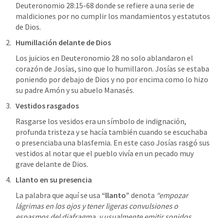
Deuteronomio 28:15-68
 donde se refiere a una serie de 
maldiciones por no cumplir los mandamientos y estatutos 
de Dios. 
Humillación delante de Dios
Los juicios en 
Deuteronomio 28
 no solo ablandaron el 
corazón de Josías, sino que lo humillaron. Josías se estaba 
poniendo por debajo de Dios y no por encima como lo hizo 
su padre Amón y su abuelo Manasés.  
Vestidos rasgados
Rasgarse los vesidos era un símbolo de indignación, 
profunda tristeza y se hacía también cuando se escuchaba 
o presenciaba una blasfemia. En este caso Josías rasgó sus 
vestidos al notar que el pueblo vivía en un pecado muy 
grave delante de Dios. 
Llanto en su presencia
La palabra que aquí se usa 
“llanto”
 denota 
“empozar 
lágrimas en los ojos y tener ligeras convulsiones o 
espasmos del diafragma, y usualmente emitir sonidos 