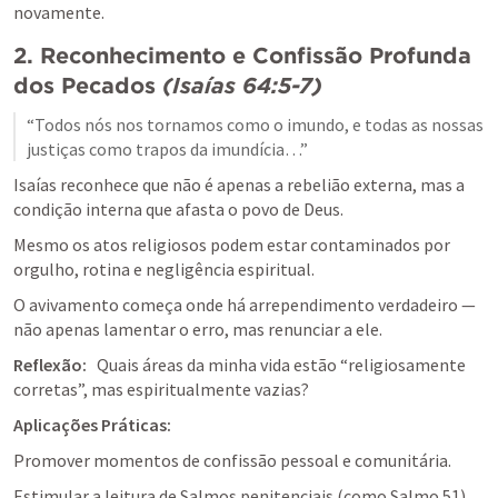
novamente.
2. Reconhecimento e Confissão Profunda 
dos Pecados
(
Isaías 64:5-7
)
“Todos nós nos tornamos como o imundo, e todas as nossas 
justiças como trapos da imundícia…”
Isaías reconhece que não é apenas a rebelião externa, mas a 
condição interna que afasta o povo de Deus.
Mesmo os atos religiosos podem estar contaminados por 
orgulho, rotina e negligência espiritual.
O avivamento começa onde há arrependimento verdadeiro — 
não apenas lamentar o erro, mas renunciar a ele.
Reflexão:
   Quais áreas da minha vida estão “religiosamente 
corretas”, mas espiritualmente vazias?
Aplicações Práticas:
Promover momentos de confissão pessoal e comunitária.
Estimular a leitura de Salmos penitenciais (como 
Salmo 51
) 