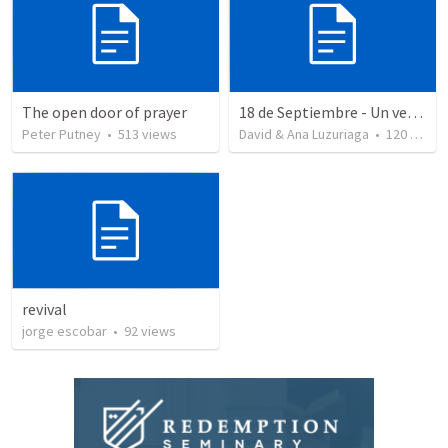
The open door of prayer
18 de Septiembre - Un verdadero patriota - Salmo 85
Peter Putney
•
513
views
David & Ana Luzuriaga
•
120
views
revival
jorge escobar
•
92
views