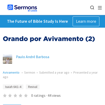
The Future of Bible Study Is Here
Learn more
Orando por Avivamento (2)
Paulo André Barbosa
Avivamento
•
Sermon
•
Submitted
a year ago
•
Presented
a year
ago
Isaiah 64:1–4
Revival
0
ratings
·
44
views