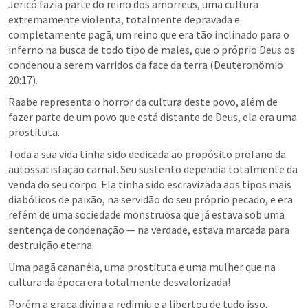
Jericó fazia parte do reino dos amorreus, uma cultura 
extremamente violenta, totalmente depravada e 
completamente pagã, um reino que era tão inclinado para o 
inferno na busca de todo tipo de males, que o próprio Deus os 
condenou a serem varridos da face da terra (
Deuteronômio 
20:17
).
Raabe representa o horror da cultura deste povo, além de 
fazer parte de um povo que está distante de Deus, ela era uma 
prostituta.
Toda a sua vida tinha sido dedicada ao propósito profano da 
autossatisfação carnal. Seu sustento dependia totalmente da 
venda do seu corpo. Ela tinha sido escravizada aos tipos mais 
diabólicos de paixão, na servidão do seu próprio pecado, e era 
refém de uma sociedade monstruosa que já estava sob uma 
sentença de condenação — na verdade, estava marcada para 
destruição eterna. 
Uma pagã cananéia, uma prostituta e uma mulher que na 
cultura da época era totalmente desvalorizada! 
Porém a graça divina a redimiu e a libertou de tudo isso, 