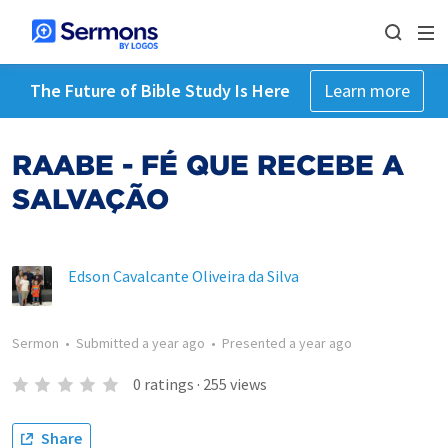
The Future of Bible Study Is Here
Learn more
RAABE - FÉ QUE RECEBE A
SALVAÇÃO
Edson Cavalcante Oliveira da Silva
Sermon
•
Submitted
a year ago
•
Presented
a year ago
0
ratings
·
255
views
Share