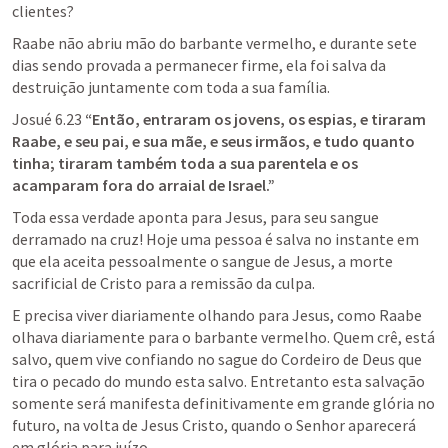
clientes? 
Raabe não abriu mão do barbante vermelho, e durante sete 
dias sendo provada a permanecer firme, ela foi salva da 
destruição juntamente com toda a sua família.
Josué 6.23
“Então, entraram os jovens, os espias, e tiraram 
Raabe, e seu pai, e sua mãe, e seus irmãos, e tudo quanto 
tinha; tiraram também toda a sua parentela e os 
acamparam fora do arraial de Israel.”
Toda essa verdade aponta para Jesus, para seu sangue 
derramado na cruz! Hoje uma pessoa é salva no instante em 
que ela aceita pessoalmente o sangue de Jesus, a morte 
sacrificial de Cristo para a remissão da culpa. 
E precisa viver diariamente olhando para Jesus, como Raabe 
olhava diariamente para o barbante vermelho. Quem crê, está 
salvo, quem vive confiando no sague do Cordeiro de Deus que 
tira o pecado do mundo esta salvo. Entretanto esta salvação 
somente será manifesta definitivamente em grande glória no 
futuro, na volta de Jesus Cristo, quando o Senhor aparecerá 
em glória para juízo. 