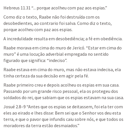
Hebreus 11.31
 “... porque acolheu com paz aos espias.”      
Como diz o texto, Raabe não foi destruída com os 
desobedientes, ao contrario foi salva. Como diz o texto, 
porque acolheu com paz aos espias.
A incredulidade resulta em desobediência; a fé em obediência.
Raabe morava em cima do muro de Jericó. “Estar em cima do 
muro” é uma locução adverbial empregada no sentido 
figurado que significa: “indeciso”. 
Raabe estava em cima do muro, mas não estava indecisa, ela 
tinha certeza da sua decisão em agir pela fé.
Raabe primeiro creu e depois acolheu os espias em sua casa. 
Passando por um grande risco pessoal, ela os protegeu dos 
soldados do rei, que sabiam que os espias estavam na sua casa. 
Josué 2.8–9
 “Antes que os espias se deitassem, foi ela ter com 
eles ao eirado e lhes disse: Bem sei que o Senhor vos deu esta 
terra, e que o pavor que infundis caiu sobre nós, e que todos os 
moradores da terra estão desmaiados.” 