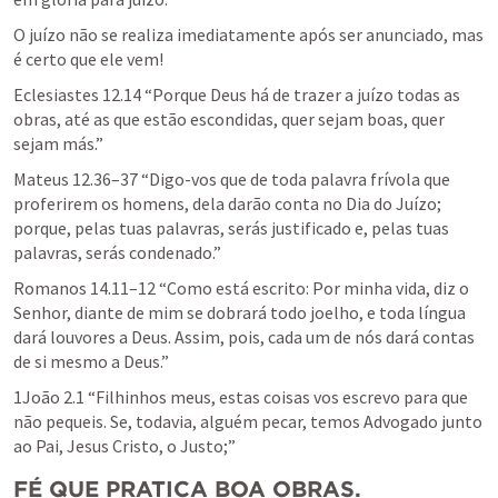
O juízo não se realiza imediatamente após ser anunciado, mas 
é certo que ele vem! 
Eclesiastes 12.14
 “Porque Deus há de trazer a juízo todas as 
obras, até as que estão escondidas, quer sejam boas, quer 
sejam más.” 
Mateus 12.36–37
 “Digo-vos que de toda palavra frívola que 
proferirem os homens, dela darão conta no Dia do Juízo; 
porque, pelas tuas palavras, serás justificado e, pelas tuas 
palavras, serás condenado.” 
Romanos 14.11–12
 “Como está escrito: Por minha vida, diz o 
Senhor, diante de mim se dobrará todo joelho, e toda língua 
dará louvores a Deus. Assim, pois, cada um de nós dará contas 
de si mesmo a Deus.” 
1João 2.1
 “Filhinhos meus, estas coisas vos escrevo para que 
não pequeis. Se, todavia, alguém pecar, temos Advogado junto 
ao Pai, Jesus Cristo, o Justo;” 
FÉ QUE PRATICA BOA OBRAS. 