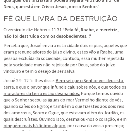
qualquer outra criatura poderá separar-nos do amor de 
Deus, que está em Cristo Jesus, nosso Senhor.”
FÉ QUE LIVRA DA DESTRUIÇÃO
O versículo diz: 
Hebreus 11.31
“Pela fé, Raabe, a meretriz, 
não foi destruída com os desobedientes...”
Perceba que, Josué envia a esta cidade dois espias, aqueles que 
eram prenunciadores do juízo divino, estes vão a Raabe, uma 
pessoa excluída da sociedade, contudo, essa mulher rejeitada 
pela sociedade mas não rejeitada por Deus, sabe do juízo 
vindouro e tem o desejo de ser salva.
Josué 2.9–12
 “e lhes disse: 
Bem sei que o Senhor vos deu esta 
terra, e que o pavor que infundis caiu sobre nós, e que todos os 
moradores da terra estão desmaiados.
 Porque temos ouvido 
que o Senhor secou as águas do mar Vermelho diante de vós, 
quando saíeis do Egito; e também o que fizestes aos dois reis 
dos amorreus, Seom e Ogue, que estavam além do Jordão, os 
quais destruístes. 
Ouvindo isto, desmaiou-nos o coração, e em 
ninguém mais há ânimo algum
, por causa da vossa presença; 