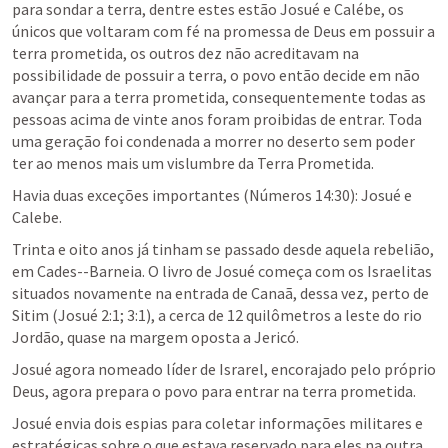
para sondar a terra, dentre estes estão Josué e Calébe, os 
únicos que voltaram com fé na promessa de Deus em possuir a 
terra prometida, os outros dez não acreditavam na 
possibilidade de possuir a terra, o povo então decide em não 
avançar para a terra prometida, consequentemente todas as 
pessoas acima de vinte anos foram proibidas de entrar. Toda 
uma geração foi condenada a morrer no deserto sem poder 
ter ao menos mais um vislumbre da Terra Prometida.
Havia duas exceções importantes (
Números 14:30
): Josué e 
Calebe.
Trinta e oito anos já tinham se passado desde aquela rebelião, 
em Cades--Barneia. O livro de Josué começa com os Israelitas 
situados novamente na entrada de Canaã, dessa vez, perto de 
Sitim (
Josué 2:1
; 
3:1
), a cerca de 12 quilômetros a leste do rio 
Jordão, quase na margem oposta a Jericó.
Josué agora nomeado líder de Israrel, encorajado pelo próprio 
Deus, agora prepara o povo para entrar na terra prometida.
Josué envia dois espias para coletar informações militares e 
estratégicas sobre o que estava reservado para eles na outra 