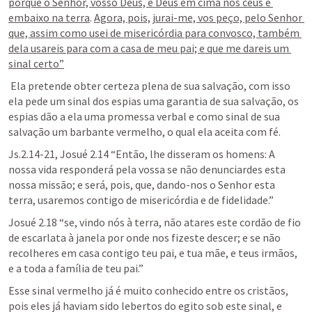
porque o Senhor, vosso Deus, é Deus em cima nos céus e 
embaixo na terra
. 
Agora, pois, jurai-me, vos peço, pelo Senhor 
que, assim como usei de misericórdia para convosco, também 
dela usareis para com a casa de meu pai; e que me dareis um 
sinal certo”
 Ela pretende obter certeza plena de sua salvação, com isso 
ela pede um sinal dos espias uma garantia de sua salvação, os 
espias dão a ela uma promessa verbal e como sinal de sua 
salvação um barbante vermelho, o qual ela aceita com fé.
Js.2.14-21
, 
Josué 2.14
 “Então, lhe disseram os homens: A 
nossa vida responderá pela vossa se não denunciardes esta 
nossa missão; e será, pois, que, dando-nos o Senhor esta 
terra, usaremos contigo de misericórdia e de fidelidade.”  
Josué 2.18
 “se, vindo nós à terra, não atares este cordão de fio 
de escarlata à janela por onde nos fizeste descer; e se não 
recolheres em casa contigo teu pai, e tua mãe, e teus irmãos, 
e a toda a família de teu pai.” 
Esse sinal vermelho já é muito conhecido entre os cristãos, 
pois eles já haviam sido lebertos do egito sob este sinal, e 