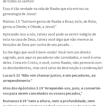
de todos os santos! 
Esso é tão verdade na vida de Raabe que ela entrou na 
genealogia de Jesus! 
Mateus 1.5
 “Salmom gerou de Raabe a Boaz; este, de Rute, 
gerou a Obede; e Obede, a Jessé;”  
Aplicando isso a nós, talvez você pode se sentir indigno de 
esta na casa de Deus, talvez você diga que não merece as 
bençãos de Deus por conta de seu pecado… 
Eu lhe digo que você é bem-vindo!  Você tem um direito 
sagrado, pois aqui os pecadores são convidados, e você é uma 
deles. Creia em Cristo, e você, como Raabe, não perecerá com 
os desobedientes, mas será salvo da destruição e condenação! 
Lucas 5.32
 “Não vim chamar justos, e sim pecadores, ao 
arrependimento.” 
Atos dos Apóstolos 3.19
 “Arrependei-vos, pois, e convertei-
vos para serem cancelados os vossos pecados,”  
Romanos 8.39
 “nem a altura, nem a profundidade, nem 