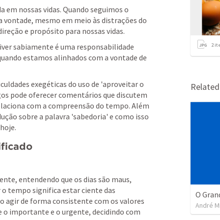
ada em nossas vidas. Quando seguimos o 
a vontade, mesmo em meio às distrações do 
reção e propósito para nossas vidas.
viver sabiamente é uma responsabilidade 
2
it
quando estamos alinhados com a vontade de 
uldades exegéticas do uso de 'aproveitar o 
Relate
gos pode oferecer comentários que discutem 
 relaciona com a compreensão do tempo. Além 
dução sobre a palavra 'sabedoria' e como isso 
 hoje.
ificado
ente, entendendo que os dias são maus, 
o tempo significa estar ciente das 
O Gran
o agir de forma consistente com os valores 
André Mi
e o importante e o urgente, decidindo com 