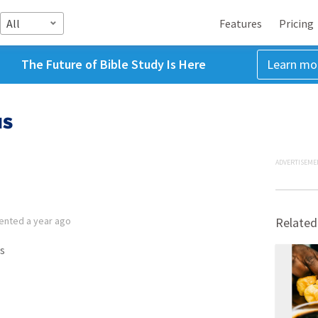
All
Features
Pricing
The Future of Bible Study Is Here
Learn mo
us
ADVERTISEME
ented
a year ago
Related
s