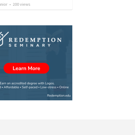
unior
•
200
views