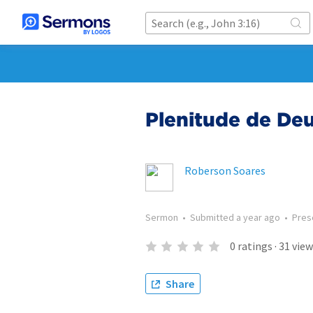
Plenitude de De
Roberson Soares
Sermon
•
Submitted
a year ago
•
Pres
0
ratings
·
31
view
Share