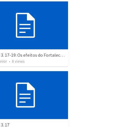
Efésios 3. 17-19: Os efeitos do Fortalecimento
unior
•
8
views
 3. 17