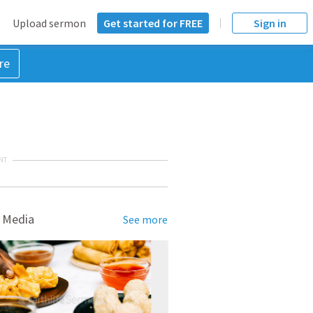
Upload sermon
Get started for FREE
Sign in
re
NT
 Media
See more