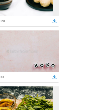
tems
ems