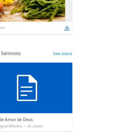
ems
d Sermons
See more
de Amor de Deus
guel Ribeiro
•
41
views