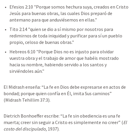
Efesios 2:10
 "Porque somos hechura suya, creados en Cristo 
Jesús para buenas obras, las cuales Dios preparó de 
antemano para que anduviésemos en ellas."  
Tito 2:14
 "quien se dio a sí mismo por nosotros para 
redimirnos de toda iniquidad y purificar para sí un pueblo 
propio, celoso de buenas obras."  
Hebreos 6:10
 "Porque Dios no es injusto para olvidar 
vuestra obra y el trabajo de amor que habéis mostrado 
hacia su nombre, habiendo servido a los santos y 
sirviéndoles aún."  
El Midrash enseña: “La fe en Dios debe expresarse en actos de 
bondad; porque quien confía en Él, imita Sus caminos” 
(Midrash Tehillim 37:3).
Dietrich Bonhoeffer escribe: “La fe sin obediencia es una fe 
muerta; creer sin seguir a Cristo es simplemente no creer” (
El 
costo del discipulado
, 1937).