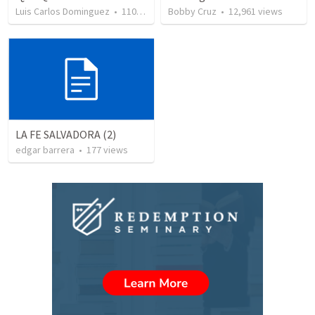
Luis Carlos Dominguez
•
110
views
Bobby Cruz
•
12,961
views
LA FE SALVADORA (2)
edgar barrera
•
177
views