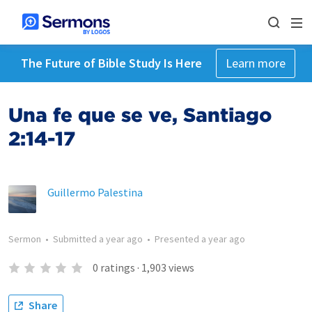
The Future of Bible Study Is Here
Learn more
Una fe que se ve, Santiago
2:14-17
Guillermo Palestina
Sermon
•
Submitted
a year ago
•
Presented
a year ago
0
ratings
·
1,903
views
Share