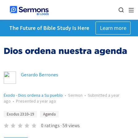
The Future of Bible Study Is Here
Learn more
Dios ordena nuestra agenda
Gerardo Berrones
Éxodo - Dios ordena a Su pueblo
•
Sermon
•
Submitted
a year
ago
•
Presented
a year ago
Exodus 23:10–19
Agenda
0
ratings
·
59
views