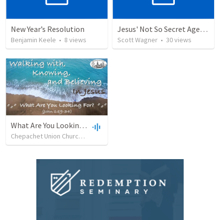
New Year’s Resolution
Jesus' Not So Secret Agenda
Benjamin Keele
•
8
views
Scott Wagner
•
30
views
What Are You Looking For (John 1:19-34)
Chepachet Union Church
•
13
views
•
28:57