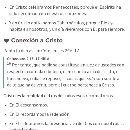
En Cristo celebramos Pentecostés, porque el Espíritu ha 
sido derramado en nuestros corazones.
Y en Cristo anticipamos Tabernáculos, porque Dios ya 
habita en nosotros, y un día viviremos con Él para siempre.
❤️ Conexión a Cristo
Pablo lo dijo así en 
Colosenses 2:16-17
Colossians 2:16–17 NBLA
16
 Por tanto, que nadie se constituya en juez de ustedes con 
respecto a comida o bebida, o en cuanto a día de fiesta, o 
17
luna nueva, o día de reposo,
 cosas que 
solo
 son sombra 
de lo que ha de venir, pero el cuerpo pertenece a Cristo.
Cristo 
es la realidad
 detrás de todos esos recordatorios.
En Él descansamos.
En Él recordamos la redención.
En Él celebramos la presencia viva de Dios con nosotros… 
todos los días.