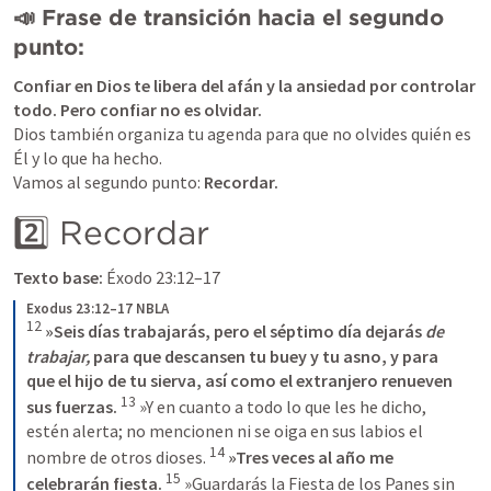
📣 Frase de transición hacia el segundo 
punto:
Confiar en Dios te libera del afán y la ansiedad por controlar 
todo. Pero confiar no es olvidar.
Dios también organiza tu agenda para que no olvides quién es 
Él y lo que ha hecho.

Vamos al segundo punto: 
Recordar.
2️⃣ Recordar
Texto base:
Éxodo 23:12–17
Exodus 23:12–17 NBLA
12
»Seis días trabajarás, pero el séptimo día dejarás 
de 
trabajar,
 para que descansen tu buey y tu asno, y para 
que el hijo de tu sierva, así como el extranjero renueven 
13
sus fuerzas.
 »Y en cuanto a todo lo que les he dicho, 
estén alerta; no mencionen ni se oiga en sus labios el 
14
nombre de otros dioses. 
»Tres veces al año me 
15
celebrarán fiesta.
 »Guardarás la Fiesta de los Panes sin 