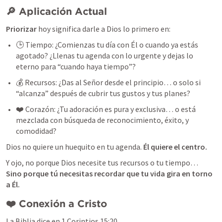
🔎 Aplicación Actual
Priorizar
 hoy significa darle a Dios lo primero en:
🕒 Tiempo: ¿Comienzas tu día con Él o cuando ya estás 
agotado? ¿Llenas tu agenda con lo urgente y dejas lo 
eterno para “cuando haya tiempo”?
💰 Recursos: ¿Das al Señor desde el principio… o solo si 
“alcanza” después de cubrir tus gustos y tus planes?
❤️ Corazón: ¿Tu adoración es pura y exclusiva… o está 
mezclada con búsqueda de reconocimiento, éxito, y 
comodidad?
Dios no quiere un huequito en tu agenda. 
Él quiere el centro.
Sino porque tú necesitas recordar que tu vida gira en torno 
a Él.
❤️ Conexión a Cristo
La Biblia dice en 
1 Corintios 15:20