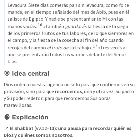
Levadura. Siete días comerás pan sin levadura, como Yo te 
mandé, en el tiempo señalado del mes de Abib, pues en él 
saliste de Egipto. Y nadie se presentará ante Mí con las 
16
manos vacías. 
 »También 
guardarás
 la fiesta de la siega 
de los primeros frutos de tus labores, de lo que siembres en 
el campo, y la fiesta de la cosecha al fin del año cuando 
17
recojas del campo 
el fruto
de
 tu trabajo. 
 »Tres veces al 
año se presentarán todos tus varones delante del Señor 
Dios
.
🎯 Idea central
Dios ordena nuestra agenda no solo para que confiemos en su 
provisión, sino para que 
recordemos
, una y otra vez, Su pacto 
y Su poder redetor; para que recordemos Sus obras 
maravillosas. 
🧠 Explicación
📌 
El Shabbat (vv.12–13): una pausa para recordar quién es 
Dios y quiénes somos nosotros.