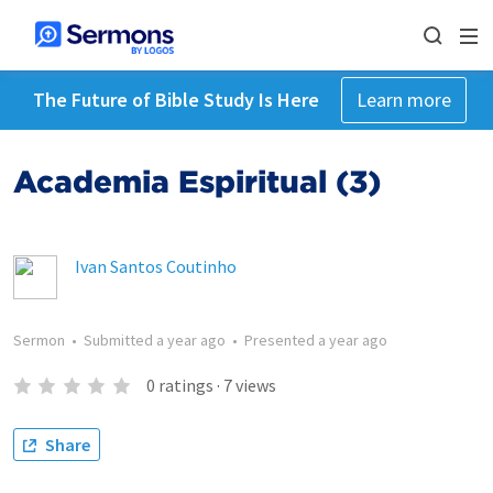
The Future of Bible Study Is Here
Learn more
Academia Espiritual (3)
Ivan Santos Coutinho
Sermon
•
Submitted
a year ago
•
Presented
a year ago
0
ratings
·
7
views
Share