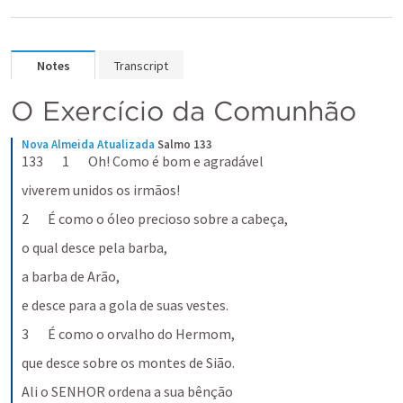
Notes
Transcript
O Exercício da Comunhão
Nova Almeida Atualizada
Salmo 133
133       1       Oh! Como é bom e agradável
viverem unidos os irmãos!
2       É como o óleo precioso sobre a cabeça,
o qual desce pela barba,
a barba de Arão,
e desce para a gola de suas vestes.
3       É como o orvalho do Hermom,
que desce sobre os montes de Sião.
Ali o SENHOR ordena a sua bênção