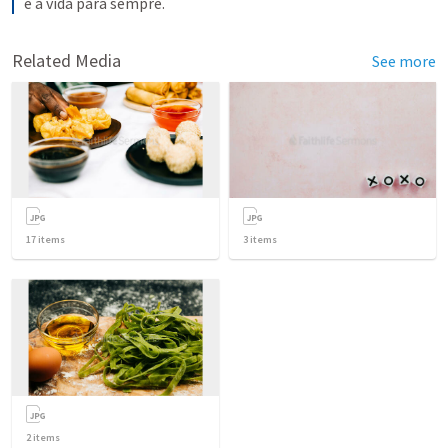
e a vida para sempre.
Related Media
See more
17
items
3
items
2
items