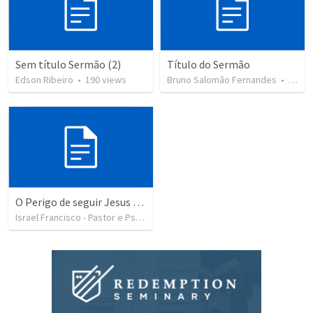
Sem título Sermão (2)
Título do Sermão
Edson Ribeiro
•
190
views
Bruno Salomão Fernandes
•
82
vi
O Perigo de seguir Jesus com uma visão distorcida
Israel Francisco - Pastor e Psicólogo
•
104
views