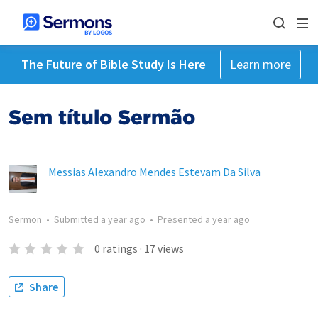
The Future of Bible Study Is Here
Learn more
Sem título Sermão
Messias Alexandro Mendes Estevam Da Silva
Sermon
•
Submitted
a year ago
•
Presented
a year ago
0
ratings
·
17
views
Share