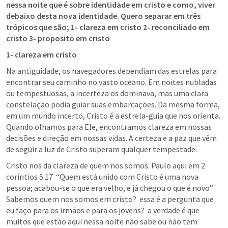
nessa noite que é sobre identidade em cristo e como, viver 
debaixo desta nova identidade. Quero separar em três 
trópicos que são; 1- clareza em cristo 2- reconciliado em 
cristo 3- proposito em cristo  
1- clareza em cristo
Na antiguidade, os navegadores dependiam das estrelas para 
encontrar seu caminho no vasto oceano. Em noites nubladas 
ou tempestuosas, a incerteza os dominava, mas uma clara 
constelação podia guiar suas embarcações. Da mesma forma, 
em um mundo incerto, Cristo é a estrela-guia que nos orienta. 
Quando olhamos para Ele, encontramos clareza em nossas 
decisões e direção em nossas vidas. A certeza e a paz que vêm 
de seguir a luz de Cristo superam qualquer tempestade. 
Cristo nos da clareza de quem nos somos. Paulo aqui em 2 
coríntios 5.17  “
Quem está unido com Cristo é uma nova 
pessoa; acabou-se o que era velho, e já chegou o que é novo”  
Sabemos quem nos somos em cristo?  essa é a pergunta que 
eu faço para os irmãos e para os jovens?  a verdade é que 
muitos que estão aqui nessa noite não sabe ou não tem 