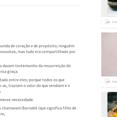
17
i
 unida de coração e de propósito; ninguém 
possuísse, mas tudo era compartilhado por 
s davam testemunho da ressurreição do 
nsa graça.
tado entre eles; porque todos os que 
3
it
-as, traziam o valor do que vendiam e o 
.
tivesse necessidade.
 chamavam Barnabé (que significa filho de 
re,