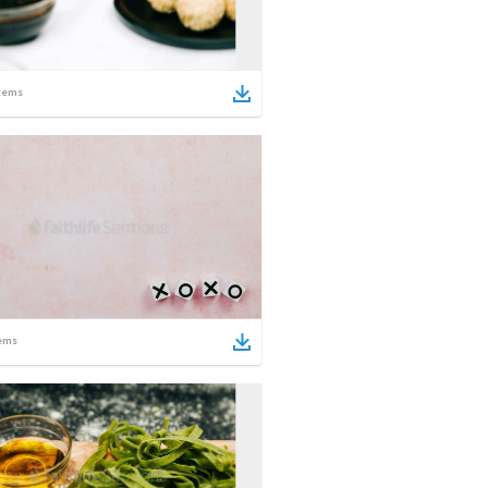
tems
ems