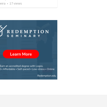
eira
•
17
views