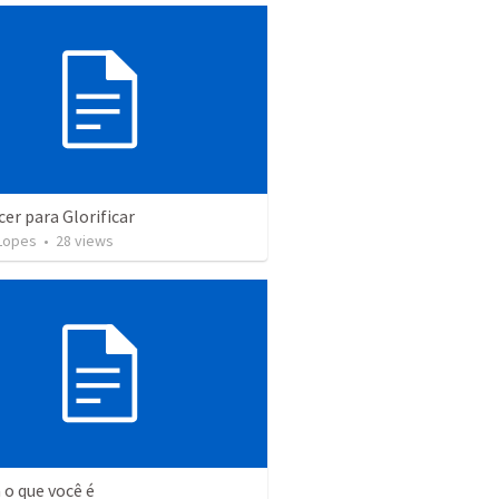
er para Glorificar
 Lopes
•
28
views
 o que você é