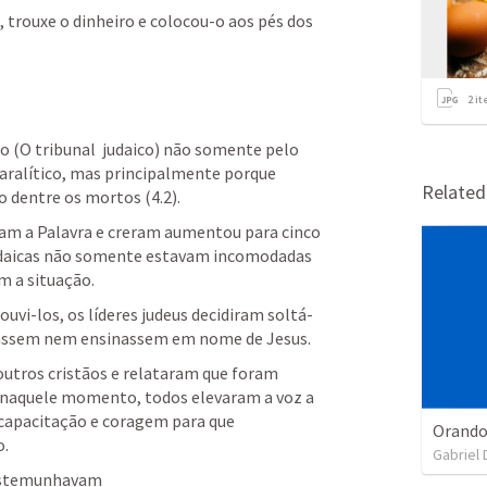
 trouxe o dinheiro e colocou-o aos pés dos 
2
it
o (O tribunal  judaico) não somente pelo 
aralítico, mas principalmente porque 
Relate
 dentre os mortos (4.2).
am a Palavra e creram aumentou para cinco 
judaicas não somente estavam incomodadas 
 a situação.
ouvi-los, os líderes judeus decidiram soltá-
lassem nem ensinassem em nome de Jesus.
utros cristãos e relataram que foram 
 naquele momento, todos elevaram a voz a 
capacitação e coragem para que 
o.
Gabriel 
estemunhavam 