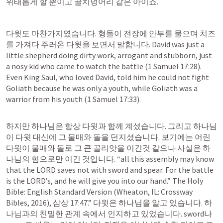
위태롭게 할 뿐이고 골치덩어리 같은 아이죠.
다윗도 마찬가지였습니다. 형들이 전장에 안부를 물으며 치즈
를 가져다 주러온 다윗을 보면서 말합니다. David was just a 
little shepherd doing dirty work, arrogant and stubborn, just 
a nosy kid who came to watch the battle (
1 Samuel 17:28
). 
Even King Saul, who loved David, told him he could not fight 
Goliath because he was only a youth, while Goliath was a 
warrior from his youth (
1 Samuel 17:33
).
하지만 하나님은 항상 다윗과 함께 계셨습니다. 그리고 하나님
이 다윗 대신에 그 물매와 돌을 던지셨습니다. 보기에는 어린 
다윗이 물매와 돌로 그 큰 골리앗을 이긴것 같으나 사실은 하
나님의 힘으로만 이긴 것입니다. “all this assembly may know 
that the LORD saves not with sword and spear. For the battle 
is the LORD’s, and he will give you into our hand.” The Holy 
Bible: English Standard Version (Wheaton, IL: Crossway 
Bibles, 2016), 
삼상 17:47
.” 다윗은 하나님을 알고 있습니다. 하
나님과의 친밀한 관계 속에서 인지하고 있었습니다. sword나 