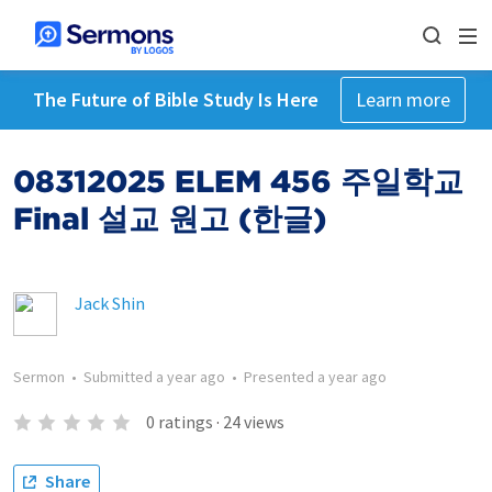
The Future of Bible Study Is Here
Learn more
08312025 ELEM 456 주일학교
Final 설교 원고 (한글)
Jack Shin
Sermon
•
Submitted
a year ago
•
Presented
a year ago
0
ratings
·
24
views
Share