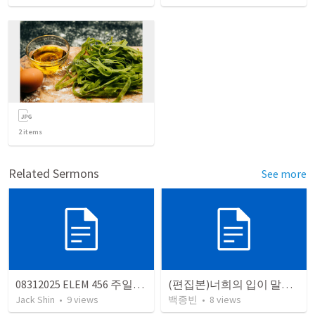
2
items
Related Sermons
See more
08312025 ELEM 456 주일학교 Final 설교 원고 (영어)
(편집본)너희의 입이 말한 대로 행하라
Jack Shin
•
9
views
백종빈
•
8
views