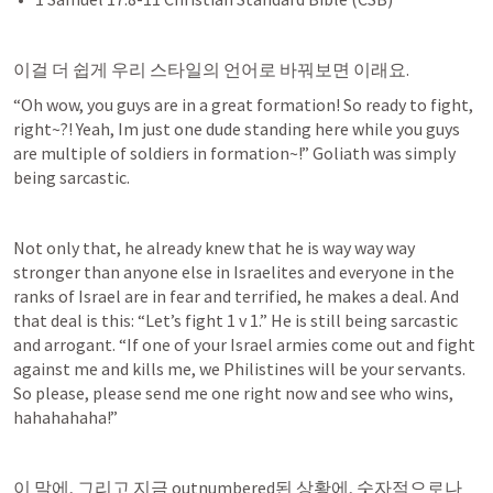
이걸 더 쉽게 우리 스타일의 언어로 바꿔보면 이래요.
“Oh wow, you guys are in a great formation! So ready to fight, 
right~?! Yeah, Im just one dude standing here while you guys 
are multiple of soldiers in formation~!” Goliath was simply 
being sarcastic.
Not only that, he already knew that he is way way way 
stronger than anyone else in Israelites and everyone in the 
ranks of Israel are in fear and terrified, he makes a deal. And 
that deal is this: “Let’s fight 1 v 1.” He is still being sarcastic 
and arrogant. “If one of your Israel armies come out and fight 
against me and kills me, we Philistines will be your servants. 
So please, please send me one right now and see who wins, 
hahahahaha!”
이 말에, 그리고 지금 outnumbered된 상황에, 숫자적으로나 