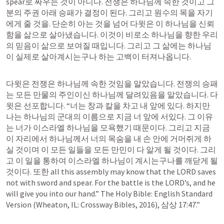
spear로 싸우는 것이 아니다. 전쟁은 하나님께 속한 것이고 그
분의 주권 아래 승패가 결정이 된다. 그리고 원수의 목을 자기
에게 줄 것을. 단순히 아는 것을 넘어 다윗은 이 하나님을 신뢰
함을 삶으로 살아냈습니다. 이것이 비로소 하나님을 향한 우리
의 믿음이 삶으로 보여질 때입니다. 그리고 그 삶에는 하나님
이 실제로 살아계시는구나 하는 고백이 터져나옵니다.
다윗은 전쟁은 하나님께 속한 것임을 알았습니다. 전쟁의 승패
는 모든 만물의 주인이신 하나님께 달려있음을 알았습니다. 다
윗은 선포합니다. “너는 창과 칼을 차고 내 앞에 있다. 하지만 
나는 하나님의 군대의 이름으로 지금 너 앞에 서있다. 그 이유
는 너가 이스라엘 하나님을 모욕했기 때문이다. 그리고 지금 
이 자리에서 하나님께서 너의 목숨을 내 손 안에 거머쥐게 하
실 것이며 이 모든 일들을 모든 만민이 다 알게 될 것이다. 그리
고 이 일을 통하여 이스라엘 하나님이 계시는구나를 깨닫게 될 
것이다. 또한 all this assembly may know that the LORD saves 
not with sword and spear. For the battle is the LORD’s, and he 
will give you into our hand.” The Holy Bible: English Standard 
Version (Wheaton, IL: Crossway Bibles, 2016), 
삼상 17:47
.”