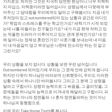
가지로요. 하지만 그것은 지극히 당연한 현상이니 너무 자책하
지 마십쇼. 자책중이라면 일어섭시다. 성령님께서 다윗에게 부
어주신 그 담대함을 우리에게도 달라고 구해봅시다. 지금 내가 
주저앉아 있고 outnumbered되어 있는 상황과 공간은 어디인
가? 학업의 스트레스를 주는 학교인가요? 새학기가 시작 되었
는데 나를 따돌리는 친구들인가요? 내가 지금 현재 처하고 있
는 억울한 드라마가 이루어지고 있는 관계 문제인가요? 내 안
에 일어나는 정체성 혼란인가요? 사춘기를 보내는데 내 마음
이 내 마음같지 않고 부모님은 나한테 잔소리만 하는 것 같고 
그런가요? 
우리 상황을 보지 맙시다. 상황을 보면 우린 넘어집니다. 
Outnumbered 되어있기에 우리는 그 문제 안에 갇히게 됩니다. 
하지만 다윗이 하나님만 바라보며 신뢰했듯이, 우리도 이러한 
상황 속에서 하나니만 바라봅시다. 그리고 그 분께 그 성령을 
달라고 구합시다. 성령의 능력으로 그 싸움을, 그 골리앗을, 그 
문제들을 하나님의 능력으로 이겨내게 해달라고 구합시다. 피
하는 것이 아니라 정면돌파. 나 혼자 정면돌파하는 것이 아닌 
하나님과 동행함으로.
이제 우리 Take Home Truth를 봅시다.