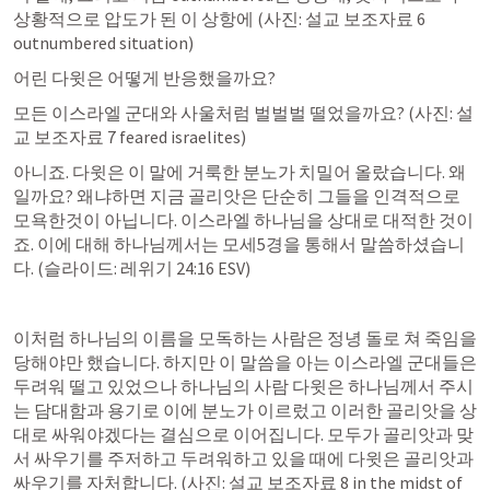
상황적으로 압도가 된 이 상항에 (사진: 설교 보조자료 6 
outnumbered situation)
어린 다윗은 어떻게 반응했을까요?
모든 이스라엘 군대와 사울처럼 벌벌벌 떨었을까요? (사진: 설
교 보조자료 7 feared israelites)
아니죠. 다윗은 이 말에 거룩한 분노가 치밀어 올랐습니다. 왜 
일까요? 왜냐하면 지금 골리앗은 단순히 그들을 인격적으로 
모욕한것이 아닙니다. 이스라엘 하나님을 상대로 대적한 것이
죠. 이에 대해 하나님께서는 모세5경을 통해서 말씀하셨습니
다. (슬라이드: 
레위기 24:16
 ESV)
이처럼 하나님의 이름을 모독하는 사람은 정녕 돌로 쳐 죽임을 
당해야만 했습니다. 하지만 이 말씀을 아는 이스라엘 군대들은 
두려워 떨고 있었으나 하나님의 사람 다윗은 하나님께서 주시
는 담대함과 용기로 이에 분노가 이르렀고 이러한 골리앗을 상
대로 싸워야겠다는 결심으로 이어집니다. 모두가 골리앗과 맞
서 싸우기를 주저하고 두려워하고 있을 때에 다윗은 골리앗과 
싸우기를 자처합니다. (사진: 설교 보조자료 8 in the midst of 