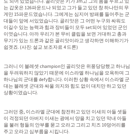
도 되어 있었습니다. 골리앗은 키가 3m고 그의 몸을 두르고 있
는 갑옷은 126파운드나 되었고 그가 들고 있던 창 하나만의 무
게만 15파운드였습니다. 그에게는 심지어 방패를 들어주는 군
대들이 앞에 서있었습니다. 골리앗은 그 어떤 누구와 싸워도 
이길수 있는 능력과 힘과 장비들이 모두 set되어 있었던 군인
이엿습니다. 아까 우리가 본 무비 클립을 보면 거대하고 총과 
무기가 있는 드론과 같은 골리앗이라고 생각하면 이해하기가 
쉽겟죠. (사진: 설교 보조자료 4 드론)
그러니 이 블레셋 champion인 골리앗은 위풍당당했고 하나님
을 두려워하지 않았기 때문에 이스라엘 하나님을 모욕하며 그 
하나님의 군대를 defy합니다. 이러한 상황 속에서 이스라엘 군
대는 블레셋 군대와 싸울 의지와 힘도 없이 대치만 하고 있던 
상황이였습니다.
그러던 중, 이스라엘 군대에 참전하고 있던 이새의 아들 셋들
이 걱정되던 아버지 이새는 광에서 양을 치고 있던 막내 아들
을 불러 형들의 안부를 묻고 오라고 그리고 치즈 10덩어리를 
주고 오라고 심부름을 시킵니다.