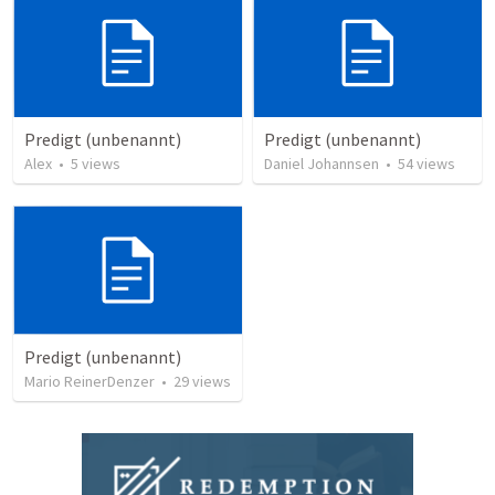
Predigt (unbenannt)
Predigt (unbenannt)
Alex
•
5
views
Daniel Johannsen
•
54
views
Predigt (unbenannt)
Mario ReinerDenzer
•
29
views