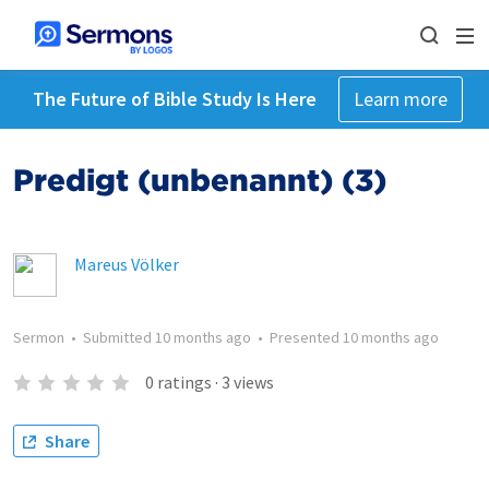
The Future of Bible Study Is Here
Learn more
Predigt (unbenannt) (3)
Mareus Völker
Sermon
•
Submitted
10 months ago
•
Presented
10 months ago
0
ratings
·
3
views
Share