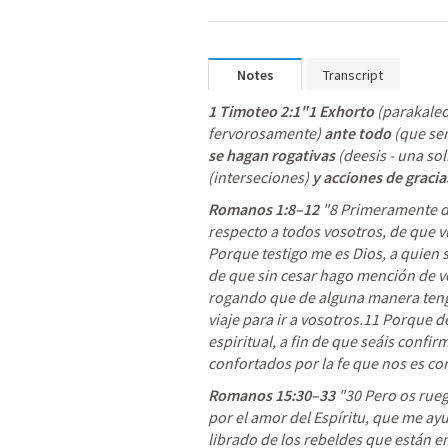
Notes
Transcript
1 Timoteo 2:1
"1 Exhorto
 (parakaleo
fervorosamente)
 ante todo 
(que se
se hagan rogativas 
(deesis - una sol
(interseciones)
 y acciones de graci
Romanos 1:8–12
"8 
Primeramente do
respecto a todos vosotros, de que v
de que sin cesar hago mención de v
rogando
 que de alguna manera tenga
viaje para ir a vosotros.11 Porque 
espiritual, a fin de que seáis confi
confortados por la fe que nos es com
Romanos 15:30–33
"30 Pero os rueg
por el amor del Espíritu, que me ayu
librado de los rebeldes que están en