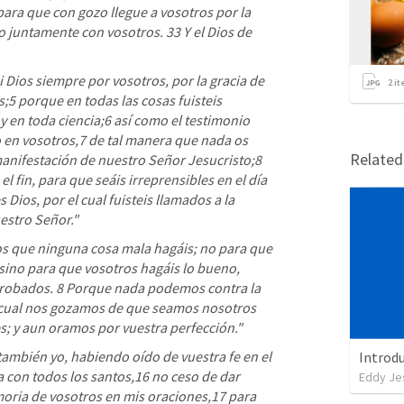
ara que con gozo llegue a vosotros por la 
 juntamente con vosotros. 33 Y el Dios de 
i Dios siempre por vosotros
, por la gracia de 
2
it
;5 porque en todas las cosas fuisteis 
y en toda ciencia;6 así como el testimonio 
 en vosotros,7 de tal manera que nada os 
Relate
anifestación de nuestro Señor Jesucristo;8 
l fin, para que seáis irreprensibles en el día 
 Dios, por el cual fuisteis llamados a la 
estro Señor." 
os
 que ninguna cosa mala hagáis; no para que 
no para que vosotros hagáis lo bueno, 
obados. 8 Porque nada podemos contra la 
o cual nos gozamos de que seamos nosotros 
es; y aun oramos por vuestra perfección." 
también yo, habiendo oído de vuestra fe en el 
Introdu
 con todos los santos,16 
no ceso de dar 
Eddy Jes
ria de vosotros en mis oraciones
,17 para 