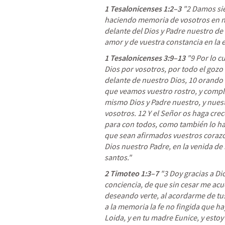
1 Tesalonicenses 1:2–3
 "2 
Damos sie
haciendo memoria de vosotros en n
delante del Dios y Padre nuestro de l
amor y de vuestra constancia en la 
1 Tesalonicenses 3:9–13
"9 Por lo c
Dios por vosotros, por todo el gozo
delante de nuestro Dios, 10 
orando 
que veamos vuestro rostro, y complet
mismo Dios y Padre nuestro, y nuest
vosotros. 12 Y el Señor os haga cre
para con todos, como también lo ha
que sean afirmados vuestros corazon
Dios nuestro Padre, en la venida de
santos." 
2 Timoteo 1:3–7
"3 Doy gracias a Di
conciencia, 
de que sin cesar me acu
deseando verte, al acordarme de tus
a la memoria la fe no fingida que hay
Loida, y en tu madre Eunice, y estoy 