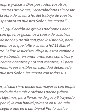
mpre gracias a Dios
 por todos vosotros, 
uestras oraciones,3 acordándonos sin cesar 
a obra de vuestra fe, del trabajo de vuestro 
esperanza en nuestro Señor Jesucristo." 
ual, ¿qué acción de gracias podremos dar a 
 con que nos gozamos a causa de vosotros 
de noche y de día con gran insistencia
, para 
emos lo que falte a vuestra fe? 11 Mas el 
ro Señor Jesucristo, dirija nuestro camino a 
cer y abundar en amor unos para con otros y 
cemos nosotros para con vosotros, 13 para 
es, irreprensibles en santidad delante de 
 nuestro Señor Jesucristo con todos sus 
os, al cual sirvo desde mis mayores con limpia 
erdo de ti en mis oraciones noche y día;
4 
 lágrimas, para llenarme de gozo;5 trayendo 
 en ti, la cual habitó primero en tu abuela 
seguro que en ti también.6 Por lo cual te 