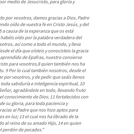
por medio de Jesucristo, para gloria y 
o por vosotros, damos gracias a Dios
, Padre 
do oído de vuestra fe en Cristo Jesús, y del 
 a causa de la esperanza que os está 
a habéis oído por la palabra verdadera del 
otros, así como a todo el mundo, y lleva 
sde el día que oísteis y conocisteis la gracia 
aprendido de Epafras, nuestro consiervo 
risto para vosotros,8 quien también nos ha 
u. 9 
Por lo cual también nosotros, desde el 
r por vosotros, y de pedir 
que seáis llenos 
oda sabiduría e inteligencia espiritual, 10 
eñor, agradándole en todo, llevando fruto 
el conocimiento de Dios; 11 fortalecidos con 
e su gloria, para toda paciencia y 
acias al Padre
 que nos hizo aptos para 
s en luz; 13 el cual nos ha librado de la 
do al reino de su amado Hijo, 14 en quien 
l perdón de pecados." 