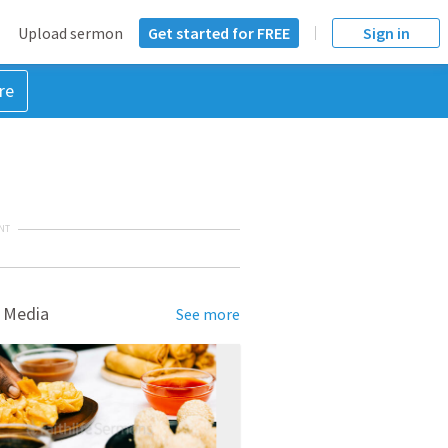
Upload sermon
Get started for FREE
Sign in
re
NT
 Media
See more