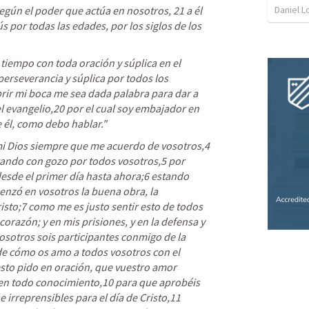
Daniel 
ún el poder que actúa en nosotros, 21 a él 
ús por todas las edades, por los siglos de los 
 tiempo 
con toda oración y súplica en el 
perseverancia y súplica por todos los 
abrir mi boca me sea dada palabra para dar a 
 evangelio,20 por el cual soy embajador en 
él, como debo hablar." 
i Dios
 siempre que me acuerdo de vosotros,4 
gando con gozo por todos vosotros
,5 por 
esde el primer día hasta ahora;6 estando 
nzó en vosotros la buena obra, la 
isto;7 como me es justo sentir esto de todos 
orazón; y en mis prisiones, y en la defensa y 
osotros sois participantes conmigo de la 
de cómo os amo a todos vosotros con el 
sto pido en oración, que vuestro amor 
en todo conocimiento,10 para que aprobéis 
e irreprensibles para el día de Cristo,11 