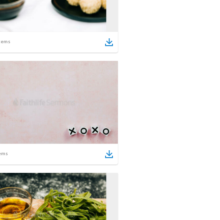
tems
ems