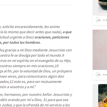
17
i
, solicito encarecidamente, les animo 
ría lo mismo que decir antes que nada)
, a que 
icitud urgente a Dios)
 oraciones, peticiones 
as, por todos los hombres. 
y gracias a mi Dios 
mediante Jesucristo con 
uestra fe se divulga por todo el mundo.9 
Porque testigo me es Dios, a quien sirvo en mi espíritu en el evangelio de su Hijo, 
osotros siempre en mis oraciones,10 
 al fin, por la voluntad de Dios, un próspero 
3
it
deseo veros, para comunicaros algún don 
rmados;12 esto es, para ser mutuamente 
ún a vosotros y a mí." 
o, hermanos, por nuestro Señor Jesucristo y 
déis 
orando por mí a Dios,
 31 para que sea 
 Judea, y que la ofrenda de mi servicio a los 