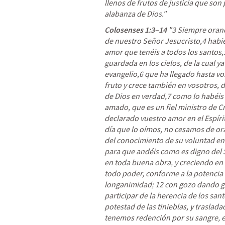
llenos de frutos de justicia que son 
alabanza de Dios." 
Colosenses 1:3–14
"3 
Siempre orand
de nuestro Señor Jesucristo,4 habien
amor que tenéis a todos los santos,5
guardada en los cielos, de la cual y
evangelio,6 que ha llegado hasta vos
fruto y crece también en vosotros, de
de Dios en verdad,7 como lo habéis 
amado, que es un fiel ministro de C
declarado vuestro amor en el Espírit
día que lo oímos, no cesamos de ora
del conocimiento de su voluntad en t
para que andéis como es digno del S
en toda buena obra, y creciendo en 
todo poder, conforme a la potencia d
longanimidad; 12 con gozo 
dando gr
participar de la herencia de los santo
potestad de las tinieblas, y traslada
tenemos redención por su sangre, e