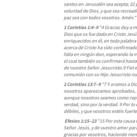
santos en Jerusalén sea acepta; 32 p
voluntad de Dios, y que sea recreado
paz sea con todos vosotros. Amén." 
1 Corintios 1:4–9
 "4 
Gracias doy a m
Dios que os fue dada en Cristo Jesús
enriquecidos en él, en toda palabra 
acerca de Cristo ha sido confirmado
falta en ningún don, esperando la m
el cual también os confirmará hasta e
de nuestro Señor Jesucristo.9 Fiel es
comunión con su Hijo Jesucristo nu
2 Corintios 13:7–9
"7 
Y oramos a Di
nosotros aparezcamos aprobados, si
aunque nosotros seamos como repr
verdad, sino por la verdad. 9 Por l
débiles, y que vosotros estéis fuert
Efesios 1:15–23
 "15 Por esta causa 
Señor Jesús, y de vuestro amor para
gracias por vosotros
, 
haciendo memo