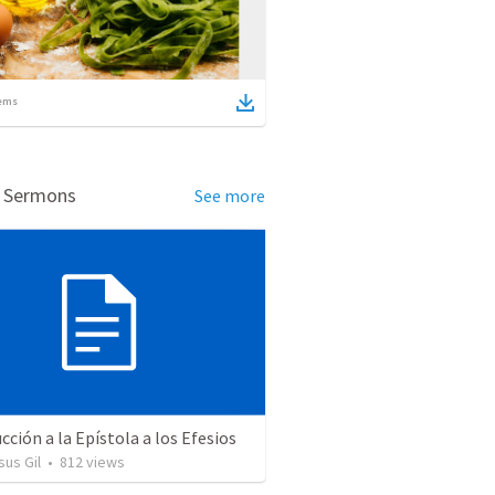
ems
d Sermons
See more
cción a la Epístola a los Efesios
us Gil
•
812
views