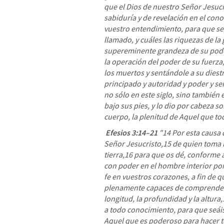
que el Dios de nuestro Señor Jesucris
sabiduría y de revelación en el con
vuestro entendimiento, para que sepá
llamado, y cuáles las riquezas de la g
supereminente grandeza de su pode
la operación del poder de su fuerza,
los muertos y sentándole a su diestr
principado y autoridad y poder y s
no sólo en este siglo, sino también 
bajo sus pies, y lo dio por cabeza sob
cuerpo, la plenitud de Aquel que tod
Efesios 3:14–21
 "14 Por esta causa 
Señor Jesucristo,
15 de quien toma n
tierra,16 para que os dé, conforme a 
con poder en el hombre interior por 
fe en vuestros corazones, a fin de q
plenamente capaces de comprender c
longitud, la profundidad y la altura
a todo conocimiento, para que seáis 
Aquel que es poderoso para hacer 