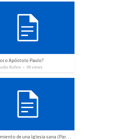
oi o Apóstolo Paulo?
udio Rufino
•
99
views
El crecimiento de una Iglesia sana (Parte 2)