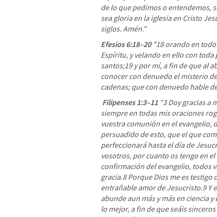
de lo que pedimos o entendemos, seg
sea gloria en la iglesia en Cristo Jes
siglos. Amén." 
Efesios 6:18–20
"18
 orando en todo
Espíritu, y velando en ello con toda 
santos;19
 y por mí
, a fin de que al 
conocer con denuedo el misterio del
cadenas; que con denuedo hable de 
Filipenses 1:3–11
"3 
Doy gracias a m
siempre en todas mis oraciones ro
vuestra comunión en el evangelio, d
persuadido de esto, que el que come
perfeccionará hasta el día de Jesucr
vosotros, por cuanto os tengo en el c
confirmación del evangelio, todos v
gracia.8 Porque Dios me es testigo 
entrañable amor de Jesucristo.9 Y e
abunde aun más y más en ciencia y 
lo mejor, a fin de que seáis sinceros 