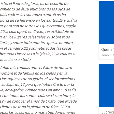
to, el Padre de gloria, os dé espíritu de 
ocimiento de él,18 alumbrando los ojos de 
is cuál es la esperanza a que él os ha 
loria de su herencia en los santos,19 y cuál la 
r para con nosotros los que creemos, según 
20 la cual operó en Cristo, resucitándole de 
a en los lugares celestiales,21 sobre todo 
eñorío, y sobre todo nombre que se nombra, 
en el venidero;22 y sometió todas las cosas 
Quem f
re todas las cosas a la iglesia,23 la cual es su 
Joao Cla
o lo llena en todo." 
doblo mis rodillas ante el Padre de nuestro 
ombre toda familia en los cielos y en la 
las riquezas de su gloria, el ser fortalecidos 
su Espíritu;17 para que habite Cristo por la 
ue, arraigados y cimentados en amor,18 seáis 
on todos los santos cuál sea la anchura, la 
,19 y de conocer el amor de Cristo, que excede 
llenos de toda la plenitud de Dios. 20 Y a 
todas las cosas mucho más abundantemente 