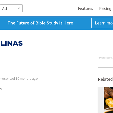
All
Features
Pricing
The Future of Bible Study Is Here
Learn mo
LINAS
ADVERTISEME
Presented
10 months ago
Related
s