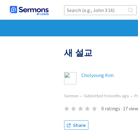
새 설교
Cholyoung Kim
Sermon
•
Submitted
9 months ago
•
P
0
ratings
·
17
view
Share