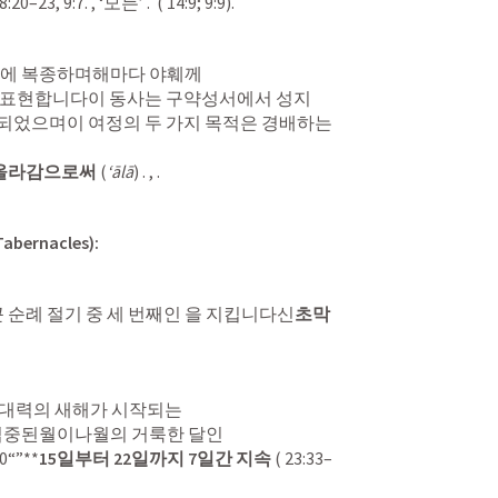
 8:20–23, 9:7. , ‘모든’ .  ( 14:9; 9:9).
권에 복종하며해마다 야훼께

올라감으로써
 (
‘ālā
) . , .
bernacles):
 순례 절기 중 세 번째인 을 지킵니다신
초막
대력의 새해가 시작되는

0“”**
15일부터 22일까지 7일간 지속
 ( 23:33–