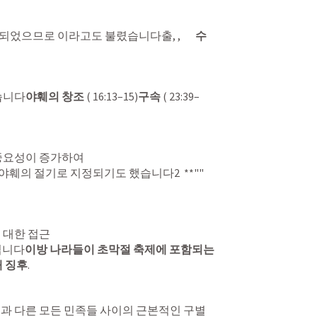
므로 이라고도 불렸습니다출, ,       
수
습니다
야훼의 창조
 ( 16:13–15)
구속
 ( 23:39–
중요성이 증가하여

대한 접근

 입니다
이방 나라들이 초막절 축제에 포함되는 
째 징후
.
과 다른 모든 민족들 사이의 근본적인 구별