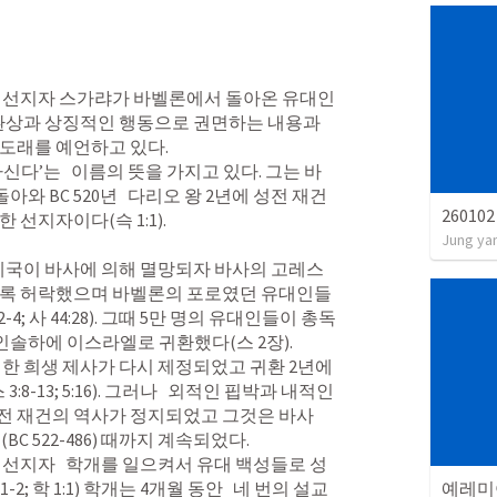
로 선지자 스가랴가 바벨론에서 돌아온 유대인
 환상과 상징적인 행동으로 권면하는 내용과 
도래를 예언하고 있다.

다’는   이름의 뜻을 가지고 있다. 그는 바
 BC 520년   다리오 왕 2년에 성전 재건
2601
언한 선지자이다(
슥 1:1
).

Jung ya
도록 허락했으며 바벨론의 포로였던 유대인들
2-4
; 
사 44:28
). 그때 5만 명의 유대인들이 총독 
인솔하에 이스라엘로 귀환했다(
스 2장
).

 3:8-13
; 
5:16
). 그러나   외적인 핍박과 내적인 
 재건의 역사가 정지되었고 그것은 바사   
 522-486) 때까지 계속되었다.

예레미
:1-2
; 
학 1:1
) 학개는 4개월 동안   네 번의 설교