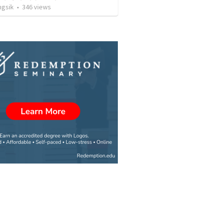
ngsik
•
346
views