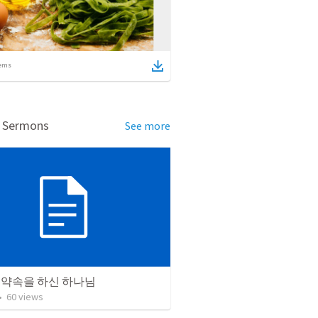
ems
d Sermons
See more
 약속을 하신 하나님
•
60
views