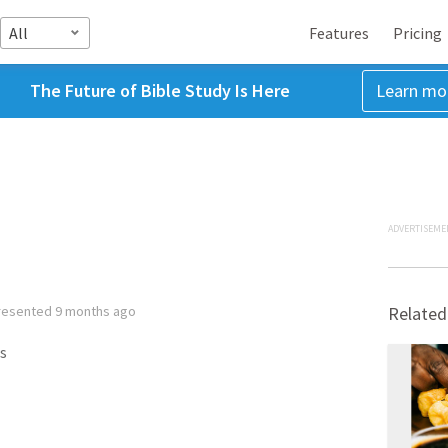
All
Features
Pricing
The Future of Bible Study Is Here
Learn mo
ADVERTISEME
resented
9 months ago
Related
s