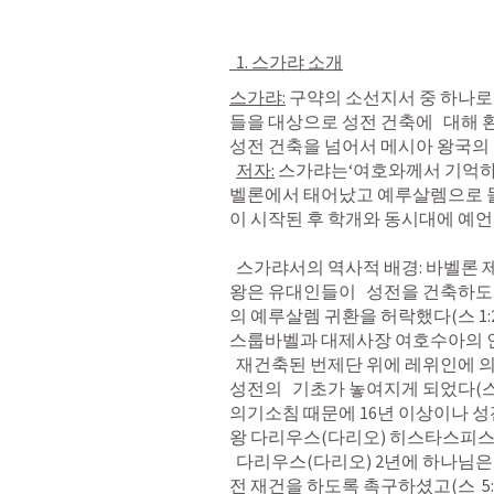
  1. 스가랴 소개
스가랴:
 구약의 소선지서 중 하나
들을 대상으로 성전 건축에   대해
성전 건축을 넘어서 메시아 왕국의 
저자:
 스가랴는‘여호와께서 기억하신
벨론에서 태어났고 예루살렘으로 돌아와
이 시작된 후 학개와 동시대에 예
  스가랴서의 역사적 배경: 바벨론 제국이 바사에 의해 멸망되자 바사의 고레스 
왕은 유대인들이   성전을 건축하
의 예루살렘 귀환을 허락했다(
스 1:
스룹바벨과 대제사장 여호수아의 
  재건축된 번제단 위에 레위인에 의한 희생 제사가 다시 제정되었고 귀환 2년에 
성전의   기초가 놓여지게 되었다(
스
의기소침 때문에 16년 이상이나 성전
왕 다리우스(다리오) 히스타스피스(BC
  다리우스(다리오) 2년에 하나님은 선지자   학개를 일으켜서 유대 백성들로 성
전 재건을 하도록 촉구하셨고(
스  5