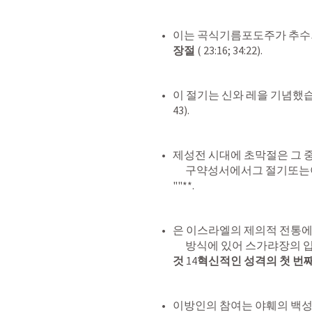
이는 곡식기름포도주가 추수되었으
장절
 ( 23:16; 34:22).
이 절기는 신와 레을 기념했
43).
제성전 시대에 초막절은 그 
      구약성서에서그 절기또는야훼의 절기로 지정되기도 했습니다2  **""  
""**.
은 이스라엘의 제의적 전통에 
      방식에 있어 스가랴장의
것
 14
혁신적인 성격의 첫 번
이방인의 참여는 야훼의 백성