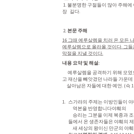
 1. 불분명한 구절들이 많아 주해에 어려운 부분이 많은 책으로 12소선지서 중 가
장   길다.
 2.
 본문 주해 
16 그때 예루살렘을 치러 온 모든
예루살렘으로 올라올 것이다. 그들
막절을 지낼 것이다.
내용 요약 및 해설:
      예루살렘을 공격하기 위해 모였으나 패배하고 재앙을 당했으며 공포에 빠졌
고 재산을 빼앗겼던 나라들 가운데

     살아남은 자들에 대한 예언. (
슥 1
스가랴의 주제는 이방인들이 야
     역본을 반영합니다야훼의

     승리는 그분을 이제 복종과 조공을 받는 광대한 영토의 황제로 세우며나라
들에서 온 생존자들은 야훼의 
     새 세상의 왕이신 만군의 야훼께 경배하기 위해 예루살렘으로 순례합니다