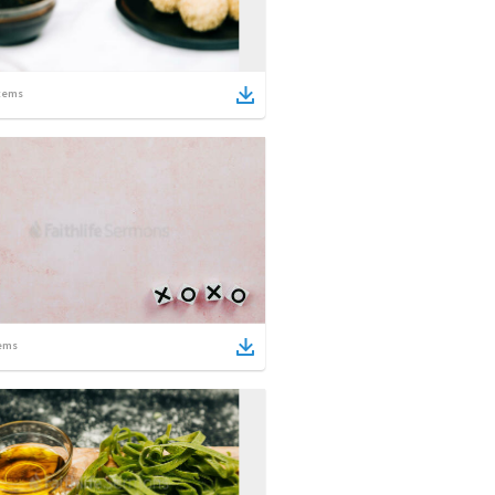
tems
ems