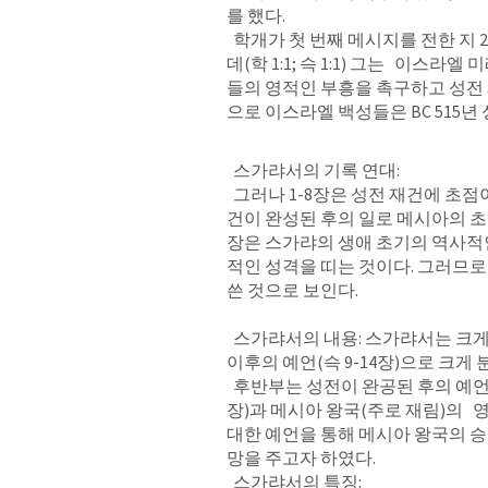
를 했다.

  학개가 첫 번째 메시지를 전한 지 2개월 후에 스가랴가 예언 사역을 시작하였는
데(
학 1:1
; 
슥 1:1
) 그는   이스라엘
들의 영적인 부흥을 촉구하고 성전 
으로 이스라엘 백성들은 BC 515년
  스가랴서의 기록 연대: 

  그러나 1-8장은 성전 재건에 초점이 맞추어져 기록된 것이고 9-14장은 성전 재
건이 완성된 후의 일로 메시아의 초림
장은 스가랴의 생애 초기의 역사적인
적인 성격을 띠는 것이다. 그러므로 
쓴 것으로 보인다.

  스가랴서의 내용: 스가랴서는 크게
이후의 예언(
슥 9-14장
)으로 크게 분
  후반부는 성전이 완공된 후의 예
장
)과 메시아 왕국(주로 재림)의   
대한 예언을 통해 메시아 왕국의 승
망을 주고자 하였다.

  스가랴서의 특징:
