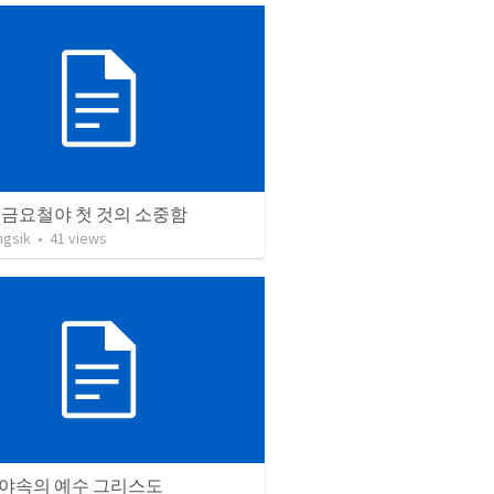
02 금요철야 첫 것의 소중함
ngsik
•
41
views
야속의 예수 그리스도