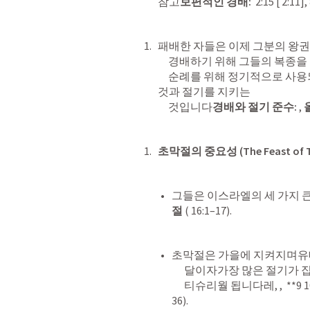
참고
보편적인 경배:
  2:15 [ 2:11],
패배한 자들은 이제 그분의 왕
     경배하기 위해 그들의 복종을 표현합니다이 동사는 구약성서에서 성지

     순례를 위해 정기적으로 사용되었으며이 여정의 두 가지 목적은 경배하는 
것과 절기를 지키는

     것입니다
경배와 절기 준수:
 , 
초막절의 중요성 (The Feast of Ta
그들은 이스라엘의 세 가지 큰
절
 ( 16:1–17).
초막절은 가을에 지켜지며유
      달이자가장 많은 절기가 집중된월이나월의 거룩한 달인

      티슈리월 됩니다레, ,  **9 1
36).