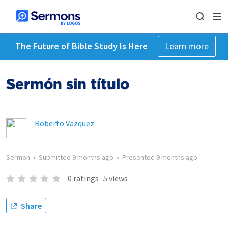
The Future of Bible Study Is Here
Learn more
Sermón sin título
Roberto Vazquez
Sermon
•
Submitted
9 months ago
•
Presented
9 months ago
0
ratings
·
5
views
Share