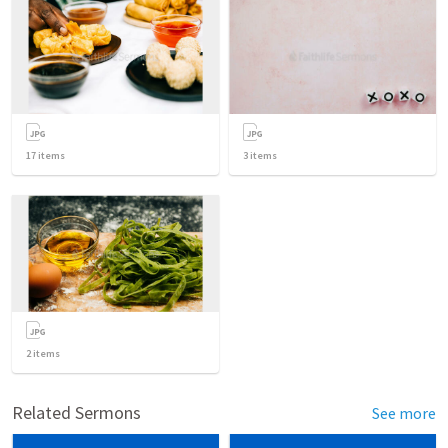
17
items
3
items
2
items
Related Sermons
See more