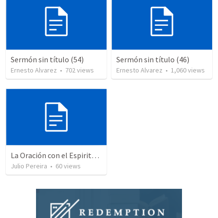
Sermón sin título (54)
Sermón sin título (46)
Ernesto Alvarez
•
702
views
Ernesto Alvarez
•
1,060
views
La Oración con el Espiritu Santo y el Entendimiento
Julio Pereira
•
60
views