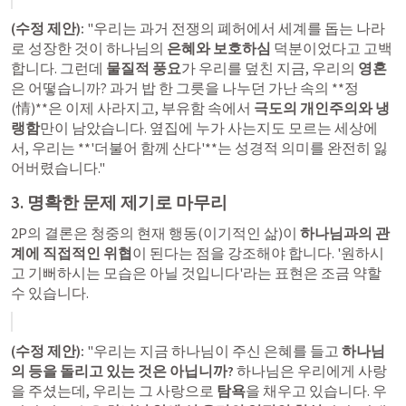
(수정 제안):
 "우리는 과거 전쟁의 폐허에서 세계를 돕는 나라
로 성장한 것이 하나님의 
은혜와 보호하심
 덕분이었다고 고백
합니다. 그런데 
물질적 풍요
가 우리를 덮친 지금, 우리의 
영혼
은 어떻습니까? 과거 밥 한 그릇을 나누던 가난 속의 **정
(情)**은 이제 사라지고, 부유함 속에서 
극도의 개인주의와 냉
랭함
만이 남았습니다. 옆집에 누가 사는지도 모르는 세상에
서, 우리는 **'더불어 함께 산다'**는 성경적 의미를 완전히 잃
어버렸습니다."
3. 명확한 문제 제기로 마무리
2P의 결론은 청중의 현재 행동(이기적인 삶)이 
하나님과의 관
계에 직접적인 위협
이 된다는 점을 강조해야 합니다. '원하시
고 기뻐하시는 모습은 아닐 것입니다'라는 표현은 조금 약할 
수 있습니다.
(수정 제안):
 "우리는 지금 하나님이 주신 은혜를 들고 
하나님
의 등을 돌리고 있는 것은 아닙니까?
 하나님은 우리에게 사랑
을 주셨는데, 우리는 그 사랑으로 
탐욕
을 채우고 있습니다. 우