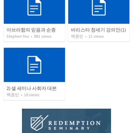
아브라함의 믿음과 순종
바리스타 창세기 강의안(1)
Stephen Yoo
•
881
views
백종빈
•
11
views
2) 셀 세미나 사회자 대본
백종빈
•
16
views