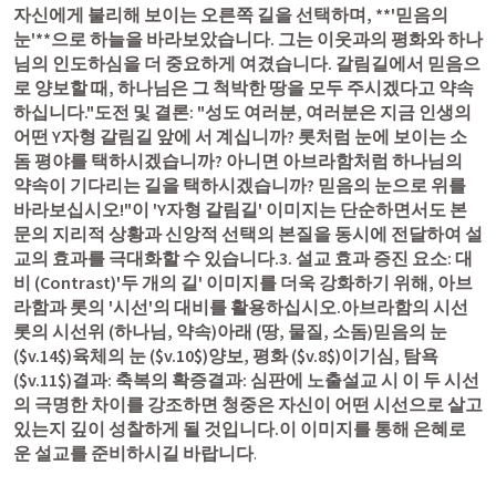
자신에게 불리해 보이는 오른쪽 길을 선택하며, **'믿음의 
눈'**으로 하늘을 바라보았습니다. 그는 이웃과의 평화와 하나
님의 인도하심을 더 중요하게 여겼습니다. 갈림길에서 믿음으
로 양보할 때, 하나님은 그 척박한 땅을 모두 주시겠다고 약속
하십니다."도전 및 결론: "성도 여러분, 여러분은 지금 인생의 
어떤 Y자형 갈림길 앞에 서 계십니까? 롯처럼 눈에 보이는 소
돔 평야를 택하시겠습니까? 아니면 아브라함처럼 하나님의 
약속이 기다리는 길을 택하시겠습니까? 믿음의 눈으로 위를 
바라보십시오!"이 'Y자형 갈림길' 이미지는 단순하면서도 본
문의 지리적 상황과 신앙적 선택의 본질을 동시에 전달하여 설
교의 효과를 극대화할 수 있습니다.3. 설교 효과 증진 요소: 대
비 (Contrast)'두 개의 길' 이미지를 더욱 강화하기 위해, 아브
라함과 롯의 '시선'의 대비를 활용하십시오.아브라함의 시선
롯의 시선위 (하나님, 약속)아래 (땅, 물질, 소돔)믿음의 눈 
($v.14$)육체의 눈 ($v.10$)양보, 평화 ($v.8$)이기심, 탐욕 
($v.11$)결과: 축복의 확증결과: 심판에 노출설교 
시 이
 두 시선
의 극명한 차이를 강조하면 청중은 자신이 어떤 시선으로 살고 
있는지 깊이 성찰하게 될 것입니다.이 이미지를 통해 은혜로
운 설교를 준비하시길 바랍니다
.