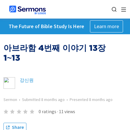
The Future of Bible Study Is Here
Learn more
아브라함 4번째 이야기 13장
1~13
강신원
Sermon
•
Submitted
8 months ago
•
Presented
8 months ago
0
ratings
·
11
views
Share