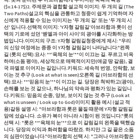
($v.14-17$)2. 주제문과 결합할 설교적 이미지: 두 개의 길 (The 
Two Paths)설교의 핵심을 관통하고 청중이 쉽게 기억하며 자
신에게 적용할 수 있는 이미지는 '두 개의 길' 또는 '두 개의 시
선' 입니다.선택적 이미지: 'Y자형 갈림길'아브라함과 롯이 선
택의 기로에 섰던 '벧엘과 아이 사이'의 광야를 시각화하는 방
법입니다.이미지의 구조: Y자형 갈림길청중에게 제시: "우리
의 신앙 여정에는 종종 이 Y자형 갈림길이 나타납니다."왼쪽 
길 (롯의 선택):묘사: **'육체의 눈'**이 이끄는 길. 푸르고 비옥
하며(소돔 평야), 세상적으로 매력적이지만(애굽 땅 같음), 결
국 파멸로 이어지는 길입니다.키워드: 세속적 번영, 안락함, 보
이는 것 추구 (Look at what is seen)오른쪽 길 (아브라함의 선
택):묘사: **'믿음의 눈'**이 이끄는 길. 당장은 척박하고(광야), 
손해를 보는 것 같으나, 하나님의 약속과 평화가 있는 길입니
다.키워드: 믿음의 순종, 양보, 보이지 않는 것 추구 (Look at 
what is unseen / Look up to God)이미지 활용 예시 (설교 적
용)갈등 설명 시: "아브라함과 롯은 물질 때문에 Y자형 갈림길 
앞에 섰습니다. 소유가 복이 아니라 시험이 된 것입니다."롯의 
선택 시: "롯은 **'육체의 눈'**으로 이 갈림길의 왼쪽을 택했습
니다. 당장의 이익과 화려함을 따랐죠. 하지만 그 길 끝은 소돔
의 심판이었습니다."아브라함의 선택 시: "그러나 아브라함은 