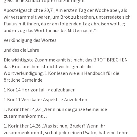
geistliche Schlachtopfer darzubringen. 
Apostelgeschichte 20,7
 „Am ersten Tag der Woche aber, als 
wir versammelt waren, um Brot zu brechen, unterredete sich 
Paulus mit ihnen, da er am folgenden Tag abreisen wollte; 
und er zog das Wort hinaus bis Mitternacht.“ 
Verkündigung des Wortes 
und des die Lehre 
Die wichtigste Zusammekunft ist nicht das BROT BRECHEN  
das Brot brechen ist nicht wichtiger als die 
Wortverkündigung. 1 Kor lesen wie ein Handbuch für die 
örtliche Gemeinde. 
1 Kor 14
 Horizontal -> aufzubauen 
1 Kor 11
 Vertikaler Aspekt -> Anzubeten 
1. Korinther 14,23
 „Wenn nun die ganze Gemeinde 
zusammenkommt … 
1. Korinther 14,26
 „Was ist nun, Brüder? Wenn ihr 
zusammenkommt, so hat jeder einen Psalm, hat eine Lehre, 