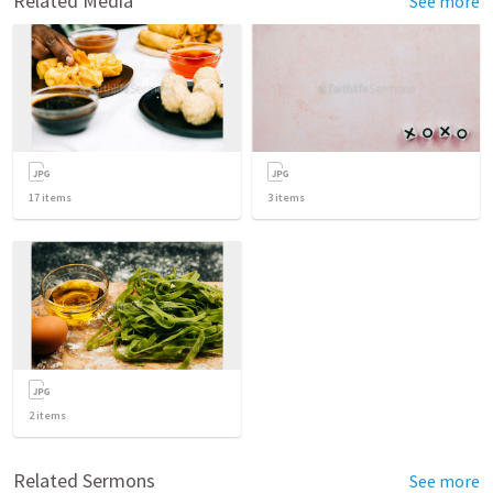
Related Media
See more
17
items
3
items
2
items
Related Sermons
See more