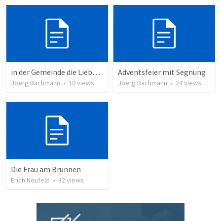
in der Gemeinde die Liebe Gottes leben
Adventsfeier mit Segnung
Joerg Bachmann
•
10
views
Joerg Bachmann
•
24
views
Die Frau am Brunnen
Erich Neufeld
•
32
views