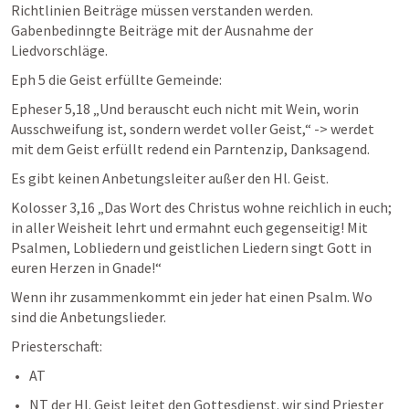
Richtlinien Beiträge müssen verstanden werden. 
Gabenbedinngte Beiträge mit der Ausnahme der 
Liedvorschläge. 
Eph 5
 die Geist erfüllte Gemeinde: 
Epheser 5,18
 „Und berauscht euch nicht mit Wein, worin 
Ausschweifung ist, sondern werdet voller Geist,“ -> werdet 
mit dem Geist erfüllt redend ein Parntenzip, Danksagend. 
Es gibt keinen Anbetungsleiter außer den Hl. Geist. 
Kolosser 3,16
 „Das Wort des Christus wohne reichlich in euch; 
in aller Weisheit lehrt und ermahnt euch gegenseitig! Mit 
Psalmen, Lobliedern und geistlichen Liedern singt Gott in 
euren Herzen in Gnade!“ 
Wenn ihr zusammenkommt ein jeder hat einen Psalm. Wo 
sind die Anbetungslieder. 
Priesterschaft: 
AT 
NT der Hl. Geist leitet den Gottesdienst. wir sind Priester 