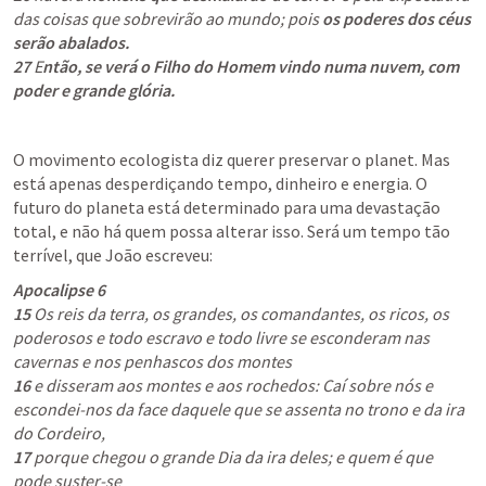
das coisas que sobrevirão ao mundo; pois
 os poderes dos céus 
serão abalados.
27
 E
ntão, se verá o Filho do Homem vindo numa nuvem, com 
poder e grande glória.
O movimento ecologista diz querer preservar o planet. Mas 
está apenas desperdiçando tempo, dinheiro e energia. O 
futuro do planeta está determinado para uma devastação 
total, e não há quem possa alterar isso. Será um tempo tão 
terrível, que João escreveu:
Apocalipse 6
15
 Os reis da terra, os grandes, os comandantes, os ricos, os 
poderosos e todo escravo e todo livre se esconderam nas 
16
 e disseram aos montes e aos rochedos: Caí sobre nós e 
escondei-nos da face daquele que se assenta no trono e da ira 
17
 porque chegou o grande Dia da ira deles; e quem é que 
pode suster-se