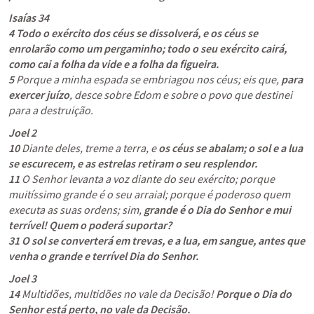
Isaías 34
4
Todo o exército dos céus se dissolverá, e os céus se 
enrolarão como um pergaminho; todo o seu exército cairá, 
como cai a folha da vide e a folha da figueira.
5
 Porque a minha espada se embriagou nos céus; eis que, 
para 
exercer juízo
, desce sobre Edom e sobre o povo que destinei 
para a destruição.
Joel 2
10 
Diante deles, treme a terra, e 
os céus se abalam; o sol e a lua 
se escurecem, e as estrelas retiram o seu resplendor.
11
 O Senhor levanta a voz diante do seu exército; porque 
muitíssimo grande é o seu arraial; porque é poderoso quem 
executa as suas ordens; sim, 
grande é o Dia do Senhor e mui 
terrível! Quem o poderá suportar?
31
O sol se converterá em trevas, e a lua, em sangue, antes que 
venha o grande e terrível Dia do Senhor.
Joel 3
14
 Multidões, multidões no vale da Decisão! 
Porque o Dia do 
Senhor está perto, no vale da Decisão.