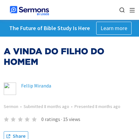
The Future of Bible Study Is Here
Learn more
A VINDA DO FILHO DO
HOMEM
Fellip Miranda
Sermon
•
Submitted
8 months ago
•
Presented
8 months ago
0
ratings
·
15
views
Share