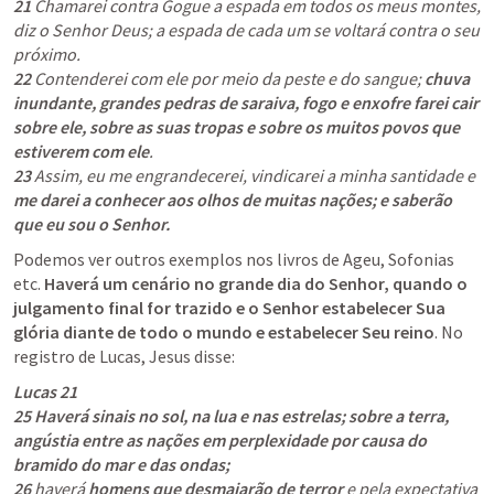
21
 Chamarei contra Gogue a espada em todos os meus montes, 
diz o Senhor Deus; a espada de cada um se voltará contra o seu 
22
 Contenderei com ele por meio da peste e do sangue; 
chuva 
inundante, grandes pedras de saraiva, fogo e enxofre farei cair 
sobre ele, sobre as suas tropas e sobre os muitos povos que 
estiverem com ele
23
 Assim, eu me engrandecerei, vindicarei a minha santidade e 
me darei a conhecer aos olhos de muitas nações; e saberão 
que eu sou o Senhor.
Podemos ver outros exemplos nos livros de Ageu, Sofonias 
etc. 
Haverá um cenário no grande dia do Senhor, quando o 
julgamento final for trazido e o Senhor estabelecer Sua 
glória diante de todo o mundo e estabelecer Seu reino
. No 
registro de Lucas, Jesus disse:
Lucas 21
25
Haverá sinais no sol, na lua e nas estrelas; sobre a terra, 
angústia entre as nações em perplexidade por causa do 
bramido do mar e das ondas;
26
 haverá 
homens que desmaiarão de terror
 e pela expectativa 