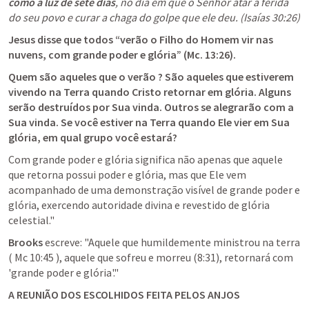
como a luz de sete dias
, no dia em que o Senhor atar a ferida 
do seu povo e curar a chaga do golpe que ele deu. (
Isaías 30:26
)
Jesus disse que todos “verão o Filho do Homem vir nas 
nuvens, com grande poder e glória” (
Mc. 13:26
).
Quem são aqueles que o verão ? São aqueles que estiverem 
vivendo na Terra quando Cristo retornar em glória. Alguns 
serão destruídos por Sua vinda. Outros se alegrarão com a 
Sua vinda. Se você estiver na Terra quando Ele vier em Sua 
glória, em qual grupo você estará? 
Com grande poder e glória significa não apenas que aquele 
que retorna possui poder e glória, mas que Ele vem 
acompanhado de uma demonstração visível de grande poder e 
glória, exercendo autoridade divina e revestido de glória 
celestial."
Brooks
 escreve: "Aquele que humildemente ministrou na terra 
( 
Mc 10:45
 ), aquele que sofreu e morreu (8:31), retornará com 
'grande poder e glória'." 
A REUNIÃO DOS ESCOLHIDOS FEITA PELOS ANJOS