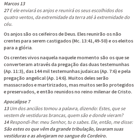
Marcos 13
27
 E ele enviará os anjos e reunirá os seus escolhidos dos 
quatro ventos, da extremidade da terra até à extremidade do 
céu.
Os anjos são os ceifeiros de Deus. Eles reunirão os não 
crentes para serem castigados (Mc. 13:41,49-50) e os eleitos 
para a glória
.
Os crentes vivos naquela naquele momento são os que se 
converteram através da pregação das duas testemunhas 
(
Ap. 11:3
), das 144 mil testemunhas judaicas (
Ap. 7:6
) e pela 
pregação angelical (
Ap. 14:6
). Muitos deles serão 
massacrados e martirizados, mas muitos serão protegidos 
e preservados, e então reunidos no reino milenar de Cristo.
Apocalipse 7
13
 Um dos anciãos tomou a palavra, dizendo: Estes, que se 
14
 Respondi-lhe: meu Senhor, tu o sabes. Ele, então, me disse: 
São estes os que vêm da grande tribulação, lavaram suas 
vestiduras e as alvejaram no sangue do Cordeiro.