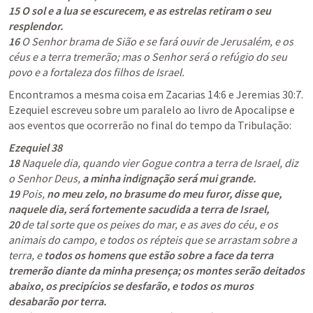
15 O sol e a lua se escurecem, e as estrelas retiram o seu 
resplendor.
16
 O Senhor brama de Sião e se fará ouvir de Jerusalém, e os 
céus e a terra tremerão; mas o Senhor será o refúgio do seu 
povo e a fortaleza dos filhos de Israel.
Encontramos a mesma coisa em 
Zacarias 14:6
 e 
Jeremias 30:7
. 
Ezequiel escreveu sobre um paralelo ao livro de Apocalipse e 
aos eventos que ocorrerão no final do tempo da Tribulação:
Ezequiel 38
18
 Naquele dia, quando vier Gogue contra a terra de Israel, diz 
o Senhor Deus,
 a minha indignação será mui grande.
19
 Pois, 
no meu zelo, no brasume do meu furor, disse que, 
naquele dia, será fortemente sacudida a terra de Israel,
20
 de tal sorte que os peixes do mar, e as aves do céu, e os 
animais do campo, e todos os répteis que se arrastam sobre a 
terra, e 
todos os homens que estão sobre a face da terra 
tremerão diante da minha presença; os montes serão deitados 
abaixo, os precipícios se desfarão, e todos os muros 
desabarão por terra.