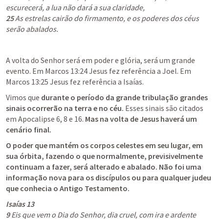
25
 As estrelas cairão do firmamento, e os poderes dos céus 
serão abalados.
A volta do Senhor será em poder e glória, será um grande 
evento. Em 
Marcos 13:24
 Jesus fez referência a Joel. Em 
Marcos 13:25
 Jesus fez referência a Isaías.
Vimos que 
durante o período da grande tribulação grandes 
sinais ocorrerão na terra e no céu.
 Esses sinais são citados 
em 
Apocalipse 6
, 
8
 e 16. 
Mas na volta de Jesus haverá um 
cenário final.
O poder que mantém os corpos celestes em seu lugar, em 
sua órbita, fazendo o que normalmente, previsivelmente 
continuam a fazer, será alterado e abalado. Não foi uma 
informação nova para os discípulos ou para qualquer judeu 
que conhecia o Antigo Testamento.
Isaías 13
9
 Eis que vem o Dia do Senhor, dia cruel, com ira e ardente 