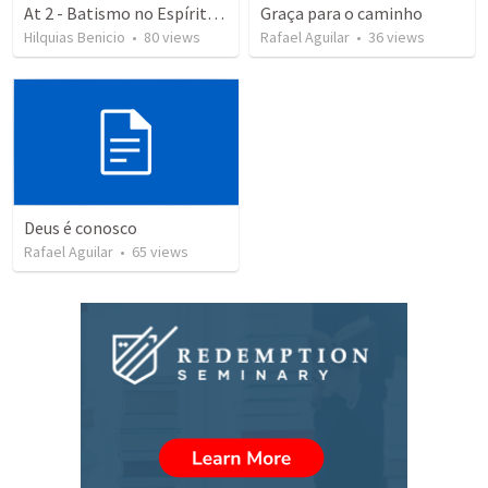
At 2 - Batismo no Espírito Santo
Graça para o caminho
Hilquias Benicio
•
80
views
Rafael Aguilar
•
36
views
Deus é conosco
Rafael Aguilar
•
65
views