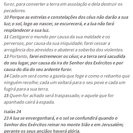
furor, para converter a terra em assolação e dela destruir os 
10
Porque as estrelas e constelações dos céus não darão a sua 
luz; o sol, logo ao nascer, se escurecerá, e a lua não fará 
resplandecer a sua luz.
11
 Castigarei o mundo por causa da sua maldade e os 
perversos, por causa da sua iniquidade; farei cessar a 
13
 Portanto, 
farei estremecer os céus; e a terra será sacudida 
do seu lugar, por causa da ira do Senhor dos Exércitos e por 
causa do dia do seu ardente furor.
14
 Cada um será como a gazela que foge e como o rebanho que 
ninguém recolhe; cada um voltará para o seu povo e cada um 
15
 Quem for achado será traspassado; e aquele que for 
apanhado cairá à espada.
Isaías 24
23
A lua se envergonhará, e o sol se confundirá quando o 
Senhor dos Exércitos reinar no monte Sião e em Jerusalém; 
perante os seus anciãos haverá glória.