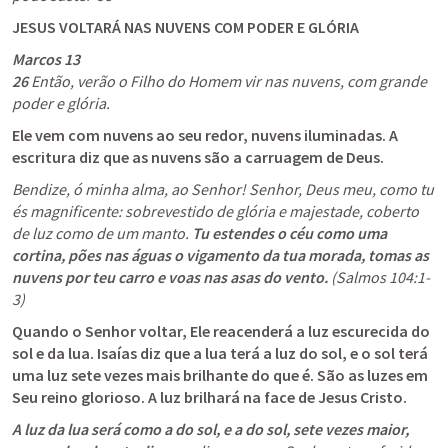
JESUS VOLTARÁ NAS NUVENS COM PODER E GLÓRIA
Marcos 13
26
 Então, verão o Filho do Homem vir nas nuvens, com grande 
poder e glória.
Ele vem com nuvens ao seu redor, nuvens iluminadas. A 
escritura diz que as nuvens são a carruagem de Deus.
Bendize, ó minha alma, ao Senhor! Senhor, Deus meu, como tu 
és magnificente: sobrevestido de glória e majestade, coberto 
de luz como de um manto. 
Tu estendes o céu como uma 
cortina, pões nas águas o vigamento da tua morada, tomas as 
nuvens por teu carro e voas nas asas do vento.
 (
Salmos 104:1-
3
)
Quando o Senhor voltar, Ele reacenderá a luz escurecida do 
sol e da lua. Isaías diz que a lua terá a luz do sol, e o sol terá 
uma luz sete vezes mais brilhante do que é. São as luzes em 
Seu reino glorioso. A luz brilhará na face de Jesus Cristo.
A luz da lua será como a do sol, e a do sol, sete vezes maior, 