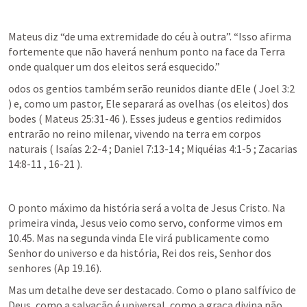
Mateus diz “de uma extremidade do céu à outra”. “Isso afirma 
fortemente que não haverá nenhum ponto na face da Terra 
onde qualquer um dos eleitos será esquecido.” 
odos os gentios também serão reunidos diante dEle ( 
Joel 3:2
) e, como um pastor, Ele separará as ovelhas (os eleitos) dos 
bodes ( 
Mateus 25:31-46
 ). Esses judeus e gentios redimidos 
entrarão no reino milenar, vivendo na terra em corpos 
naturais ( 
Isaías 2:2-4
 ; 
Daniel 7:13-14
 ; 
Miquéias 4:1-5
 ; 
Zacarias 
14:8-11
 , 
16-21
 ).
O ponto máximo da história será a volta de Jesus Cristo. Na 
primeira vinda, Jesus veio como servo, conforme vimos em 
10.45. Mas na segunda vinda Ele virá publicamente como 
Senhor do universo e da história, Rei dos reis, Senhor dos 
senhores (
Ap 19.16
).
Mas um detalhe deve ser destacado. Como o plano salfívico de 
Deus, como a salvação é universal, como a graça divina não 