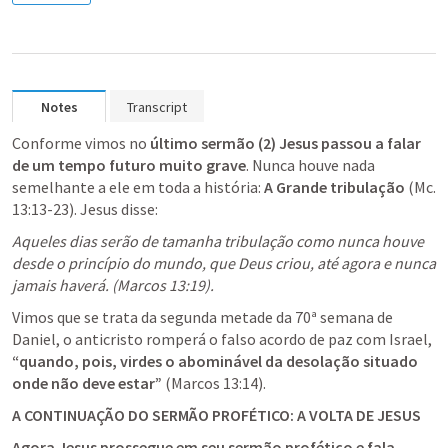
Notes
Transcript
Conforme vimos no 
último sermão (2)
Jesus passou a falar 
de um tempo futuro muito grave
. Nunca houve nada 
semelhante a ele em toda a história: 
A Grande tribulação
 (
Mc. 
13:13-23
). Jesus disse:
Aqueles dias serão de tamanha tribulação como nunca houve 
desde o princípio do mundo, que Deus criou, até agora e nunca 
jamais haverá. (
Marcos 13:19
).
Vimos que se trata da segunda metade da 70ª semana de 
Daniel, o anticristo romperá o falso acordo de paz com Israel, 
“quando, pois, virdes o abominável da desolação situado 
onde não deve estar”
 (
Marcos 13:14
).
A CONTINUAÇÃO DO SERMÃO PROFÉTICO: A VOLTA DE JESUS
Agora Jesus prossegue em seu sermão profético e fala 