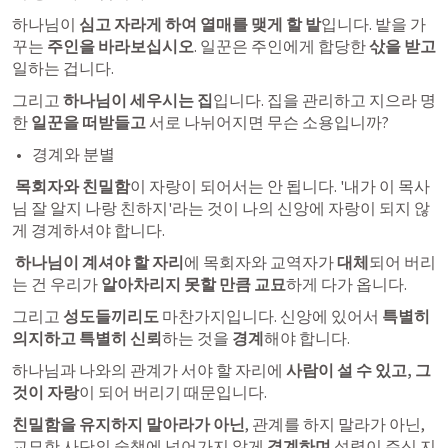
하나님이 
심고 자라게 하여 열매를 맺게 할 밭
입니다. 밭을 가
꾸는 
주인을 바라보십시오
. 일꾼은 주인에게 합당한
 삯을 받고
일하는 겁니다. 
그리고 
하나님이 세우시는 집
입니다. 집을 관리하고 지으라 명
한 
일꾼을 떠받들고
 서로 나뉘어지면 무슨 소용입니까? 
경계와 분별
 목회자와 친밀함
이 자랑이 되어서는 안 됩니다. '내가 이 목사
님 잘 알지 나랑 친하지'라는 것이 나의 신앙에 자랑이 되지 않
게 경계하셔야 합니다.
하나님이 계셔야 할 자리
에 목회자와 교역자가 
대체
되어 버리
는 건 우리가
 알아차리지 못할 만큼 교묘
하게 다가 옵니다. 
그리고
 성도들끼리도
 마찬가지입니다. 신앙에 있어서
 특별히 
의지하고 특별히 신뢰
하는 것을 
경계
해야 합니다. 
하나님과 나와의 관계가 서야 할 자리에 
사람이 설 수 있고, 그
것이 자랑
이 되어 버리기 때문입니다. 
친밀함을 유지하지 말아라가 아닌
, 관계를 하지 말라가 아닌, 
교묘한 사단의 술책에 넘어가지 않게
 경계하며
 성령이 주신 지