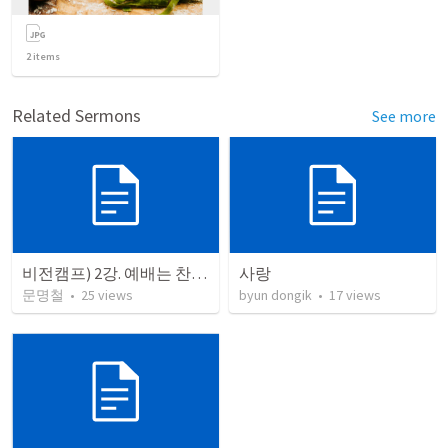
2
items
Related Sermons
See more
비전캠프) 2강. 예배는 찬양입니다 2 (구원받은 자의 반응)
사랑
문명철
•
25
views
byun dongik
•
17
views