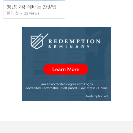
청년) 2강. 예배는 찬양입니다 2 (구원받은 자의 반응)
문명철
•
22
views