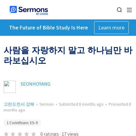
The Future of Bible Study Is Here
Learn more
사람을 자랑하지 말고 하나님만 바
라보십시오
SEONHOYANG
고린도전서 강해
•
Sermon
•
Submitted
8 months ago
•
Presented
8
months ago
1 Corinthians 3:5–9
0
ratings
·
17
views