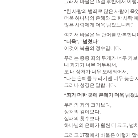
그래서 바울은 15절 후반에서 이렇
“한 사람의 범죄로 많은 사람이 죽
더욱 하나님의 은혜와 그 한 사람 
많은 사람에게 더욱 넘쳤느니라.”
“더욱”
, 
“넘쳤다”
이것이 복음의 정수입니다.
우리는 종종 죄의 무게가 너무 커보여
내 과거가 너무 어두워서,

또 내 상처가 너무 오래되어서,

“나는 은혜를 누리기엔 너무 늦은 사
그러나 성경은 말합니다.
“죄가 더한 곳에 은혜가 더욱 넘쳤느
우리의 죄의 크기보다,

상처의 깊이보다,

실패의 횟수보다

하나님의 은혜가 훨씬 더 크고, 넘
그리고 17절에서 바울은 이렇게 말