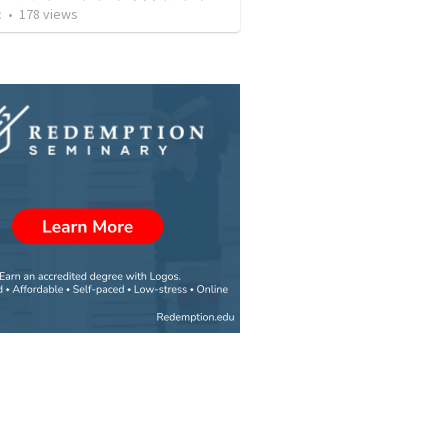
c
•
178
views