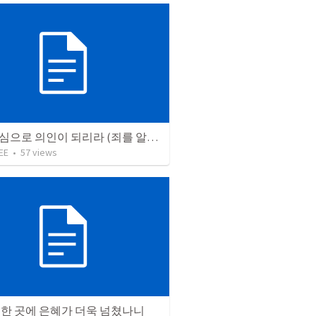
순종하심으로 의인이 되리라 (죄를 알게되는 은혜, 선물)
EE
•
57
views
더한 곳에 은혜가 더욱 넘쳤나니