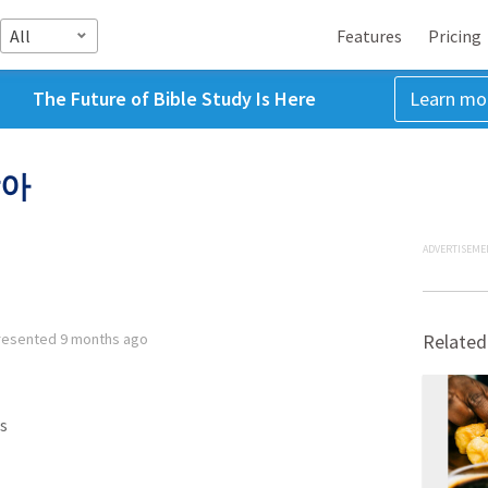
All
Features
Pricing
The Future of Bible Study Is Here
Learn mo
암아
ADVERTISEME
resented
9 months ago
Related
s