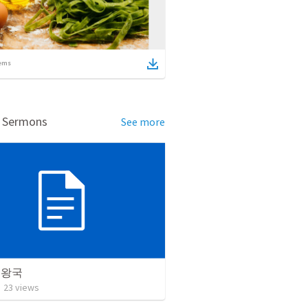
ems
d Sermons
See more
 왕국
•
23
views