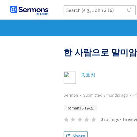
한 사람으로 말미
송호정
Sermon
•
Submitted
8 months ago
•
P
Romans 5:12–21
0
ratings
·
16
view
Share