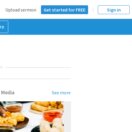
Upload sermon
Get started for FREE
Sign in
re
NT
 Media
See more