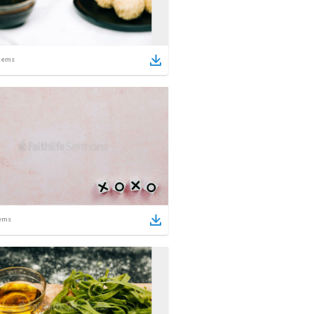
tems
ems