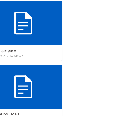
 que pase
Pale
•
62
views
ntios13v8-13