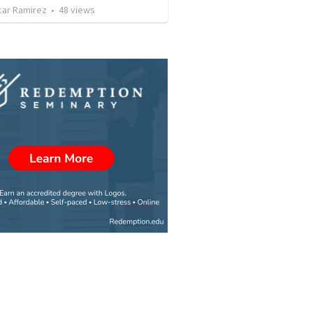
car Ramirez
•
48
views