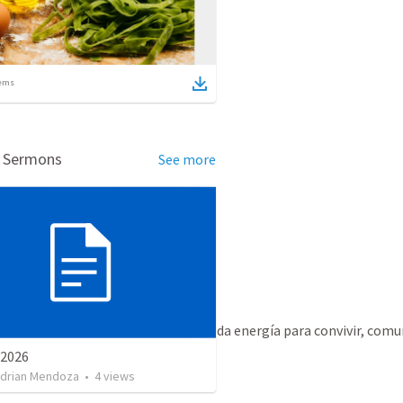
ems
d Sermons
See more
uentro y unión con otro ser.
 de unión, nos completa, alegra y da energía para convivir, comun
 2026
Adrian Mendoza
•
4
views