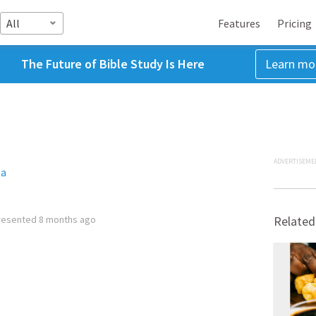
All
Features
Pricing
The Future of Bible Study Is Here
Learn mo
ADVERTISEME
la
resented
8 months ago
Related