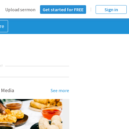
Upload sermon
Get started for FREE
Sign in
re
NT
 Media
See more