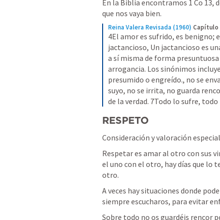
En la Biblia encontramos 
1 Co 13
, 
que nos vaya bien.
Reina Valera Revisada (1960)
Capítulo
4El amor es sufrido, es benigno; e
jactancioso, Un jactancioso es una 
a sí misma de forma presuntuosa y
arrogancia. Los sinónimos incluy
presumido o engreído., no se enva
suyo, no se irrita, no guarda renco
de la verdad. 7Todo lo sufre, todo
RESPETO
Consideración y valoración especial
Respetar es amar al otro con sus vir
el uno con el otro, hay días que lo t
otro.
A veces hay situaciones donde pode
siempre escucharos, para evitar en
Sobre todo no os guardéis rencor po