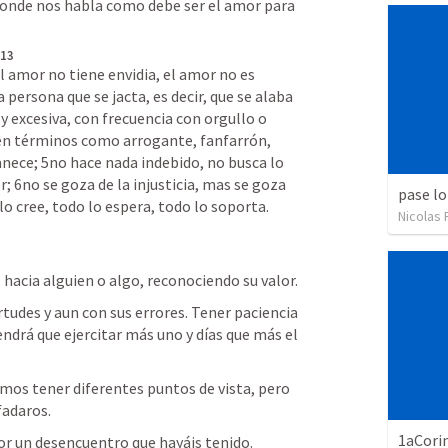
donde nos habla como debe ser el amor para 
 13
l amor no tiene envidia, el amor no es 
persona que se jacta, es decir, que se alaba 
 excesiva, con frecuencia con orgullo o 
en términos como arrogante, fanfarrón, 
nece; 5no hace nada indebido, no busca lo 
r; 6no se goza de la injusticia, mas se goza 
pase lo
 lo cree, todo lo espera, todo lo soporta.
Nicolas 
 hacia alguien o algo, reconociendo su valor. 
tudes y aun con sus errores. Tener paciencia 
endrá que ejercitar más uno y días que más el 
mos tener diferentes puntos de vista, pero 
fadaros.
1aCori
r un desencuentro que hayáis tenido. 