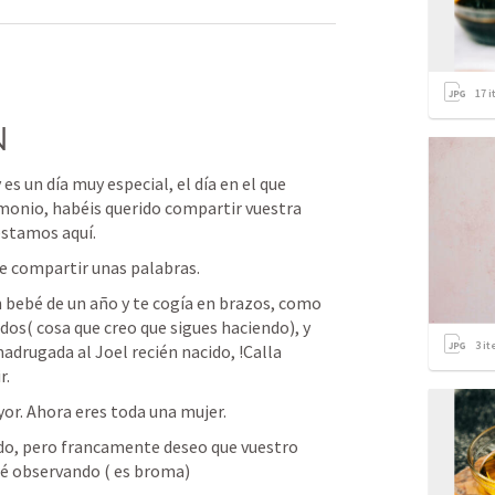
17
i
N
s un día muy especial, el día en el que 
monio, habéis querido compartir vuestra 
estamos aquí.
e compartir unas palabras.
 bebé de un año y te cogía en brazos, como 
dos( cosa que creo que sigues haciendo), y 
3
it
adrugada al Joel recién nacido, !Calla 
r.
or. Ahora eres toda una mujer.
do, pero francamente deseo que vuestro 
aré observando ( es broma)