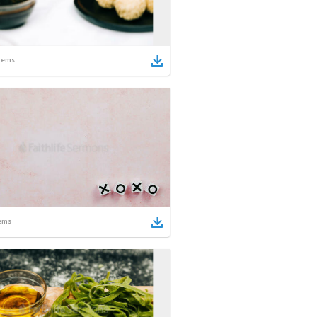
tems
ems