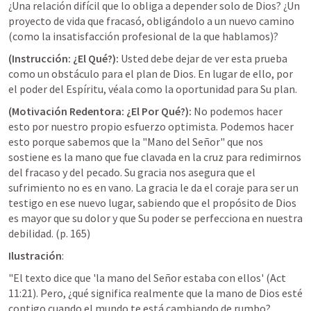
¿Una relación difícil que lo obliga a depender solo de Dios? ¿Un 
proyecto de vida que fracasó, obligándolo a un nuevo camino 
(como la insatisfacción profesional de la que hablamos)?
(Instrucción: ¿El Qué?):
Usted debe dejar de ver esta prueba 
como un obstáculo para el plan de Dios. En lugar de ello, por 
el poder del Espíritu, véala como la oportunidad para Su plan.
(Motivación Redentora: ¿El Por Qué?):
No podemos hacer 
esto por nuestro propio esfuerzo optimista. Podemos hacer 
esto porque sabemos que la "Mano del Señor" que nos 
sostiene es la mano que fue clavada en la cruz para redimirnos 
del fracaso y del pecado. Su gracia nos asegura que el 
sufrimiento no es en vano. La gracia le da el coraje para ser un 
testigo en ese nuevo lugar, sabiendo que el propósito de Dios 
es mayor que su dolor y que Su poder se perfecciona en nuestra 
debilidad.
 (p. 165)
Ilustración
:
"
El texto dice que 'la mano del Señor estaba con ellos' (
Act 
11:21
). Pero, ¿qué significa realmente que la mano de Dios esté 
contigo cuando el mundo te está cambiando de rumbo? 