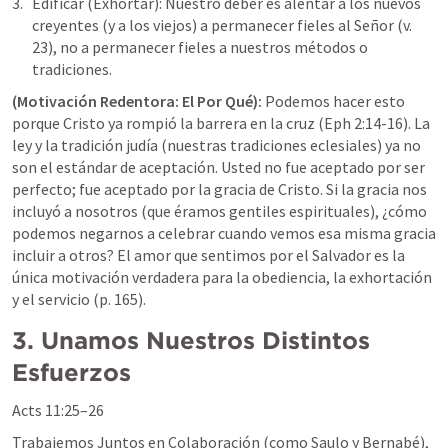
Edificar (Exhortar):
 Nuestro deber es alentar a los nuevos 
creyentes (y a los viejos) a permanecer fieles al Señor (v. 
23), no a permanecer fieles a nuestros métodos o 
tradiciones.
(Motivación Redentora: El Por Qué):
 Podemos hacer esto 
porque Cristo ya rompió la barrera en la cruz (
Eph 2:14-16
). La 
ley y la tradición judía (nuestras tradiciones eclesiales) ya no 
son el estándar de aceptación. Usted no fue aceptado por ser 
perfecto; fue aceptado por la gracia de Cristo. Si la gracia nos 
incluyó a nosotros (que éramos gentiles espirituales), ¿cómo 
podemos negarnos a celebrar cuando vemos esa misma gracia 
incluir a otros? El amor que sentimos por el Salvador es la 
única motivación verdadera para la obediencia, la exhortación 
y el servicio (p. 165).
3. Unamos Nuestros Distintos 
Esfuerzos
Acts 11:25–26
Trabajemos Juntos en Colaboración (como Saulo y Bernabé), 