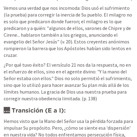
Vemos una verdad que nos incomoda: Dios usó el sufrimiento 
(la prueba) para corregir la inercia de Su pueblo. El milagro no 
es solo que predicaron donde fueron; el milagro es lo que 
predicaron y a quién: "algunos de ellos, varones de Chipre y de 
Cirene... hablaron también a los griegos, anunciando el 
evangelio del Señor Jesús" (v. 20). Estos creyentes anónimos 
rompieron la barrera que los Apóstoles habían sido lentos en 
cruzar.
¿Por qué tuvo éxito? El versículo 21 nos da la respuesta, no en 
el esfuerzo de ellos, sino en el agente divino: "Y la mano del 
Señor estaba con ellos." Dios no solo permitió el sufrimiento, 
sino que lo utilizó para hacer avanzar Su plan más allá de los 
límites humanos. La gracia de Dios usa nuestra prueba para 
corregir nuestra obediencia limitada. (p. 138)
🌉 Transición (E a I):
Hemos visto que la Mano del Señor usa la pérdida forzada para 
impulsar Su propósito. Pero, ¿cómo se siente esa 'dispersión' 
en nuestra vida? No todos enfrentamos persecución física, 