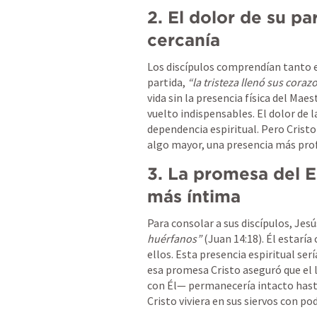
2. El dolor de su pa
cercanía
Los discípulos comprendían tanto es
partida, 
“la tristeza llenó sus coraz
vida sin la presencia física del Maest
vuelto indispensables. El dolor de l
dependencia espiritual. Pero Cristo
algo mayor, una presencia más prof
3. La promesa del Es
más íntima
Para consolar a sus discípulos, Jesú
huérfanos”
 (
Juan 14:18
). Él estaría
ellos. Esta presencia espiritual serí
esa promesa Cristo aseguró que el
con Él— permanecería intacto hasta e
Cristo viviera en sus siervos con pod