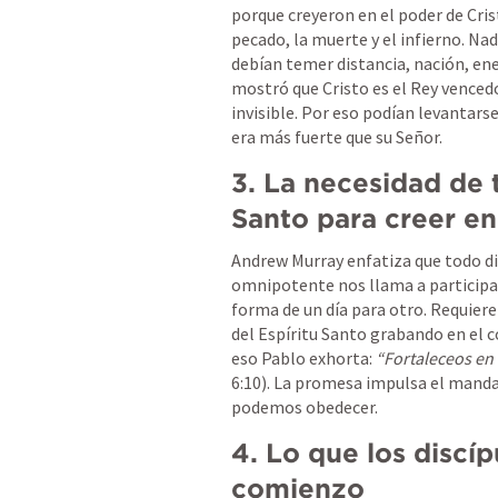
porque creyeron en el poder de Cris
pecado, la muerte y el infierno. Na
debían temer distancia, nación, ene
mostró que Cristo es el Rey vencedo
invisible. Por eso podían levantars
era más fuerte que su Señor.
3. La necesidad de t
Santo para creer e
Andrew Murray enfatiza que todo dis
omnipotente nos llama a participar 
forma de un día para otro. Requiere t
del Espíritu Santo grabando en el co
eso Pablo exhorta: 
“Fortaleceos en 
6:10
). La promesa impulsa el manda
podemos obedecer.
4. Lo que los discíp
comienzo