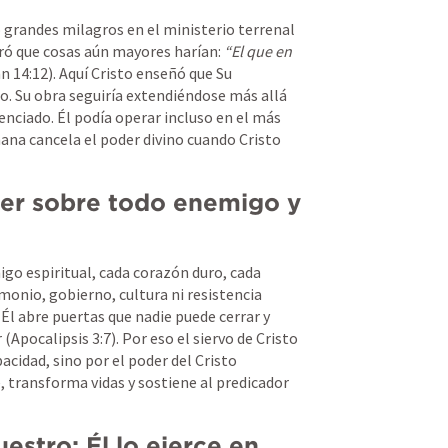
grandes milagros en el ministerio terrenal 
ró que cosas aún mayores harían: 
“El que en 
n 14:12
). Aquí Cristo enseñó que Su 
. Su obra seguiría extendiéndose más allá 
enciado. Él podía operar incluso en el más 
ana cancela el poder divino cuando Cristo 
der sobre todo enemigo y 
o espiritual, cada corazón duro, cada 
monio, gobierno, cultura ni resistencia 
Él abre puertas que nadie puede cerrar y 
 (
Apocalipsis 3:7
). Por eso el siervo de Cristo 
cidad, sino por el poder del Cristo 
, transforma vidas y sostiene al predicador 
estro: Él lo ejerce en 