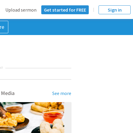
Upload sermon
Get started for FREE
Sign in
re
NT
 Media
See more