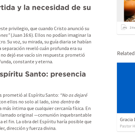
rtida y la necesidad de su 
te privilegio, que cuando Cristo anunció su 
2
it
ones”
 (
Juan 16:6
). Ellos no podían imaginar la 
ro. Su voz, su mirada, su guía diaria se habían 
a separación reveló cuán profunda era su 
Relate
 no dejó ese vacío sin respuesta: prometió 
unda, constante y eterna.
píritu Santo: presencia 
s prometió al Espíritu Santo: 
“No os dejaré 
 con ellos no solo al lado, sino 
dentro
 de 
a más íntima que cualquier cercanía física. En 
 llamado original —comunión inquebrantable 
Gracia
l fin. La obra del Espíritu haría posible que 
Pastor H
er, dirección y fuerza divina.