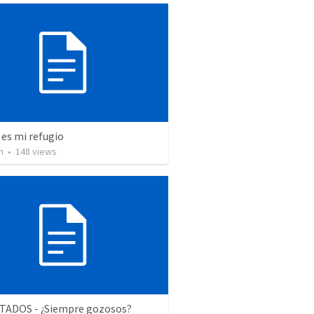
es mi refugio
n
•
148
views
ADOS - ¿Siempre gozosos?