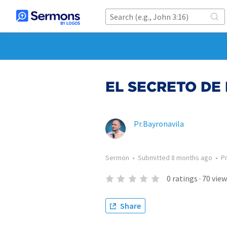
EL SECRETO DE
Pr.Bayronavila
Sermon
•
Submitted
8 months ago
•
P
0
ratings
·
70
view
Share