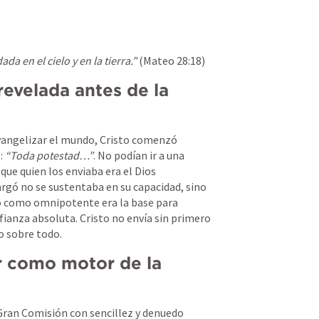
a en el cielo y en la tierra.”
 (
Mateo 28:18
)
evelada antes de la 
evangelizar el mundo, Cristo comenzó 
: 
“Toda potestad…”
. No podían ir a una 
que quien los enviaba era el Dios 
rgó no se sustentaba en su capacidad, sino 
to como omnipotente era la base para 
ianza absoluta. Cristo no envía sin primero 
o sobre todo.
r como motor de la 
Gran Comisión con sencillez y denuedo 