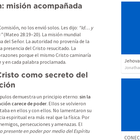
n: misión acompañada 
isión, no los envió solos. Les dijo: 
“Id… y 
s”
 (
Mateo 28:19–20
). La misión mundial 
del Señor. La autoridad no provenía de la 
la presencia del Cristo resucitado. La 
orazones porque el mismo Cristo caminaría 
Jehova 
je y en cada palabra proclamada.
Jonatha
Cristo como secreto del 
ción
ípulos demuestra un principio eterno: 
sin la 
cación carece de poder
. Ellos se volvieron 
aba en ellos y con ellos. No lamentaron su 
a espiritual era más real que la física. Por 
enemigos, persecuciones y amenazas. El 
to presente en poder por medio del Espíritu 
CONECT