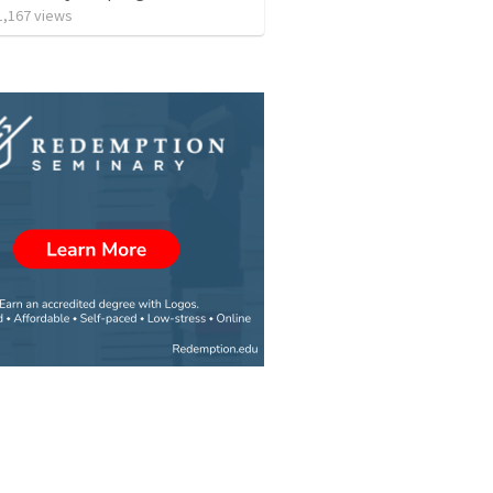
1,167
views