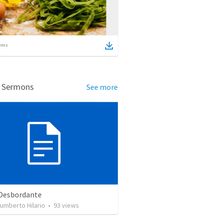
ems
d Sermons
See more
 Desbordante
umberto Hilario
•
93
views