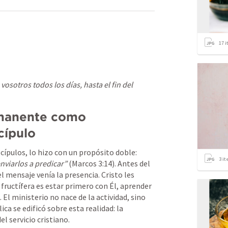
17
i
vosotros todos los días, hasta el fin del 
rmanente como 
cípulo
Cuando Jesús escogió a sus doce discípulos, lo hizo con un propósito doble: 
3
it
nviarlos a predicar”
 (
Marcos 3:14
). Antes del 
 mensaje venía la presencia. Cristo les 
fructífera es estar primero con Él, aprender 
. El ministerio no nace de la actividad, sino 
ica se edificó sobre esta realidad: la 
l servicio cristiano.