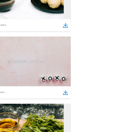
tems
ems