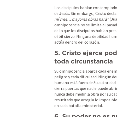
Los discípulos habían contemplado 
de Jesús. Sin embargo, Cristo decla
mí cree… mayores obras hará”
 (
Jua
omnipotencia no se limita al pasado
de lo que los discípulos habían pres
débil siervo. Ninguna debilidad hum
actúa dentro del corazón.
5. Cristo ejerce po
toda circunstancia
Su omnipotencia abarca cada enemig
peligro y cada dificultad. Ningún de
humana está fuera de Su autoridad. 
cierra puertas que nadie puede abrir
nunca debe medir la obra por su capa
resucitado que arregla lo imposible
en cada batalla ministerial.
6. Su poder no es nu