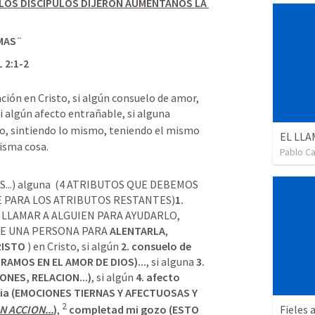
 LOS DISCIPULOS DIJERON AUMENTANOS LA 
MAS¨
L 2:1-2
ción en Cristo, si algún consuelo de amor, 
i algún afecto entrañable, si alguna 
, sintiendo lo mismo, teniendo el mismo 
EL LLA
isma cosa.
Pablo Ca
IS...) alguna  (4 ATRIBUTOS QUE DEBEMOS 
E PARA LOS ATRIBUTOS RESTANTES)
1.
 LLAMAR A ALGUIEN PARA AYUDARLO, 
DE UNA PERSONA PARA 
ALENTARLA
,
RISTO
 ) en Cristo, si algún 
2.
consuelo de 
AMOS EN EL AMOR DE DIOS)...
, si alguna 
3. 
ONES, RELACION...)
, si algún 
4.
afecto 
rdia (EMOCIONES TIERNAS Y AFECTUOSAS Y 
2
Fieles 
N ACCION...
)
, 
 completad mi gozo (ESTO 