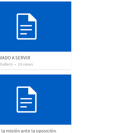
MADO A SERVIR
ballero
•
16
views
a la misión ante la oposición.