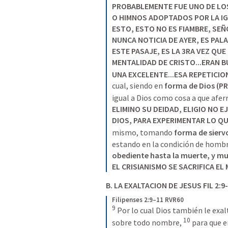
PROBABLEMENTE FUE UNO DE LOS
O HIMNOS ADOPTADOS POR LA IG
ESTO, ESTO NO ES FIAMBRE, SEÑO
NUNCA NOTICIA DE AYER, ES PALA
ESTE PASAJE, ES LA 3RA VEZ QUE
MENTALIDAD DE CRISTO...ERAN BU
UNA EXCELENTE...ESA REPETICIO
cual, siendo en 
forma de Dios (
PR
igual a Dios como cosa a que aferr
ELIMINO SU DEIDAD, ELIGIO NO EJ
DIOS, PARA EXPERIMENTAR LO Q
mismo, tomando 
forma de sierv
estando en la condición de hombr
obediente hasta la muerte, y mu
EL CRISIANISMO SE SACRIFICA EL
B. LA EXALTACION DE JESUS 
FIL 2:9
Filipenses 2:9–11 RVR60
9
 Por lo cual Dios también le exal
10
sobre todo nombre, 
 para que e