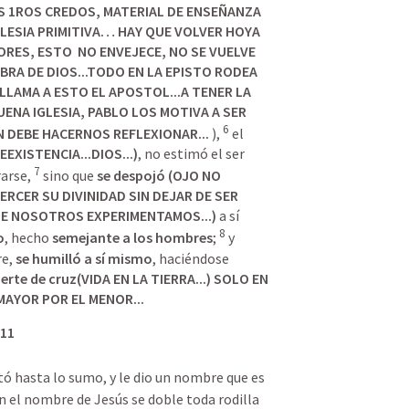
 1ROS CREDOS, MATERIAL DE ENSEÑANZA 
LESIA PRIMITIVA… HAY QUE VOLVER HOYA 
RES, ESTO  NO ENVEJECE, NO SE VUELVE 
BRA DE DIOS...TODO EN LA EPISTO RODEA 
 LLAMA A ESTO EL APOSTOL...A TENER LA 
ENA IGLESIA, PABLO LOS MOTIVA A SER 
6
N DEBE HACERNOS REFLEXIONAR... 
), 
 el 
EEXISTENCIA...DIOS...
)
, no estimó el ser 
7
arse, 
 sino que 
se despojó (OJO NO 
ERCER SU DIVINIDAD SIN DEJAR DE SER 
UE NOSOTROS EXPERIMENTAMOS...)
 a sí 
8
o
, hecho 
semejante a los hombres
; 
 y 
e, 
se humilló a sí mismo
, haciéndose 
erte de cruz(
VIDA EN LA TIERRA
...) SOLO EN 
 MAYOR POR EL MENOR...
-11
tó hasta lo sumo, y le dio un nombre que es 
n el nombre de Jesús se doble toda rodilla 