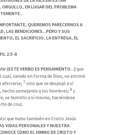
L ORGULLO, EN LUGAR DEL PROBLEMA 
NTEMENTE
...
 (IMPORTANTE, QUEREMOS PARECERNOS A 
D, LAS BENDICIONES...
PERO Y SUS 
NTO, EL SACRIFICIO, LA ENTREGA, EL 
FIL 2:5-8
ntir (ESTE VERBO ES PENSAMIENTO...)
 que 
el cual, siendo en forma de Dios, no estimó 
7
 aferrarse, 
 sino que se despojó a sí 
8
 hecho semejante a los hombres; 
 y 
e, se humilló a sí mismo, haciéndose 
ntir que hubo también en Cristo Jesús 
AS VIDAS PERSONALES Y NUESTRA 
CONOCE COMO EL HIMNO DE CRISTO Y 