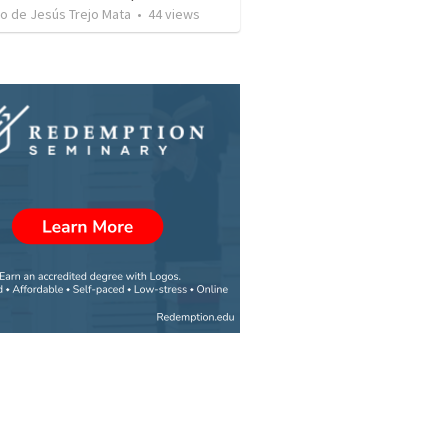
o de Jesús Trejo Mata
•
44
views