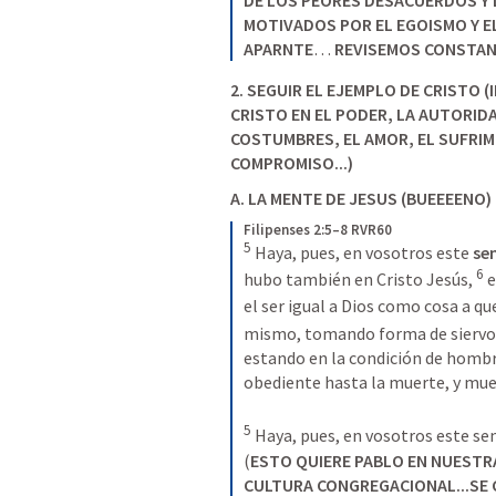
MOTIVADOS POR EL EGOISMO Y E
APARNTE
… 
REVISEMOS CONSTA
2. SEGUIR EL EJEMPLO DE CRISTO
CRISTO EN EL PODER, LA AUTORIDA
COSTUMBRES, EL AMOR, EL SUFRIMIE
COMPROMISO...
)
A. LA MENTE DE JESUS (BUEEEENO) 
Filipenses 2:5–8 RVR60
5
 Haya, pues, en vosotros este 
se
6
hubo también en Cristo Jesús, 
 
el ser igual a Dios como cosa a que
mismo, tomando forma de siervo,
estando en la condición de hombr
5
 Haya, pues, en vosotros este se
(
ESTO QUIERE PABLO EN NUESTR
CULTURA CONGREGACIONAL...SE 