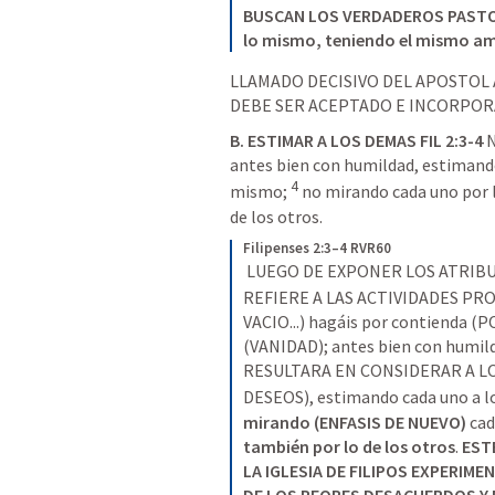
BUSCAN LOS VERDADEROS PASTOR
lo mismo, teniendo el mismo am
LLAMADO DECISIVO DEL APOSTOL A 
DEBE SER ACEPTADO E INCORPORA
B. ESTIMAR A LOS DEMAS 
FIL 2:3-4
 
antes bien con humildad, estimando
4
mismo; 
 no mirando cada uno por l
de los otros.
Filipenses 2:3–4 RVR60
LUEGO DE EXPONER LOS ATRIB
REFIERE A LAS ACTIVIDADES PRO
VACIO...) hagáis por contienda (
(VANIDAD); antes bien con humi
RESULTARA EN CONSIDERAR A L
DESEOS), estimando cada uno a l
mirando (ENFASIS DE NUEVO)
también por lo de los otros
. 
EST
LA IGLESIA DE FILIPOS EXPERIME
DE LOS PEORES DESACUERDOS Y DI