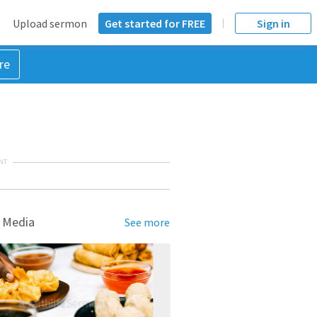
Upload sermon
Get started for FREE
Sign in
re
NT
 Media
See more