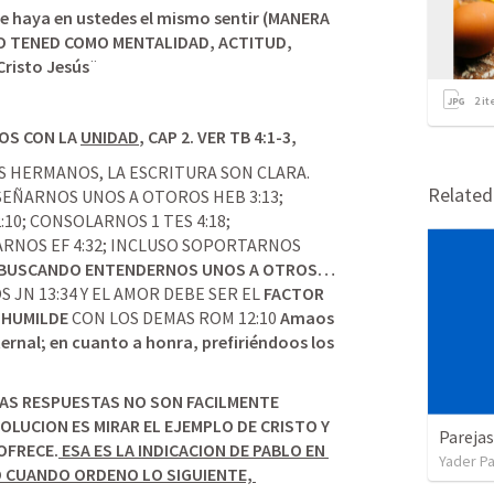
e haya en ustedes el mismo sentir (MANERA 
O TENED COMO MENTALIDAD, ACTITUD, 
risto Jesús
¨
2
it
OS CON LA 
UNIDAD
, CAP 2. VER 
TB 4:1-3
, 
SOMOS GUARDIANES DE NUESTROS HERMANOS, LA ESCRITURA SON CLARA. 
Relate
SEÑARNOS UNOS A OTOROS 
HEB 3:13
; 
:10
; CONSOLARNOS 
1 TES 4:18
; 
ARNOS 
EF 4:32
; INCLUSO SOPORTARNOS 
SIEMPRE BUSCANDO ENTENDERNOS UNOS A OTROS… 
S 
JN 13:34
 Y EL AMOR DEBE SER EL 
FACTOR
 HUMILDE
 CON LOS DEMAS ROM 12:10
Amaos 
ernal; en cuanto a honra, prefiriéndoos los 
AS RESPUESTAS NO SON FACILMENTE 
OLUCION ES MIRAR EL EJEMPLO DE CRISTO Y 
Parejas
OFRECE.
 ESA ES LA INDICACION DE PABLO EN 
Yader Pa
O CUANDO ORDENO LO SIGUIENTE, 