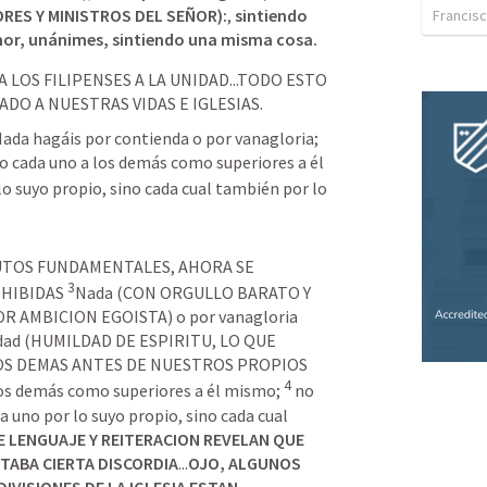
ES Y MINISTROS DEL SEÑOR):
, 
sintiendo 
Francisc
or, unánimes, sintiendo una misma cosa. 
LOS FILIPENSES A LA UNIDAD...TODO ESTO 
DO A NUESTRAS VIDAS E IGLESIAS.
Nada hagáis por contienda o por vanagloria; 
 cada uno a los demás como superiores a él 
o suyo propio, sino cada cual también por lo 
UTOS FUNDAMENTALES, AHORA SE 
3
HIBIDAS 
Nada (CON ORGULLO BARATO Y 
POR AMBICION EGOISTA) o por vanagloria 
ldad (HUMILDAD DE ESPIRITU, LO QUE 
OS DEMAS ANTES DE NUESTROS PROPIOS 
4
os demás como superiores a él mismo; 
 no 
 cada uno por lo suyo propio, sino cada cual 
E LENGUAJE Y REITERACION REVELAN QUE 
NTABA CIERTA DISCORDIA
...
OJO, ALGUNOS 
VISIONES DE LA IGLESIA ESTAN 