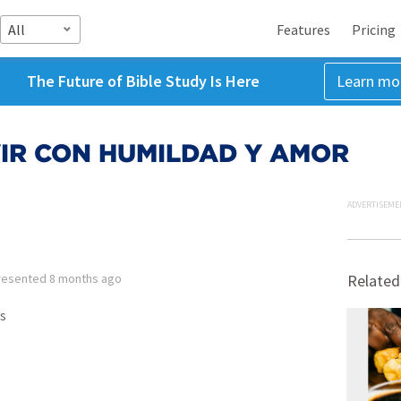
All
Features
Pricing
The Future of Bible Study Is Here
Learn mo
VIR CON HUMILDAD Y AMOR
ADVERTISEME
resented
8 months ago
Related
s