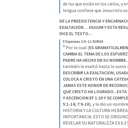
de los que están en los cielos, y en 
lengua confiese que Jesucristo es 
DE LA PREEXISTENCIA Y ENCARNACI
EXALTACION… HUUUM Y ESTA RESUL
DICE EL TEXTO...
Filipenses 2:9–11 RVR60
9
 Por lo cual (
ES GRAMATICALMENT
CAMBIA EL TEMA DE LOS ESFUERZO
PADRE HA HECHO EN SU NOMBRE..
también le exaltó hasta lo sumo 
DESCRIBIR LA EXALTACION, USADA
COLOCA A CRISTO EN UNA CATEGOR
JAMAS ESTE HONOR DE RECONOCI
QUE CRISTO HA LOGRADO...ESTA 
Y ASCENCION 
EF 1:20
 Y SE COMPL
5:1-14
; 
7:9-10
), y le dio un nombr
HISTORIA Y LA CULTURA HEBRE
IMPORTANCIA. ESTO SE ORIGINO
REVELAR SU NATURALEZA 
EX 6:3