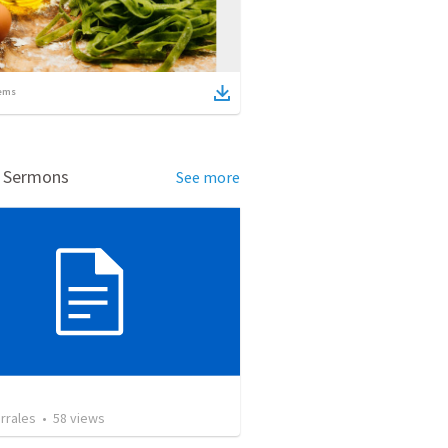
ems
d Sermons
See more
rrales
•
58
views