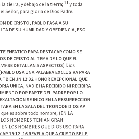
11
la tierra, y debajo de la tierra; 
 y toda 
el Señor, para gloria de Dios Padre.
ON DE CRISTO, PABLO PASA A SU 
TA DE SU HUMILDAD Y OBEDIENCIA, ESO 
E ENFATICO PARA DESTACAR COMO SE 
S DE CRISTO AL TEMA DE LO QUE EL 
.V9 SE DETALLAN 5 ASPECTOS
) Dios 
(
PABLO USA UNA PALABRA EXCLUSIVA PARA 
 TB EN 
JN 12:32
 HONOR EXEPCIONAL QUE 
IA UNICA, NADIE HA RECIBIDO NI RECIBIRA 
MIENTO POR PARTE DEL PADRE POR LO 
EXALTACION SE INICO EN LA RESURRECCION 
ETARA EN LA SALA DEL TRONODE DIOS 
AP 
e que es sobre todo nombre, (EN LA 
A LOS NOMBRES TENIAN GRAN 
 EN LOS NOMBRES QUE DIOS USO PARA 
Y 
AP 19:12
, 
16
 REVELA QUE A CRISTO SE LE 