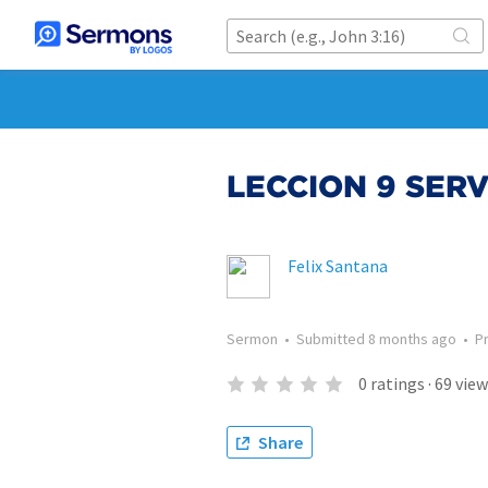
LECCION 9 SER
Felix Santana
Sermon
•
Submitted
8 months ago
•
P
0
ratings
·
69
view
Share