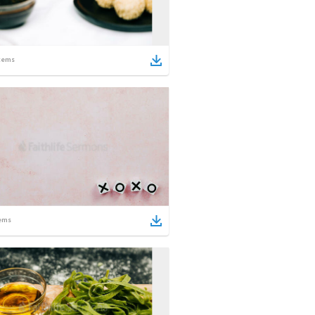
tems
ems