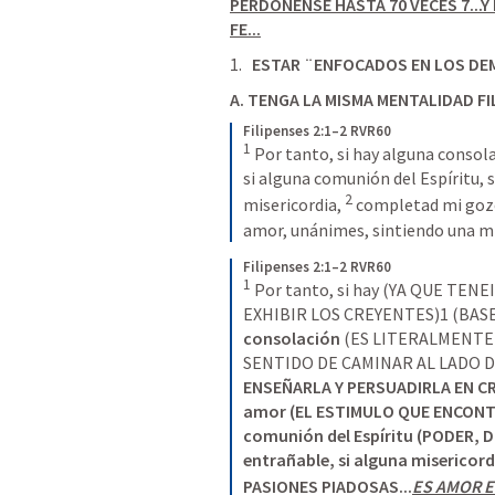
PERDONENSE HASTA 70 VECES 7...Y
FE...
ESTAR ¨ENFOCADOS EN LOS DE
A. TENGA LA MISMA MENTALIDAD 
FI
Filipenses 2:1–2 RVR60
1
 Por tanto, si hay alguna consola
si alguna comunión del Espíritu, s
2
misericordia, 
 completad mi gozo
amor, unánimes, sintiendo una m
Filipenses 2:1–2 RVR60
1
 Por tanto, si hay (YA QUE TENE
EXHIBIR LOS CREYENTES)1 (BAS
consolación
 (ES LITERALMENTE
SENTIDO DE CAMINAR AL LADO 
ENSEÑARLA Y PERSUADIRLA EN C
amor (EL ESTIMULO QUE ENCONTR
comunión del Espíritu (PODER, D
entrañable, si alguna miserico
PASIONES PIADOSAS...
ES AMOR E