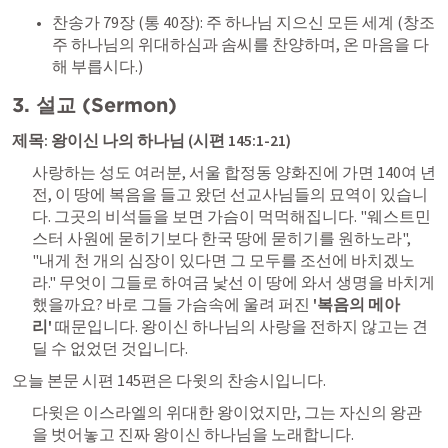
찬송가 79장 (통 40장): 주 하나님 지으신 모든 세계 (창조
주 하나님의 위대하심과 솜씨를 찬양하며, 온 마음을 다
해 부릅시다.)
3. 설교 (Sermon)
제목: 왕이신 나의 하나님 (
시편 145:1-21
)
사랑하는 성도 여러분, 서울 합정동 양화진에 가면 140여 년 
전, 이 땅에 복음을 들고 왔던 선교사님들의 묘역이 있습니
다. 그곳의 비석들을 보면 가슴이 먹먹해집니다. "웨스트민
스터 사원에 묻히기보다 한국 땅에 묻히기를 원하노라", 
"내게 천 개의 심장이 있다면 그 모두를 조선에 바치겠노
라." 무엇이 그들로 하여금 낯선 이 땅에 와서 생명을 바치게 
했을까요? 바로 그들 가슴속에 울려 퍼진 
'복음의 메아
리'
 때문입니다. 왕이신 하나님의 사랑을 전하지 않고는 견
딜 수 없었던 것입니다.
오늘 본문 시편 145편은 다윗의 찬송시입니다. 
다윗은 이스라엘의 위대한 왕이었지만, 그는 자신의 왕관
을 벗어놓고 진짜 왕이신 하나님을 노래합니다. 