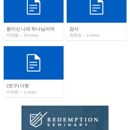
왕이신 나의 하나님이여
감사
이태형
•
29
views
최혜정
•
2
views
(연구) 다윗
이재현
•
2
views