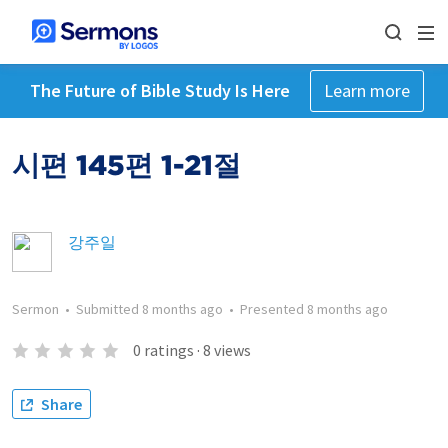
The Future of Bible Study Is Here
Learn more
시편 145편 1-21절
강주일
Sermon
•
Submitted
8 months ago
•
Presented
8 months ago
0
ratings
·
8
views
Share