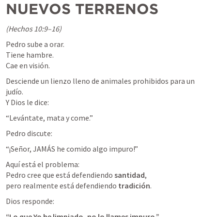
NUEVOS TERRENOS
(Hechos 10:9–16)
Pedro sube a orar.

Tiene hambre.

Cae en visión.
Desciende un lienzo lleno de animales prohibidos para un 
judío.

Y Dios le dice:
“Levántate, mata y come.”
Pedro discute:
“¡Señor, JAMÁS he comido algo impuro!”
Aquí está el problema:

Pedro cree que está defendiendo 
santidad
,

pero realmente está defendiendo 
tradición
.
Dios responde:
“Lo que Yo he limpiado, no lo llames impuro.”