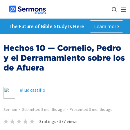
The Future of Bible Study Is Here
Learn more
Hechos 10 — Cornelio, Pedro
y el Derramamiento sobre los
de Afuera
eliud castillo
Sermon
•
Submitted
8 months ago
•
Presented
8 months ago
0
ratings
·
377
views