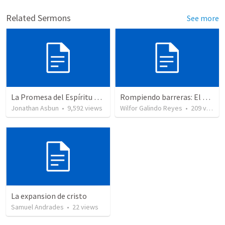
Related Sermons
See more
La Promesa del Espíritu Santo: Parte III, Bautizados por el Espíritu
Rompiendo barreras: El Evangelio para todos
Jonathan Asbun
•
9,592
views
Wilfor Galindo Reyes
•
209
views
La expansion de cristo
Samuel Andrades
•
22
views