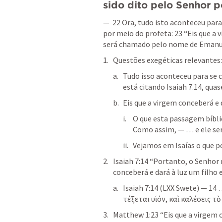
sido dito pelo Senhor 
—  22 Ora, tudo isto aconteceu para
por meio do profeta: 23 “Eis que a v
será chamado pelo nome de Emanuel
Questões exegéticas relevantes:
Tudo isso aconteceu para se c
está citando 
Isaiah 7.14
, quas
Eis que a virgem conceberá e da
O que esta passagem bíblic
Como assim, — … e ele se
Vejamos em Isaías o que p
Isaiah 7:14
 “Portanto, o Senhor 
conceberá e dará à luz um filho
Isaiah 7:14
 (LXX Swete) — 14 
τέξεται υἱόν, καὶ καλέσεις 
Matthew 1:23
 “Eis que a virgem 