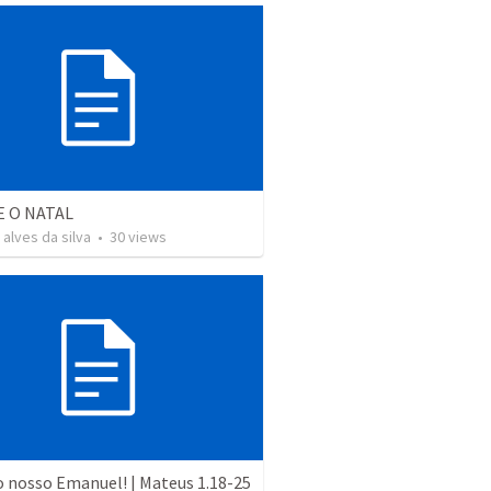
E O NATAL
 alves da silva
•
30
views
o nosso Emanuel! | Mateus 1.18-25