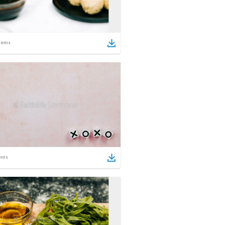
tems
ems