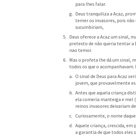
para lhes falar. 
Deus tranquiliza a Acaz, prom
temer os invasores, pois não
sucumbiriam, 
Deus oferece a Acaz um sinal, ma
pretexto de não queria tentar a D
nao temor.
Mas o profeta lhe dá um sinal, 
todos os que o acompanhavam. E 
O sinal de Deus para Acaz seri
jovem, que provavelmente esta
Antes que aquela criança dis
ela comeria manteiga e mel (
reinos invasores deixariam de e
Curiosamente, o nome daquel
Aquele criança, crescida, em
a garantia de que todos eles 