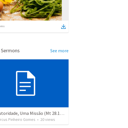
ems
d Sermons
See more
Toda Autoridade, Uma Missão (Mt 28.16-20)
rcus Pinheiro Gomes
•
20
views