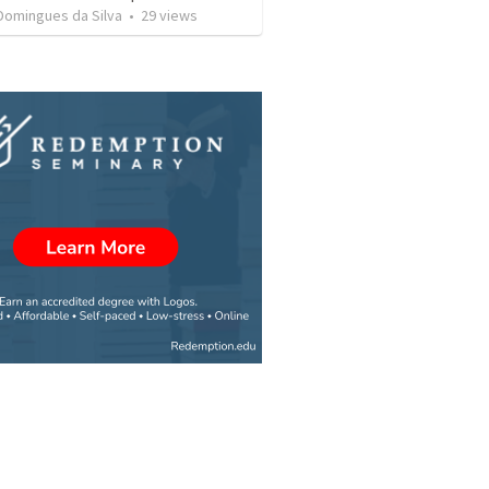
Domingues da Silva
•
29
views