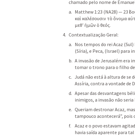
chamado pelo nome de Emanuel (
Matthew 1:23
 (NA28) — 23 ἰδο
καὶ καλέσουσιν τὸ ὄνομα αὐ
μεθʼ ἡμῶν ὁ θεός.
Contextualização Geral:
Nos tempos do rei Acaz (Sul) 
(Síria), e Peca, (Israel) para 
A invasão de Jerusalém era im
tomar o trono para o filho de
Judá não está à altura de se 
Assíria, contra a vontade de D
Apesar das desvantagens béli
inimigos, a invasão não seria
Queriam destronar Acaz, mas D
tampouco acontecerá”, pois o 
Acaz e o povo estavam agitad
havia saída aparente para tal 