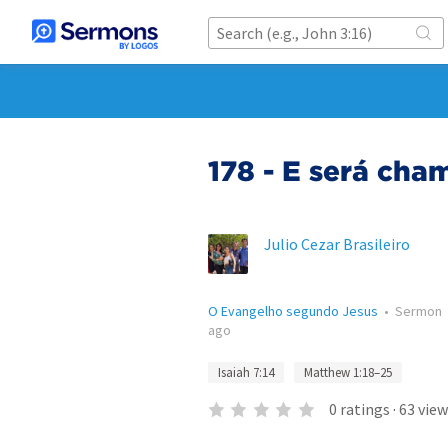
178 - E será ch
Julio Cezar Brasileiro
O Evangelho segundo Jesus
•
Sermon
ago
Isaiah 7:14
Matthew 1:18–25
0
ratings
·
63
view