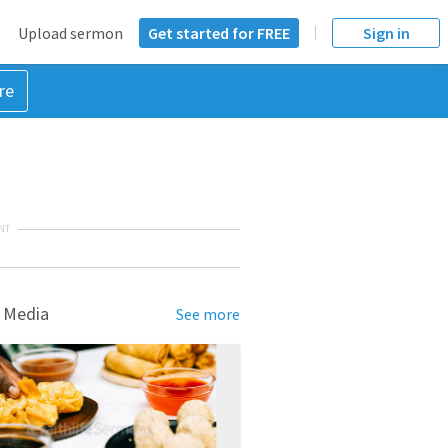
Upload sermon
Get started for FREE
Sign in
re
NT
 Media
See more