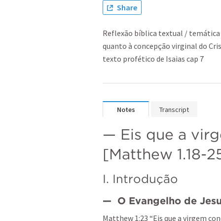
Share
Reflexão bíblica textual / temátic
quanto à concepção virginal do Cri
texto profético de Isaias cap 7
Notes
Transcript
— Eis que a virg
[
Matthew 1.18-2
I. Introdução
—  O Evangelho de Jes
Matthew 1:23
 “Eis que a virgem conc