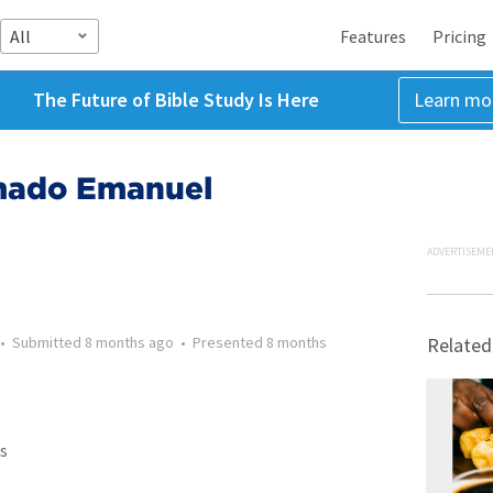
All
Features
Pricing
The Future of Bible Study Is Here
Learn mo
amado Emanuel
ADVERTISEME
•
Submitted
8 months ago
•
Presented
8 months
Related
s