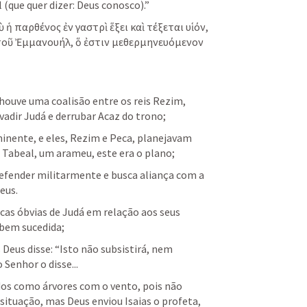
que quer dizer: Deus conosco).”
ὺ ἡ παρθένος ἐν γαστρὶ ἕξει καὶ τέξεται υἱόν, 
τοῦ Ἐμμανουήλ, ὅ ἐστιν μεθερμηνευόμενον 
houve uma coalisão entre os reis Rezim, 
invadir Judá e derrubar Acaz do trono;
inente, e eles, Rezim e Peca, planejavam 
 Tabeal, um arameu, este era o plano;
defender militarmente e busca aliança com a 
eus.
cas óbvias de Judá em relação aos seus 
 bem sucedida;
eus disse: “Isto não subsistirá, nem 
Senhor o disse... 
os como árvores com o vento, pois não 
situação, mas Deus enviou Isaias o profeta, 