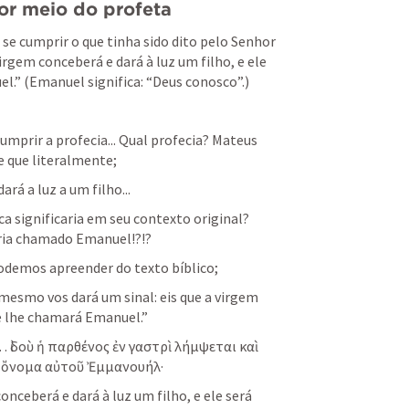
por meio do profeta
 se cumprir o que tinha sido dito pelo Senhor 
irgem conceberá e dará à luz um filho, e ele 
.” (Emanuel significa: “Deus conosco”.)
umprir a profecia... Qual profecia? Mateus 
e que literalmente; 
rá a luz a um filho... 
a significaria em seu contexto original? 
ria chamado Emanuel!?!? 
odemos apreender do texto bíblico;
mesmo vos dará um sinal: eis que a virgem 
 e lhe chamará Emanuel.”
… ἰδοὺ ἡ παρθένος ἐν γαστρὶ λήμψεται καὶ 
τὸ ὄνομα αὐτοῦ Ἐμμανουήλ·
conceberá e dará à luz um filho, e ele será 