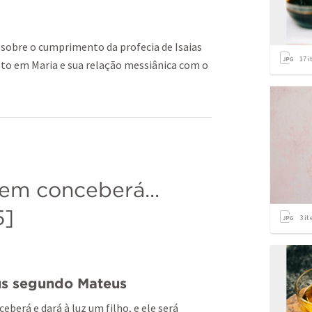
a sobre o cumprimento da profecia de Isaias
17
i
sto em Maria e sua relação messiânica com o
em conceberá...  
5
]
3
it
us segundo Mateus
eberá e dará à luz um filho, e ele será 