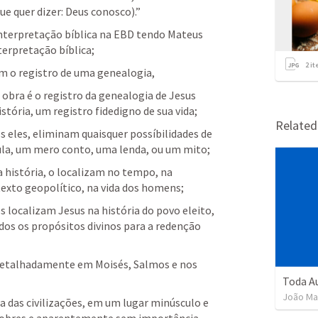
 quer dizer: Deus conosco).”
nterpretação bíblica na EBD tendo Mateus 
terpretação bíblica;
2
it
m o registro de uma genealogia, 
obra é o registro da genealogia de Jesus 
stória, um registro fidedigno de sua vida;
Relate
 eles, eliminam quaisquer possíbilidades de 
bula, um mero conto, uma lenda, ou um mito;
história, o localizam no tempo, na 
texto geopolítico, na vida dos homens;
s localizam Jesus na história do povo eleito, 
s os propósitos divinos para a redenção 
 detalhadamente em Moisés, Salmos e nos 
João Ma
das civilizações, em um lugar minúsculo e 