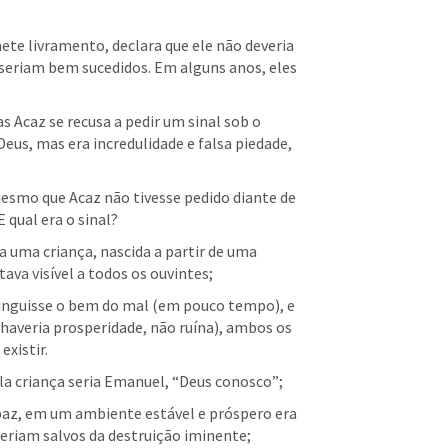
ete livramento, declara que ele não deveria 
 seriam bem sucedidos. Em alguns anos, eles 
s Acaz se recusa a pedir um sinal sob o 
eus, mas era incredulidade e falsa piedade, 
mesmo que Acaz não tivesse pedido diante de 
qual era o sinal?
a uma criança, nascida a partir de uma 
va visível a todos os ouvintes;
tinguisse o bem do mal (em pouco tempo), e 
haveria prosperidade, não ruína), ambos os 
xistir. 
a criança seria Emanuel, “Deus conosco”;
 paz, em um ambiente estável e próspero era 
seriam salvos da destruição iminente;