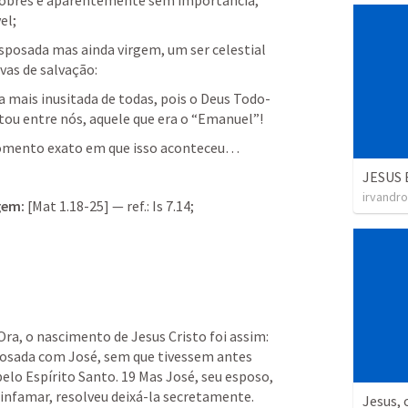
 pobres e aparentemente sem importância, 
el;
sposada mas ainda virgem, um ser celestial 
vas de salvação:
a mais inusitada de todas, pois o Deus Todo-
tou entre nós, aquele que era o “Emanuel”!
omento exato em que isso aconteceu… 
JESUS 
irvandro
gem:
 [
Mat 1.18-25
] — ref.: 
Is 7.14
;
Ora, o nascimento de Jesus Cristo foi assim: 
osada com José, sem que tivessem antes 
elo Espírito Santo. 19 Mas José, seu esposo, 
infamar, resolveu deixá-la secretamente. 
Jesus, 