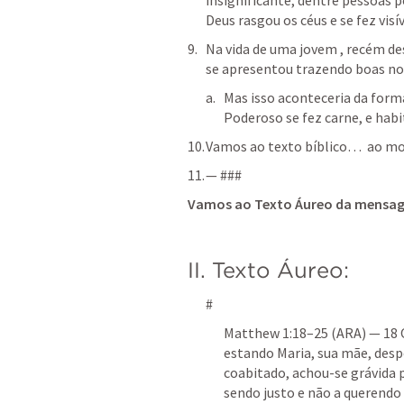
insignificante, dentre pessoas
Deus rasgou os céus e se fez visív
Na vida de uma jovem , recém de
se apresentou trazendo boas no
Mas isso aconteceria da form
Poderoso se fez carne, e habi
Vamos ao texto bíblico…  ao m
— ###
Vamos ao Texto Áureo da mensa
II. Texto Áureo:
#
Matthew 1:18–25
 (ARA) — 18 
estando Maria, sua mãe, desp
coabitado, achou-se grávida p
sendo justo e não a querendo 