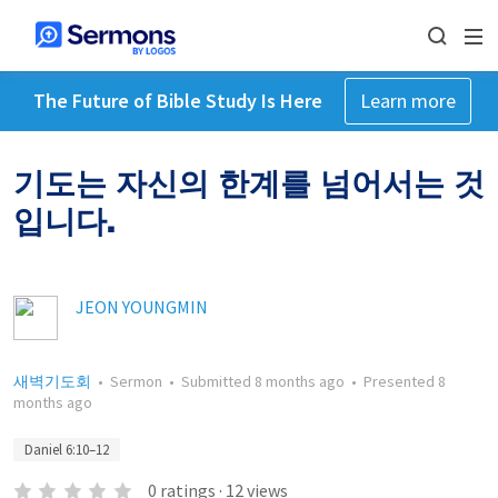
The Future of Bible Study Is Here
Learn more
기도는 자신의 한계를 넘어서는 것
입니다.
JEON YOUNGMIN
새벽기도회
•
Sermon
•
Submitted
8 months ago
•
Presented
8
months ago
Daniel 6:10–12
0
ratings
·
12
views