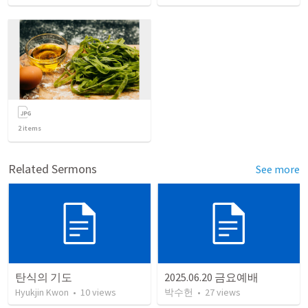
2
items
Related Sermons
See more
탄식의 기도
2025.06.20 금요예배
Hyukjin Kwon
•
10
views
박수헌
•
27
views