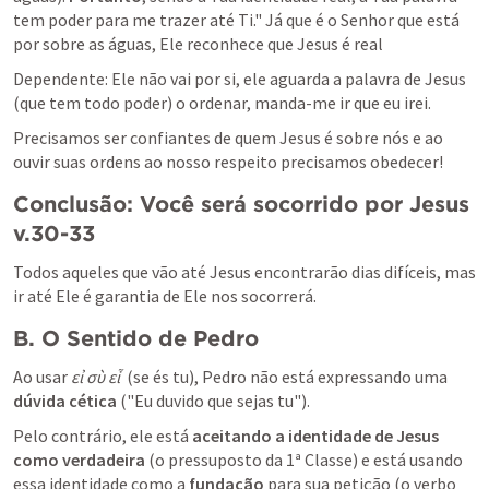
tem poder para me trazer até Ti." Já que é o Senhor que está 
por sobre as águas, Ele reconhece que Jesus é real
Dependente: Ele não vai por si, ele aguarda a palavra de Jesus 
(que tem todo poder) o ordenar, manda-me ir que eu irei. 
Precisamos ser confiantes de quem Jesus é sobre nós e ao 
ouvir suas ordens ao nosso respeito precisamos obedecer!
Conclusão: Você será socorrido por Jesus 
v.30-33
Todos aqueles que vão até Jesus encontrarão dias difíceis, mas 
ir até Ele é garantia de Ele nos socorrerá.
B. O Sentido de Pedro
Ao usar 
εἰ σὺ εἶ 
 (se és tu), Pedro não está expressando uma 
dúvida cética
 ("Eu duvido que sejas tu").
Pelo contrário, ele está 
aceitando a identidade de Jesus 
como verdadeira
 (o pressuposto da 1ª Classe) e está usando 
essa identidade como a 
fundação
 para sua petição (o verbo 