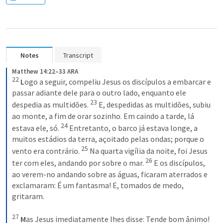
Notes
Transcript
Matthew 14:22–33 ARA
22
L
ogo a seguir, compeliu Jesus os discípulos a embarcar e 
passar adiante dele para o outro lado, enquanto ele 
23
despedia as multidões. 
 E, despedidas as multidões, subiu 
ao monte, a fim de orar sozinho. Em caindo a tarde, lá 
24
estava ele, só. 
 Entretanto, o barco já estava longe, a 
muitos estádios da terra, açoitado pelas ondas; porque o 
25
vento era contrário. 
 Na quarta vigília da noite, foi Jesus 
26
ter com eles, andando por sobre o mar. 
 E os discípulos, 
ao verem-no andando sobre as águas, ficaram aterrados e 
exclamaram: É um fantasma! E, tomados de medo, 
gritaram. 

27
M
as Jesus imediatamente lhes disse: 
Tende bom ânimo! 