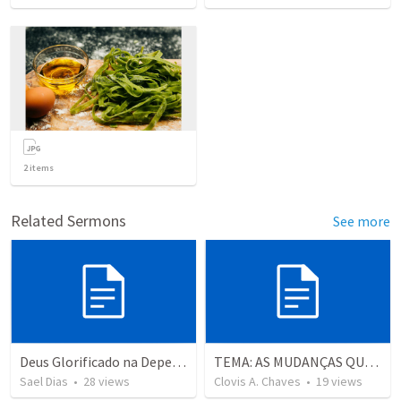
2
items
Related Sermons
See more
Deus Glorificado na Dependência Humana
TEMA: AS MUDANÇAS QUE DEUS QUER QUE VOCÊ FAÇA. Da Autodestruição à Vida no Espírito. Romanos 7 e 8
Sael Dias
•
28
views
Clovis A. Chaves
•
19
views