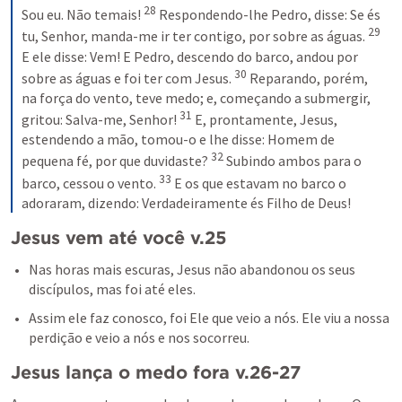
28
Sou eu. Não temais!
 Respondendo-lhe Pedro, disse: Se és 
29
tu, Senhor, manda-me ir ter contigo, por sobre as águas. 
E ele disse: 
Vem!
 E Pedro, descendo do barco, andou por 
30
sobre as águas e foi ter com Jesus. 
 Reparando, porém, 
na força do vento, teve medo; e, começando a submergir, 
31
gritou: Salva-me, Senhor! 
 E, prontamente, Jesus, 
estendendo a mão, tomou-o e lhe disse: 
Homem de 
32
pequena fé, por que duvidaste?
 Subindo ambos para o 
33
barco, cessou o vento. 
 E os que estavam no barco o 
adoraram, dizendo: Verdadeiramente és Filho de Deus!
Jesus vem até você v.25
Nas horas mais escuras, Jesus não abandonou os seus 
discípulos, mas foi até eles. 
Assim ele faz conosco, foi Ele que veio a nós. Ele viu a nossa 
perdição e veio a nós e nos socorreu.
Jesus lança o medo fora v.26-27