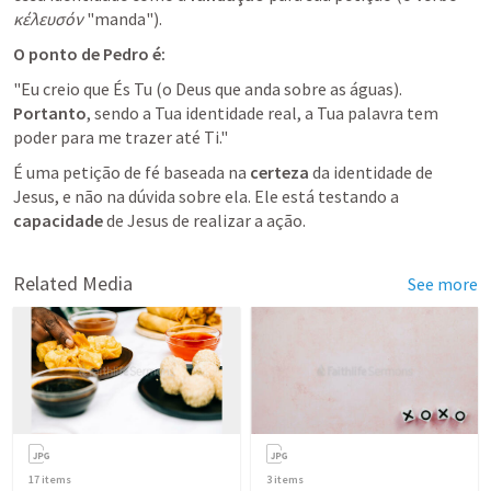
κέλευσόν
 "manda").
O ponto de Pedro é:
"Eu creio que És Tu (o Deus que anda sobre as águas). 
Portanto
, sendo a Tua identidade real, a Tua palavra tem 
poder para me trazer até Ti."
É uma petição de fé baseada na 
certeza
 da identidade de 
Jesus, e não na dúvida sobre ela. Ele está testando a 
capacidade
 de Jesus de realizar a ação.
Related Media
See more
17
items
3
items