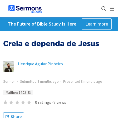
The Future of Bible Study Is Here
Learn more
Creia e dependa de Jesus
Henrique Aguiar Pinheiro
Sermon
•
Submitted
8 months ago
•
Presented
8 months ago
Matthew 14:22–33
0
ratings
·
8
views
Share