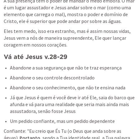
A sua presença tem o poder de mandar o medo embora. O mar 
é um lugar assustador e Jesus andar sobre o mar (como uma 
elemento que carrega o mal), mostra o poder e domínio de 
Cristo, ele é superior que pode andar por sobre as águas.
Eles tem medo, isso era estranho, mas é assim nossas vidas, 
Jesus vem a nós de maneira supreendente, Ele quer lançar 
coragem em nossos corações. 
Vá até Jesus v.28-29
Abandone a sua segurança que não te traz esperança
Abandone o seu controle descontrolado
Abandone o seu conhecimento, que não te ensina nada
Já que Jesus é quem é você deve ir até Ele, saia do barco que 
afunda e vá para uma realidade que seria mais ainda mais 
assustadora, senão fosse Jesus
Um pedido confiante, mas um pedido dependente
Confiante: "Eu creio que És Tu (o Deus que anda sobre as 
águas). 
Portanto
, sendo a Tua identidade real, a Tua palavra 