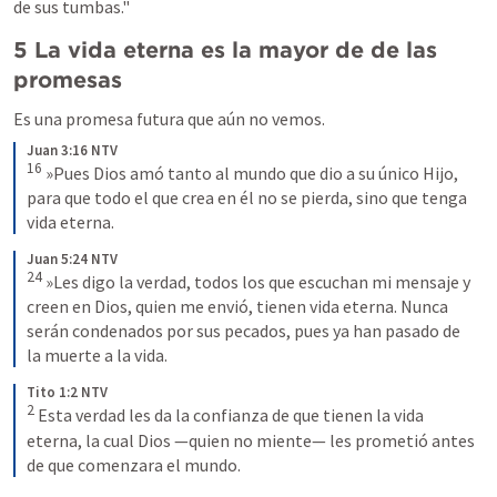
de sus tumbas." 
5 La vida eterna es la mayor de de las 
promesas 
Es una promesa futura que aún no vemos.
Juan 3:16 NTV
16
 »Pues Dios amó tanto al mundo que dio a su único Hijo, 
para que todo el que crea en él no se pierda, sino que tenga 
vida eterna.
Juan 5:24 NTV
24
 »Les digo la verdad, todos los que escuchan mi mensaje y 
creen en Dios, quien me envió, tienen vida eterna. Nunca 
serán condenados por sus pecados, pues ya han pasado de 
la muerte a la vida.
Tito 1:2 NTV
2
 Esta verdad les da la confianza de que tienen la vida 
eterna, la cual Dios —quien no miente— les prometió antes 
de que comenzara el mundo.