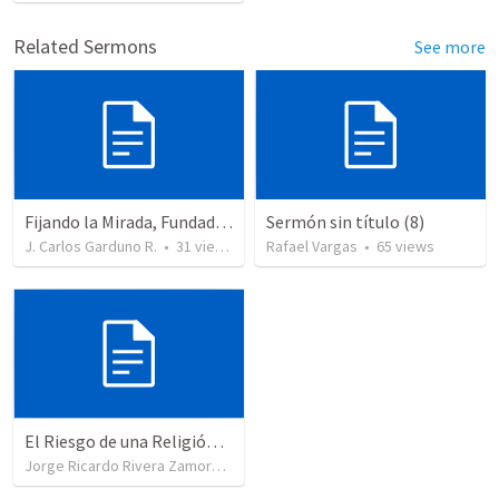
Related Sermons
See more
Fijando la Mirada, Fundados en la Palabra
Sermón sin título (8)
J. Carlos Garduno R.
•
31
views
Rafael Vargas
•
65
views
El Riesgo de una Religión sin Compasión
Jorge Ricardo Rivera Zamora
•
27
views