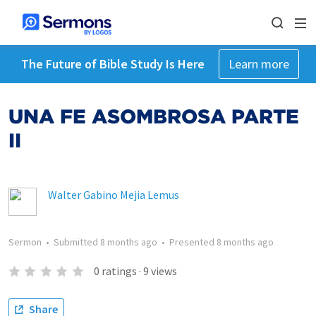
The Future of Bible Study Is Here
Learn more
UNA FE ASOMBROSA PARTE
II
Walter Gabino Mejia Lemus
Sermon
•
Submitted
8 months ago
•
Presented
8 months ago
0
ratings
·
9
views
Share