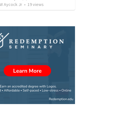
 W Aycock Jr
•
19
views