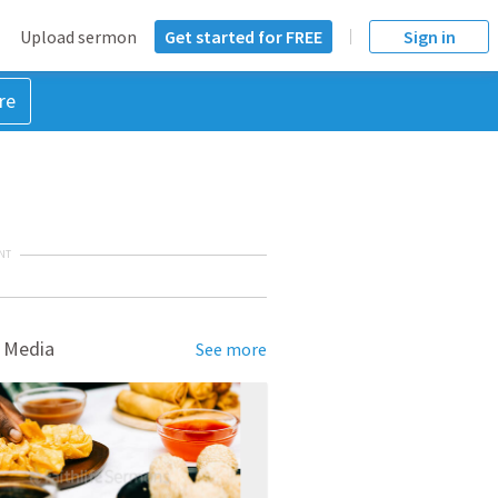
Upload sermon
Get started for FREE
Sign in
re
NT
 Media
See more