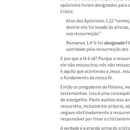
apóstolos foram designados para s
Cristo:
Atos dos Apóstolos 1.22
 “começa
dentre nós foi levado às altura
sua ressurreição.” 
Romanos 1.4
 “e foi 
designado
 F
E por que a fé é vã? Porque a ressurr
ele não ressuscitou nós não ressus
é aquilo que aconteceu a Jesus. Jes
o fundamento da nossa fé. 
Então os pregadores da Palavra, no 
testemunhas. Isso é uma consequên
do evangelho. Paulo avaliou isso a
ressurreto, inclusive ele próprio, a
negava obstinadamente a ressurrei
responsável por frear o cristianis
A verdade é a grande arma do cristi