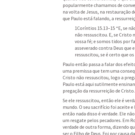
popularmente chamamos de conversão
na volta de Jesus, na restauração de
que Paulo está falando, a ressurrei
1Coríntios 15.13–15
 “E, se nã
não ressuscitou. E, se Cristo n
vossa fé; e somos tidos por 
asseverado contra Deus que ele
ressuscitou, se é certo que o
Paulo então passa a falar dos efeit
uma premissa que tem uma consequên
Cristo não ressuscitou, logo a preg
Paulo está aqui sutilmente ensinan
pregação da ressurreição de Cristo.
Se ele ressuscitou, então ele é ver
mundo. O seu sacrifício foi aceite e 
então nada disso é verdade. Ele não
um resgate pelos pecadores. Em 
Ro
verdade de outra forma, dizendo qu
ser o Filho de Deus. Foi por causa 