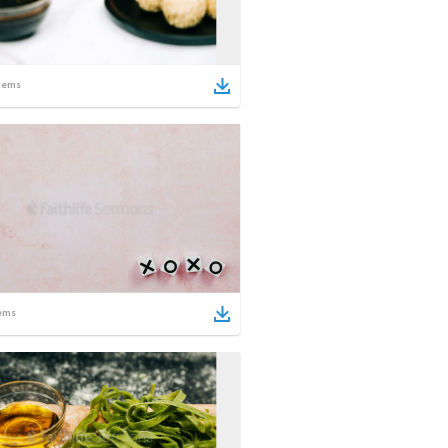
tems
ems