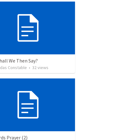
hall We Then Say?
idas Constable
•
32
views
ds Prayer (2)