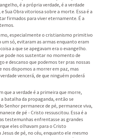
ngelho, é a própria verdade, é a verdade 
, e Sua Obra vitoriosa sobre a morte. Essa é a 
ar firmados para viver eternamente. É a 
temos. 
mo, especialmente o cristianismo primitivo 
o um só, evitaram as armas enquanto eram 
coisa a que se apegavam era o evangelho. 
 que pode nos sustentar no momento de 
ego e descanso que podemos ter pras nossas 
e nos dispomos a morrer em paz, mas 
verdade vencerá, de que ninguém poderá 
que a verdade é a primeira que morre, 
 a batalha da propaganda, então se 
do Senhor permanece de pé, permanece viva, 
anece de pé - Cristo ressuscitou. Essa é a 
las testemunhas enfrentasse as grandes 
rque eles olhavam para o Cristo 
u Jesus de pé, no céu, enquanto ele mesmo 