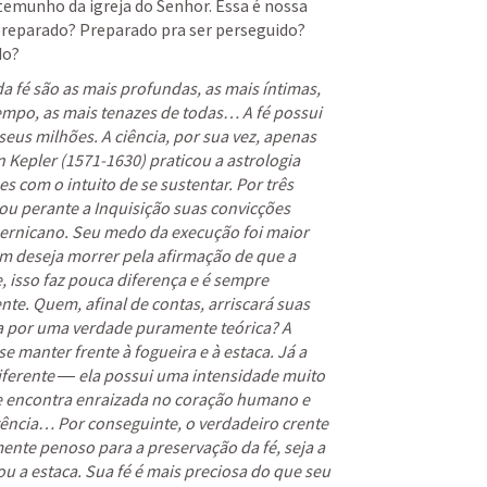
temunho da igreja do Senhor. Essa é nossa 
preparado? Preparado pra ser perseguido? 
do? 
a fé são as mais profundas, as mais íntimas, 
empo, as mais tenazes de todas… A fé possui 
seus milhões. A ciência, por sua vez, apenas 
Kepler (1571-1630) praticou a astrologia 
 com o intuito de se sustentar. Por três 
ou perante a Inquisição suas convicções 
pernicano. Seu medo da execução foi maior 
m deseja morrer pela afirmação de que a 
, isso faz pouca diferença e é sempre 
nte. Quem, afinal de contas, arriscará suas 
a por uma verdade puramente teórica? A 
se manter frente à fogueira e à estaca. Já a 
iferente ― ela possui uma intensidade muito 
 se encontra enraizada no coração humano e 
tência… Por conseguinte, o verdadeiro crente 
te penoso para a preservação da fé, seja a 
ou a estaca. Sua fé é mais preciosa do que seu 