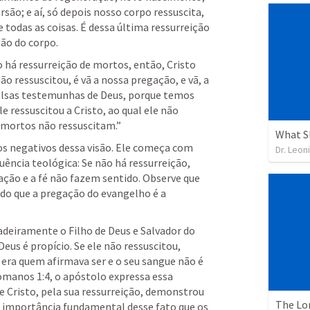
; e aí, só depois nosso corpo ressuscita, 
 todas as coisas. É dessa última ressurreição 
ção do corpo. 
o há ressurreição de mortos, então, Cristo 
ão ressuscitou, é vã a nossa pregação, e vã, a 
falsas testemunhas de Deus, porque temos 
 ressuscitou a Cristo, ao qual ele não 
s mortos não ressuscitam.” 
What S
os negativos dessa visão. Ele começa com 
Dr. Leon
cia teológica: Se não há ressurreição, 
ação e a fé não fazem sentido. Observe que 
do que a pregação do evangelho é a 
 
dadeiramente o Filho de Deus e Salvador do 
Deus é propício. Se ele não ressuscitou, 
 era quem afirmava ser e o seu sangue não é 
manos 1:4
, o apóstolo expressa essa 
e Cristo, pela sua ressurreição, demonstrou 
The Lor
da importância fundamental desse fato que os 