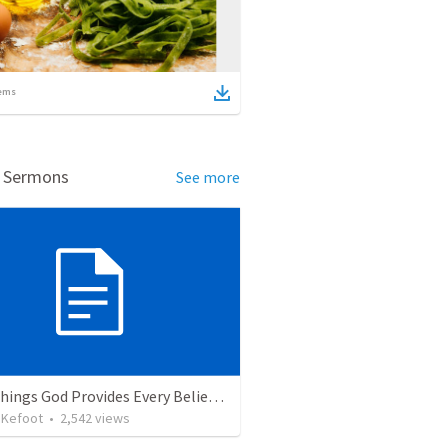
ems
d Sermons
See more
Forty Things God Provides Every Believer At The Moment Of Salvation
 Kefoot
•
2,542
views