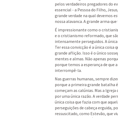
pelos verdadeiros pregadores do eva
essencial - a Pessoa do Filho, Jesus
grande verdade na qual devemos est
nossa alavanca. A grande arma que 
É impressionante como o cristianis
e o cristianismo reformado, que sã
intensamente perseguidos. A única 
Ter essa convicção é a única coisa
grande aflição. Isso é o único soss
mentes e almas. Não apenas porqu
porque temos a esperança de que a 
interrompê-la. 
Nas guerras humanas, sempre dizem 
porque a primeira grande batalha é
começam as calúnias. Mas a Igreja 
por uma única razão. A verdade perm
única coisa que fazia com que aque
perseguições de cabeça erguida, po
ressuscitado, como Estevão, que vi