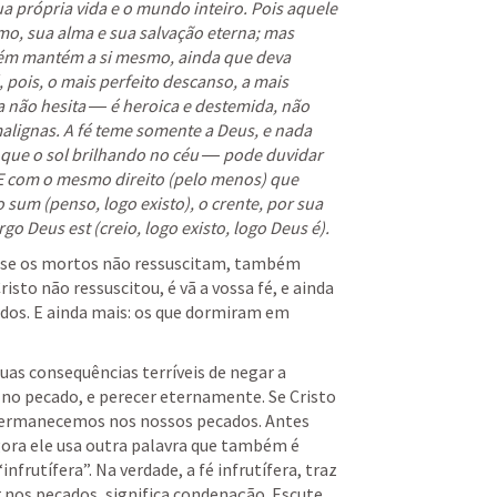
ua própria vida e o mundo inteiro. Pois aquele 
mo, sua alma e sua salvação eterna; mas 
m mantém a si mesmo, ainda que deva 
, pois, o mais perfeito descanso, a mais 
a não hesita ― é heroica e destemida, não 
alignas. A fé teme somente a Deus, e nada 
o que o sol brilhando no céu ― pode duvidar 
. E com o mesmo direito (pelo menos) que 
sum (penso, logo existo), o crente, por sua 
go Deus est (creio, logo existo, logo Deus é).
 se os mortos não ressuscitam, também 
risto não ressuscitou, é vã a vossa fé, e ainda 
os. E ainda mais: os que dormiram em 
as consequências terríveis de negar a 
 no pecado, e perecer eternamente. Se Cristo 
 permanecemos nos nossos pecados. Antes 
agora ele usa outra palavra que também é 
nfrutífera”. Na verdade, a fé infrutífera, traz 
nos pecados, significa condenação. Escute 