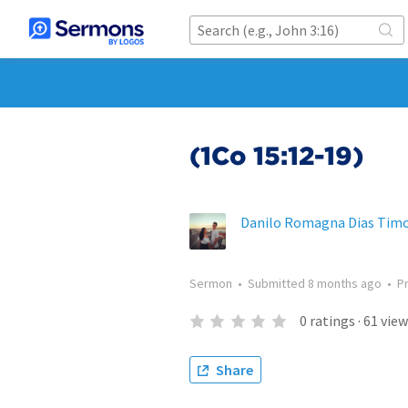
(1Co 15:12-19)
Danilo Romagna Dias Timo
Sermon
•
Submitted
8 months ago
•
P
0
ratings
·
61
view
Share