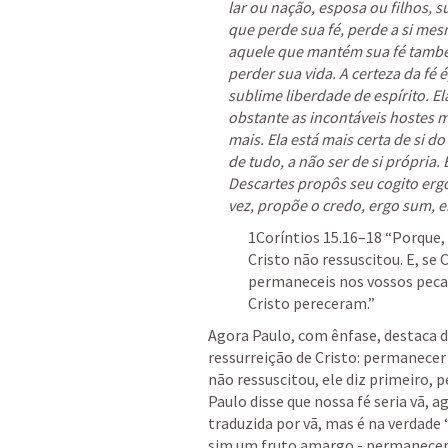
lar ou nação, esposa ou filhos, s
que perde sua fé, perde a si mes
aquele que mantém sua fé també
perder sua vida. A certeza da fé é
sublime liberdade de espírito. El
obstante as incontáveis hostes m
mais. Ela está mais certa de si d
de tudo, a não ser de si própria
Descartes propôs seu cogito ergo 
vez, propõe o credo, ergo sum, er
1Coríntios 15.16–18
 “Porque,
Cristo não ressuscitou. E, se C
permaneceis nos vossos pecad
Cristo pereceram.” 
Agora Paulo, com ênfase, destaca du
ressurreição de Cristo: permanecer
não ressuscitou, ele diz primeiro,
Paulo disse que nossa fé seria vã, 
traduzida por vã, mas é na verdade “i
sim um fruto amargo - permanecer 