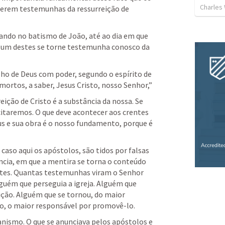
Charles
erem testemunhas da ressurreição de 
ndo no batismo de João, até ao dia em que 
s, um destes se torne testemunha conosco da 
ilho de Deus com poder, segundo o espírito de 
santidade pela ressurreição dos mortos, a saber, Jesus Cristo, nosso Senhor,” 
eição de Cristo é a substância da nossa. Se 
citaremos. O que deve acontecer aos crentes 
us e sua obra é o nosso fundamento, porque é 
caso aqui os apóstolos, são tidos por falsas 
cia, em que a mentira se torna o conteúdo 
ntes. Quantas testemunhas viram o Senhor 
lguém que perseguia a igreja. Alguém que 
ção. Alguém que se tornou, do maior 
mo, o maior responsável por promovê-lo. 
anismo. O que se anunciava pelos apóstolos e 