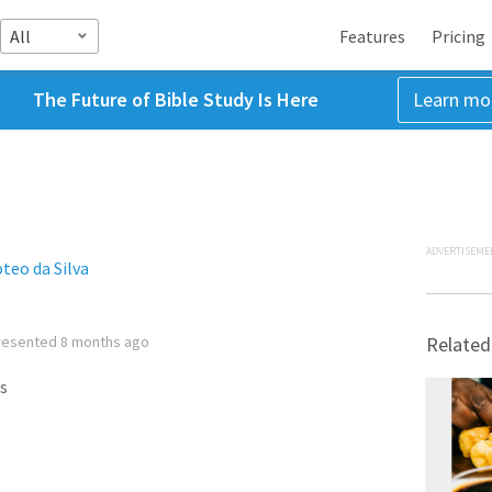
All
Features
Pricing
The Future of Bible Study Is Here
Learn mo
ADVERTISEME
teo da Silva
resented
8 months ago
Related
s