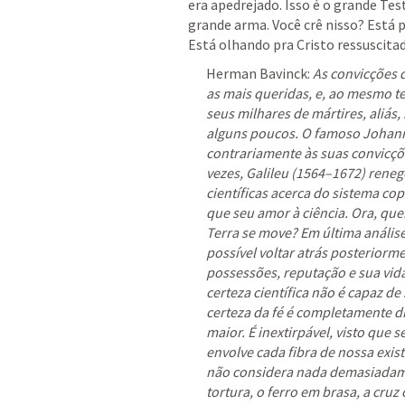
era apedrejado. Isso é o grande Tes
grande arma. Você crê nisso? Está 
Está olhando pra Cristo ressuscita
Herman Bavinck: 
As convicções d
as mais queridas, e, ao mesmo t
seus milhares de mártires, aliás, 
alguns poucos. O famoso Johann 
contrariamente às suas convicções
vezes, Galileu (1564–1672) reneg
científicas acerca do sistema co
que seu amor à ciência. Ora, que
Terra se move? Em última análise
possível voltar atrás posteriorme
possessões, reputação e sua vid
certeza científica não é capaz de 
certeza da fé é completamente d
maior. É inextirpável, visto que
envolve cada fibra de nossa exis
não considera nada demasiadamen
tortura, o ferro em brasa, a cruz 