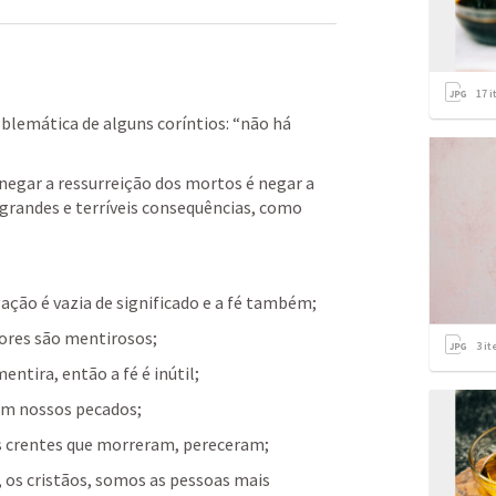
17
i
blemática de alguns coríntios: “não há 
negar a ressurreição dos mortos é negar a 
a grandes e terríveis consequências, como 
gação é vazia de significado e a fé também;
dores são mentirosos;
3
it
tira, então a fé é inútil;
 em nossos pecados;
 crentes que morreram, pereceram;
, os cristãos, somos as pessoas mais 