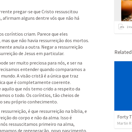
orrente pregar-se que Cristo ressuscitou 
, afirmam alguns dentre vós que não há 
2
it
s coríntios criam. Parece que eles 
, mas que não havia ressurreição dos mortos. 
ente anula a outra. Negar a ressurreição 
Relate
urreição de Jesus em particular. 
ode ser muito preciosa para nós, e ser na 
 precisamos entender quando comparamos a 
 mundo. A visão cristã é a única que traz 
nica que é completamente coerente. 
aquilo que nós temo crido a respeito da 
amos o todo. Os coríntios, tão cheios de 
o seu próprio conhecimento. 
ssurreição, é que ressurreição na bíblia, e 
eição do corpo e não da alma. Isso é 
Martin R
nós ressuscitamos primeiro na alma, 
hamamos de regeneração, novo nascimento, 