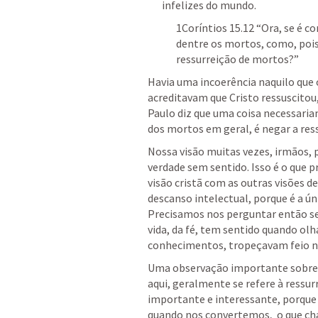
infelizes do mundo. 
1Coríntios 15.12
 “Ora, se é c
dentre os mortos, como, pois
ressurreição de mortos?” 
Havia uma incoerência naquilo que o
acreditavam que Cristo ressuscitou
Paulo diz que uma coisa necessariam
dos mortos em geral, é negar a ress
Nossa visão muitas vezes, irmãos, p
verdade sem sentido. Isso é o que
visão cristã com as outras visões de
descanso intelectual, porque é a ú
Precisamos nos perguntar então se 
vida, da fé, tem sentido quando olh
conhecimentos, tropeçavam feio n
Uma observação importante sobre re
aqui, geralmente se refere à ressurr
importante e interessante, porque 
quando nos convertemos,  o que c